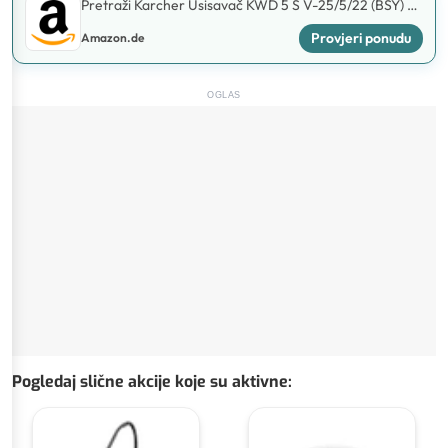
Pretraži Karcher Usisavač KWD 5 S V-25/5/22 (BSY) na
Amazon.de
Provjeri ponudu
Amazon.de
OGLAS
Pogledaj slične akcije koje su aktivne
: