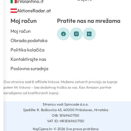
ilVolantino.it
AktionsRadar.at
Moj račun
Pratite nas na mrežama
Moj račun
Obrada podataka
Politika kolačića
Kontaktirajte nas
Poslovna suradnja
Ova stranica sadrži affiliate linkove. Možemo ostvariti proviziju za kupnje
putem tih linkova – bez dodatnog troška za vas. Kao Amazon partner
zarađujemo od kvalificiranih kupnji.
Stranicu vodi Spincode d.o.o.
Sjedište: R. Boškovića 43, 40000 Pribislavec, Hrvatska
OIB: 18169607150
VAT ID: HR18169607150
NajCijena.hr © 2026 Sva prava pridržana