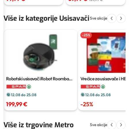
Više iz kategorije Usisavači
Sve akcije
-
25
%
Robotski usisavač iRobot Roomba
Vrećice za usisavače i HEPA
Combo 205
1 kom
12.08 do 25.08
12.08 do 25.08
199,99 €
-
25
%
Više iz trgovine Metro
Sve akcije