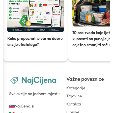
10 proizvoda koje ljeti
Kako prepoznati stvarno dobru
kupovati po punoj cijeni
akciju u katalogu?
osjetno smanjiti račun)
Važne poveznice
Kategorije
Sve akcije na jednom mjestu!
Trgovine
Katalozi
NajCena.si
Objave