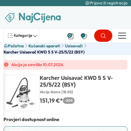
Prijava ili registracija
Kategorije
0
Početna
Kućanski aparati
Usisavači
Karcher Usisavač KWD 5 S V-25/5/22 (BSY)
Akcija je završila 10.07.2026.
Karcher Usisavač KWD 5 S V-
25/5/22 (BSY)
Akcija Metro (18.05)
151,19 €
*
-
30
%
Provjeri dostupnost online