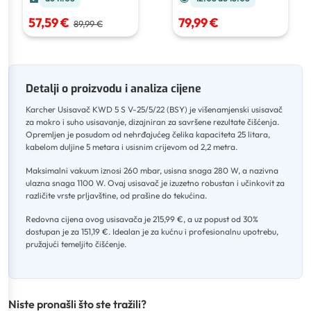
57,59 €
79,99 €
89,99 €
Detalji o proizvodu i analiza cijene
Karcher Usisavač KWD 5 S V-25/5/22 (BSY) je višenamjenski usisavač
za mokro i suho usisavanje, dizajniran za savršene rezultate čišćenja
.
Opremljen je posudom od nehrđajućeg čelika kapaciteta 25 litara,
kabelom duljine 5 metara i usisnim crijevom od 2,2 metra
.
Maksimalni vakuum iznosi 260 mbar, usisna snaga 280 W, a nazivna
ulazna snaga 1100 W
.
Ovaj usisavač je izuzetno robustan i učinkovit za
različite vrste prljavštine, od prašine do tekućina
.
Redovna cijena ovog usisavača je 215,99 €, a uz popust od 30%
dostupan je za 151,19 €
.
Idealan je za kućnu i profesionalnu upotrebu,
pružajući temeljito čišćenje.
Niste pronašli što ste tražili?