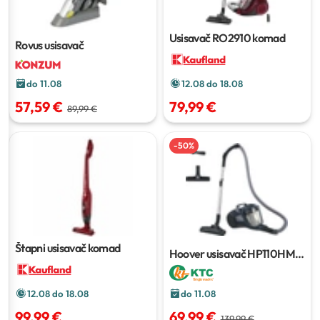
Usisavač RO2910
komad
Rovus usisavač
do 11.08
12.08 do 18.08
57,59 €
79,99 €
89,99 €
-
50
%
Štapni usisavač
komad
Hoover usisavač HP110HM
011
700 W
do 11.08
12.08 do 18.08
69,99 €
99,99 €
139,99 €