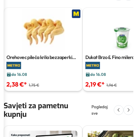
Orehovec pileća krila bez zaperki
Dukat Brzo & Fino milera
pakiranje cca 10 kg
do 16.08
do 16.08
2,38 €
*
2,19 €
*
1,75 €
1,96 €
Savjeti za pametnu
Pogledaj
kupnju
sve