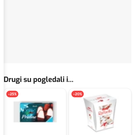
Drugi su pogledali i...
-
25
%
-
20
%