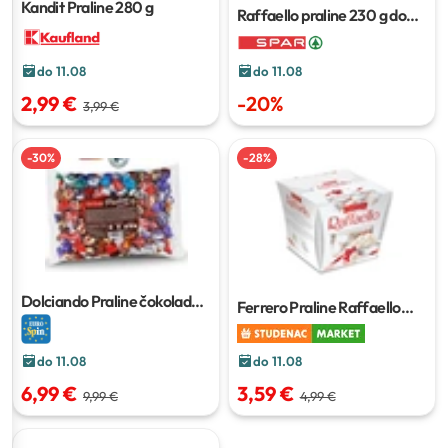
Kandit Praline
280 g
Raffaello praline
230 g do
260 g
do 11.08
do 11.08
-
20
%
2,99 €
3,99 €
-
30
%
-
28
%
Dolciando Praline čokoladne
Ferrero Praline Raffaello
1 kg
150 g
do 11.08
do 11.08
6,99 €
3,59 €
9,99 €
4,99 €