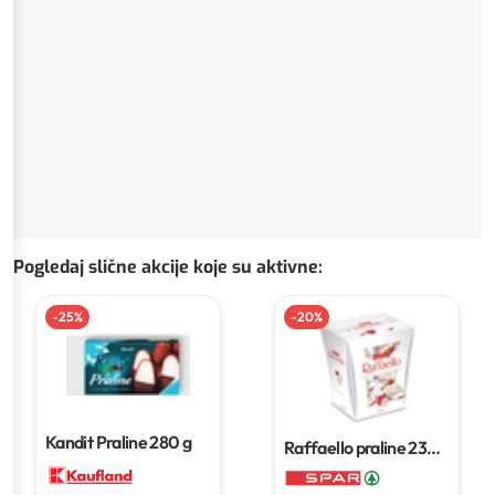
Pogledaj slične akcije koje su aktivne
:
-
25
%
-
20
%
Kandit Praline
280 g
Raffaello praline
230
g do 260 g