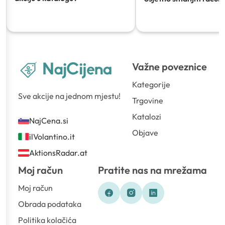
Važne poveznice
Kategorije
Sve akcije na jednom mjestu!
Trgovine
Katalozi
NajCena.si
Objave
ilVolantino.it
AktionsRadar.at
Moj račun
Pratite nas na mrežama
Moj račun
Obrada podataka
Politika kolačića