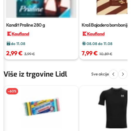
Kandit Praline
280 g
Kraš Bajadera bombonije
do 11.08
08.08 do 11.08
2,99 €
7,99 €
3,99 €
10,89 €
Više iz trgovine Lidl
Sve akcije
-
60
%