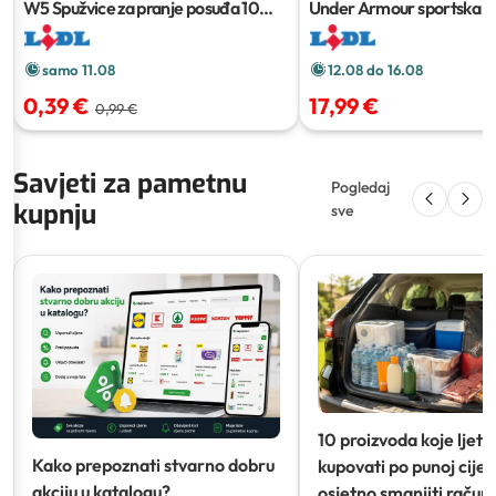
W5 Spužvice za pranje posuđa
10
Under Armour sportska m
kom
samo 11.08
12.08 do 16.08
0,39 €
17,99 €
0,99 €
Savjeti za pametnu
Pogledaj
kupnju
sve
10 proizvoda koje ljeti
Kako prepoznati stvarno dobru
kupovati po punoj cijeni
akciju u katalogu?
osjetno smanjiti račun)