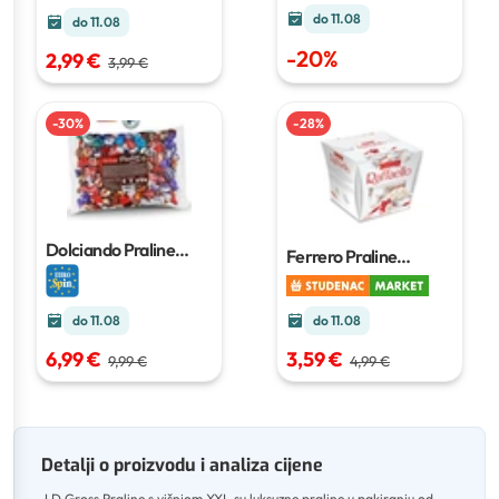
do 11.08
do 11.08
-
20
%
2,99 €
3,99 €
-
30
%
-
28
%
Dolciando Praline
Ferrero Praline
čokoladne
1 kg
Raffaello
150 g
do 11.08
do 11.08
6,99 €
3,59 €
9,99 €
4,99 €
Detalji o proizvodu i analiza cijene
J.D.Gross Praline s višnjom XXL su luksuzne praline u pakiranju od