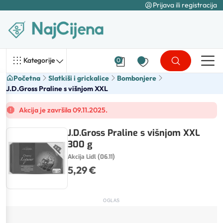
Prijava ili registracija
Kategorije
0
Početna
Slatkiši i grickalice
Bombonjere
J.D.Gross Praline s višnjom XXL
Akcija je završila 09.11.2025.
J.D.Gross Praline s višnjom XXL
300 g
Akcija Lidl (06.11)
5,29 €
OGLAS