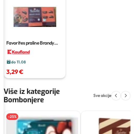
Favorites praline Brandy
Beans
250 g
do 11.08
3,29 €
Više iz kategorije
Sve akcije
Bombonjere
-
25
%