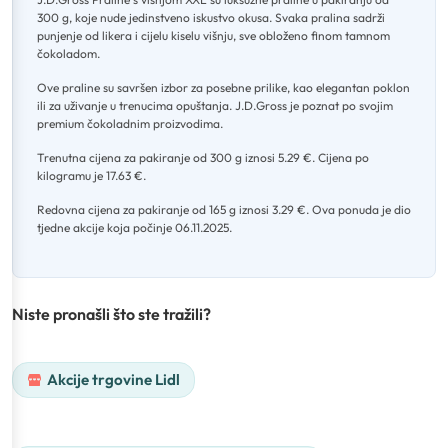
300 g, koje nude jedinstveno iskustvo okusa
.
Svaka pralina sadrži
punjenje od likera i cijelu kiselu višnju, sve obloženo finom tamnom
čokoladom
.
Ove praline su savršen izbor za posebne prilike, kao elegantan poklon
ili za uživanje u trenucima opuštanja
.
J.D.Gross je poznat po svojim
premium čokoladnim proizvodima
.
Trenutna cijena za pakiranje od 300 g iznosi 5.29 €
.
Cijena po
kilogramu je 17.63 €
.
Redovna cijena za pakiranje od 165 g iznosi 3.29 €
.
Ova ponuda je dio
tjedne akcije koja počinje 06.11.2025.
Niste pronašli što ste tražili?
Akcije trgovine Lidl