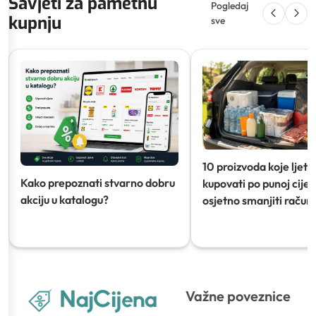
Savjeti za pametnu
Pogledaj
kupnju
sve
10 proizvoda koje ljeti
Kako prepoznati stvarno dobru
kupovati po punoj cijeni
akciju u katalogu?
osjetno smanjiti račun)
Važne poveznice