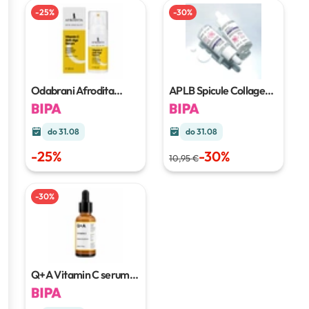
-
25
%
-
30
%
Odabrani Afrodita
APLB Spicule Collagen
proizvodi za njegu lica
Shot
40 ml
do 31.08
do 31.08
-
25
%
-
30
%
10,95 €
-
30
%
Q+A Vitamin C serum
30 ml