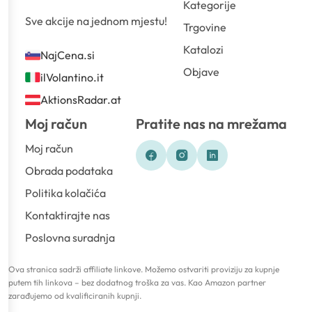
Kategorije
Sve akcije na jednom mjestu!
Trgovine
Katalozi
NajCena.si
Objave
ilVolantino.it
AktionsRadar.at
Moj račun
Pratite nas na mrežama
Moj račun
Obrada podataka
Politika kolačića
Kontaktirajte nas
Poslovna suradnja
Ova stranica sadrži affiliate linkove. Možemo ostvariti proviziju za kupnje
putem tih linkova – bez dodatnog troška za vas. Kao Amazon partner
zarađujemo od kvalificiranih kupnji.