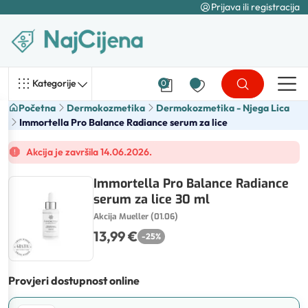
Prijava ili registracija
Kategorije
0
Početna
Dermokozmetika
Dermokozmetika - Njega Lica
Immortella Pro Balance Radiance serum za lice
Akcija je završila 14.06.2026.
Immortella Pro Balance Radiance
serum za lice 30 ml
Akcija Mueller (01.06)
13,99 €
-
25
%
Provjeri dostupnost online