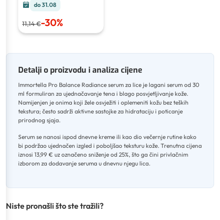
do 31.08
-
30
%
11,14 €
Detalji o proizvodu i analiza cijene
Immortella Pro Balance Radiance serum za lice je lagani serum od 30
ml formuliran za ujednačavanje tena i blago posvjetljivanje kože
.
Namijenjen je onima koji žele osvježiti i oplemeniti kožu bez teških
tekstura; često sadrži aktivne sastojke za hidrataciju i poticanje
prirodnog sjaja
.
Serum se nanosi ispod dnevne kreme ili kao dio večernje rutine kako
bi podržao ujednačen izgled i poboljšao teksturu kože
.
Trenutna cijena
iznosi 13,99 € uz označeno sniženje od 25%, što ga čini privlačnim
izborom za dodavanje seruma u dnevnu njegu lica.
Niste pronašli što ste tražili?