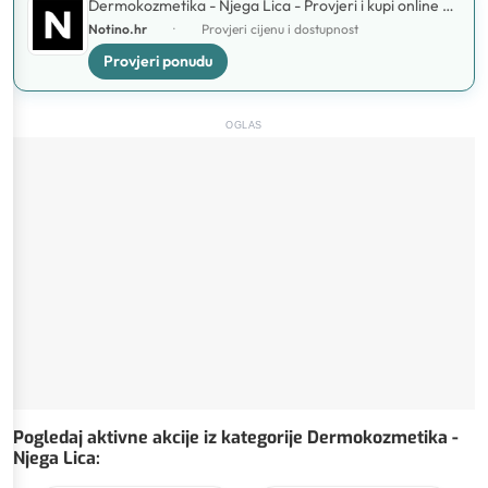
Dermokozmetika - Njega Lica - Provjeri i kupi online na
Notino.hr
Notino.hr
·
Provjeri cijenu i dostupnost
Provjeri ponudu
OGLAS
Pogledaj aktivne akcije iz kategorije Dermokozmetika -
Njega Lica
: