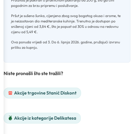
Proizvod je pakiran u praktičnom pakiranju od 200 g, što ga čini
pogodnim za brzu pripremu i posluživanje
.
Pršut je sušena šunka, cijenjena zbog svog bogatog okusa i arome, te
je neizostavan dio mediteranske kuhinje
.
Trenutno je dostupan po
sniženoj cijeni od 3,84 €, što je popust od 30% u odnosu na redovnu
cijenu od 5,49 €
.
Ova ponuda vrijedi od 3
.
Do 6. lipnja 2026. godine, pružajući izvrsnu
priliku za kupnju.
Niste pronašli što ste tražili?
Akcije trgovine Stanić Diskont
Akcije iz kategorije Delikatesa