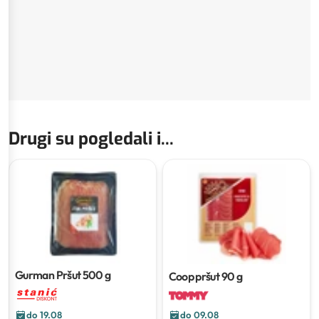
Drugi su pogledali i...
Gurman Pršut
500 g
Coop pršut
90 g
do 19.08
do 09.08