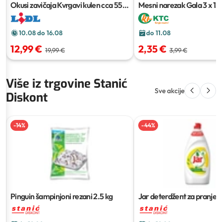
Okusi zavičaja Kvrgavi kulen
cca 550
Mesni narezak Gala
3 x 15
g
10.08 do 16.08
do 11.08
12,99 €
2,35 €
19,99 €
3,99 €
Više iz trgovine Stanić
Sve akcije
Diskont
-
14
%
-
44
%
Pinguin šampinjoni rezani
2.5 kg
Jar deterdžent za pranje 
ml