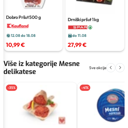
Dobro Pršut
500 g
Drniški pršut
1 kg
do 11.08
12.08 do 18.08
27,99 €
10,99 €
Više iz kategorije Mesne
Sve akcije
delikatese
-
35
%
-
41
%