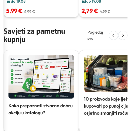
do 19.08
do 19.08
5,99 €
2,79 €
6,99 €
4,99 €
Savjeti za pametnu
Pogledaj
kupnju
sve
10 proizvoda koje ljeti
Kako prepoznati stvarno dobru
kupovati po punoj cijeni
akciju u katalogu?
osjetno smanjiti račun)