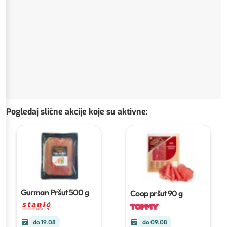
Pogledaj slične akcije koje su aktivne
:
Gurman Pršut
500 g
Coop pršut
90 g
do 19.08
do 09.08