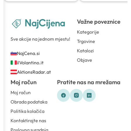
Važne poveznice
Kategorije
Sve akcije na jednom mjestu!
Trgovine
Katalozi
NajCena.si
Objave
ilVolantino.it
AktionsRadar.at
Moj račun
Pratite nas na mrežama
Moj račun
Obrada podataka
Politika kolačića
Kontaktirajte nas
Poslovna suradnja