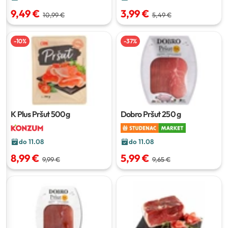
9,49 €
3,99 €
10,99 €
5,49 €
-
10
%
-
37
%
K Plus Pršut
500g
Dobro Pršut
250 g
do 11.08
do 11.08
8,99 €
5,99 €
9,99 €
9,65 €