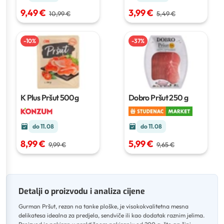
9,49 €
3,99 €
10,99 €
5,49 €
-
10
%
-
37
%
K Plus Pršut
500g
Dobro Pršut
250 g
do 11.08
do 11.08
8,99 €
5,99 €
9,99 €
9,65 €
Detalji o proizvodu i analiza cijene
Gurman Pršut, rezan na tanke ploške, je visokokvalitetna mesna
delikatesa idealna za predjela, sendviče ili kao dodatak raznim jelima
.