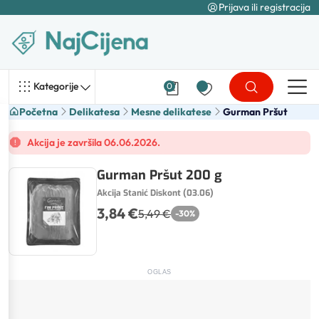
Prijava ili registracija
Kategorije
0
Početna
Delikatesa
Mesne delikatese
Gurman Pršut
Akcija je završila 06.06.2026.
Gurman Pršut 200 g
Akcija Stanić Diskont (03.06)
3,84 €
5,49 €
-
30
%
OGLAS