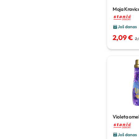
Moja Kravica
750 g
Još danas
2,09 €
2,
Violeta ome
Još danas