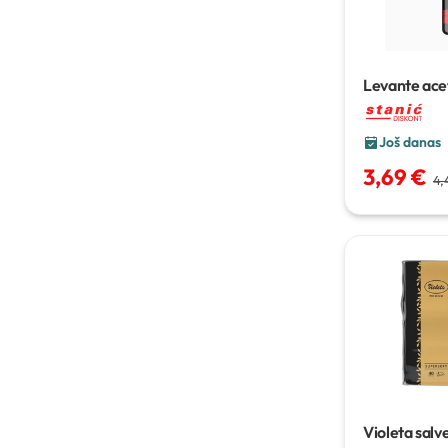
Levante ace
krema
495 g
Još danas
3,69 €
4,
Violeta salv