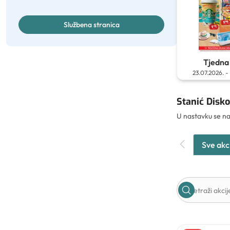
Službena stranica
Tjedna 
23.07.2026.
-
Stanić Disko
U nastavku se na
Sve akc