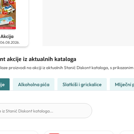
Akcija
06.08.2026.
nt akcije iz aktualnih kataloga
laze proizvodi na akciji iz aktualnih Stanić Diskont kataloga, s prikazan
ije
Alkoholna pića
Slatkiši i grickalice
Mliječni p