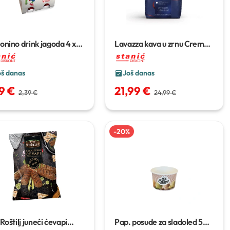
onino drink jagoda
4 x
Lavazza kava u zrnu Crema
 g
e Aroma
1 kg
oš danas
Još danas
59 €
21,99 €
2,39 €
24,99 €
-
20
%
Roštilj juneći ćevapi
Pap. posude za sladoled 50/1