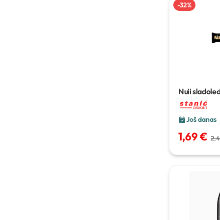
-
32
%
Nuii sladoled
čokolada i va
g
Još danas
1,69 €
2,4