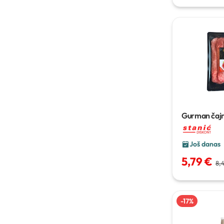
Gurman čaj
Još danas
5,79 €
8,
-
17
%