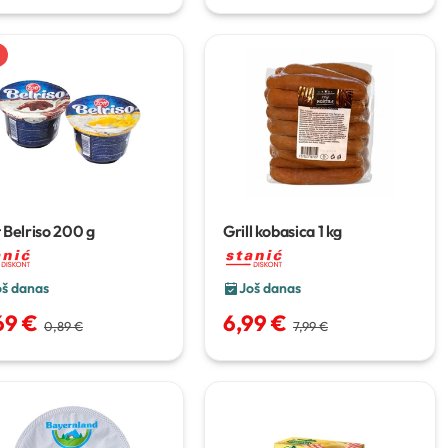
 Belriso
200 g
Grill kobasica
1 kg
oš danas
Još danas
69 €
6,99 €
0,89 €
7,99 €