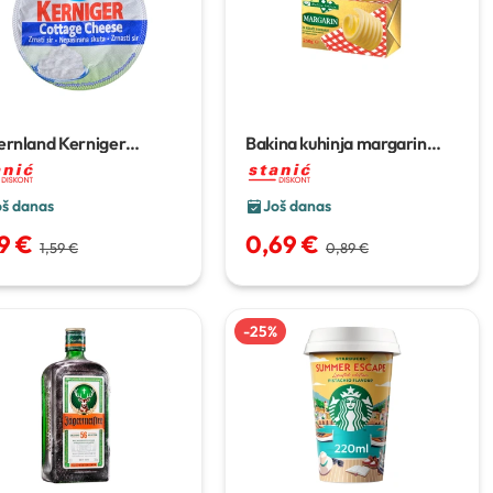
ernland Kerniger
Bakina kuhinja margarin
tage cheese
200 g
250 g
oš danas
Još danas
29 €
0,69 €
1,59 €
0,89 €
-
25
%