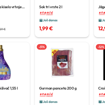
 kiselo vrhnje
Sok tri vrste
2 l
Jäg
Još danas
J
1,99 €
12
59 €
-
31
%
-
12
%
kšivač
1,55 l
Gurman panceta
200 g
Croi
Još danas
J