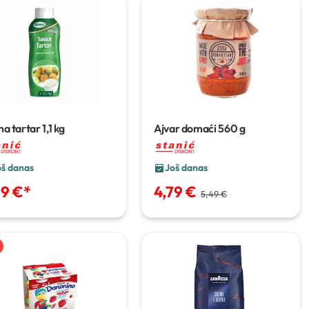
na tartar
1,1 kg
Ajvar domaći
560 g
oš danas
Još danas
99 €
*
4,79 €
5,49 €