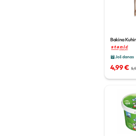
Bakina Kuhin
marelica ili
Još danas
4,99 €
5,