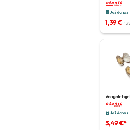
40/1
Još danas
1,39 €
1,7
Vongole bije
Još danas
3,49 €
*