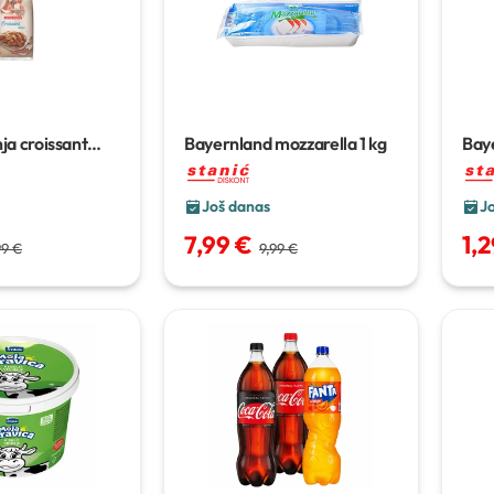
ja croissant
Bayernland mozzarella
1 kg
Bay
 kakao krema
1 kg
cot
Još danas
J
7,99 €
1,
99 €
9,99 €