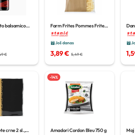
to balsamico
Farm Frites Pommes Frites
Dan
10/10
2,5 kg
100
Još danas
J
3,89 €
1,
49 €
5,49 €
-
14
%
ete crne
2 sl.,
Amadori Cordon Bleu
750 g
Moj 