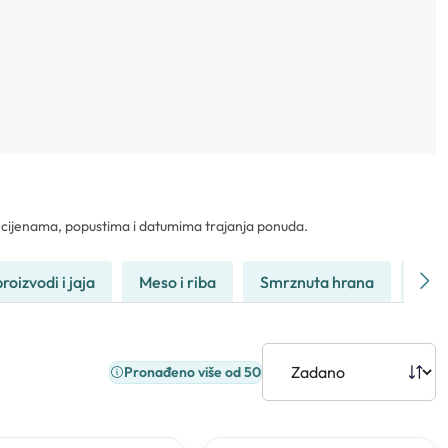
im cijenama, popustima i datumima trajanja ponuda.
roizvodi i jaja
Meso i riba
Smrznuta hrana
Voće
Pronađeno više od 50