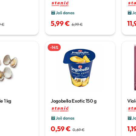
100
Još danas
J
5,99 €
11,
9 €
6,99 €
-
14
%
le
1 kg
Jogobella Exotic
150 g
Viol
sl.,
Još danas
J
0,59 €
1,1
0,69 €