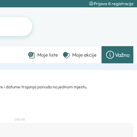
Prijava ili registracija
Važno
Moje liste
Moje akcije
0
ste i datume trajanja ponuda na jednom mjestu.
OGLAS