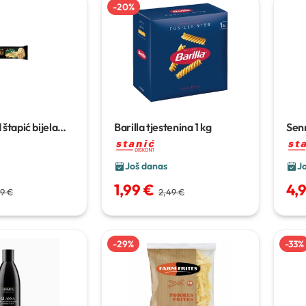
-
20
%
 štapić bijela
Barilla tjestenina
1 kg
Sen
nilija
90 ml/67
Još danas
J
1,99 €
4,
9 €
2,49 €
-
29
%
-
33
%