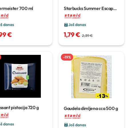
ermeister
700 ml
Starbucks Summer Escape
pistacija
220 ml
oš danas
Još danas
,99 €
1,79 €
2,39 €
-
19
%
ssant pistacija
720 g
Gaudela dimljena
cca 500 g
oš danas
Još danas