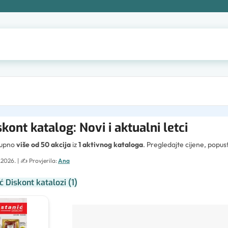
skont katalog: Novi i aktualni letci
tupno
više od 50 akcija
iz
1 aktivnog kataloga
. Pregledajte cijene, popu
.2026.
| ✍️
Provjerila:
Ana
ć Diskont katalozi
(
1
)