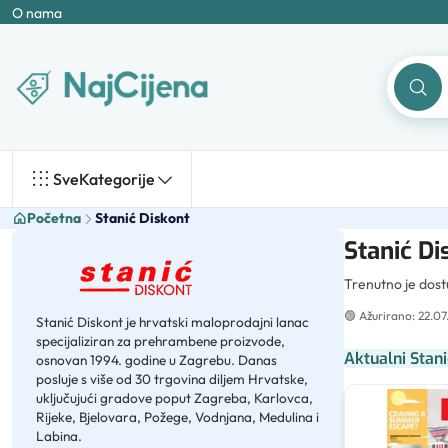
O nama
Sve
Kategorije
Početna
Stanić Diskont
Stanić Di
Trenutno je dos
🟢
Ažurirano: 22.07
Stanić Diskont je hrvatski maloprodajni lanac
specijaliziran za prehrambene proizvode,
Aktualni Stani
osnovan 1994. godine u Zagrebu. Danas
posluje s više od 30 trgovina diljem Hrvatske,
uključujući gradove poput Zagreba, Karlovca,
Rijeke, Bjelovara, Požege, Vodnjana, Medulina i
Labina.