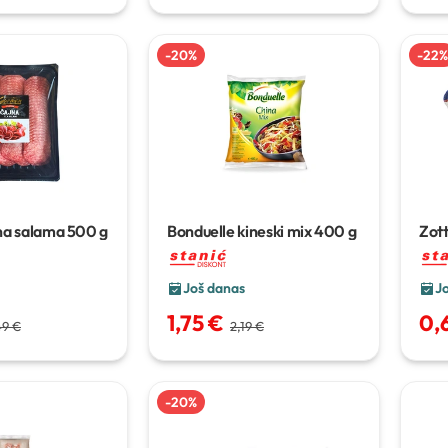
-
20
%
-
22
%
na salama
500 g
Bonduelle kineski mix
400 g
Zott
Još danas
J
1,75 €
0,
49 €
2,19 €
-
20
%