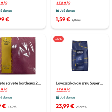
0 g
50/1, 140 ml
oš danas
Još danas
99 €
1,59 €
1,99 €
-
17
%
eta salvete bordeaux
2
Lavazza kava u zrnu Super
 40/1
Crema
1 kg
oš danas
Još danas
9 €
23,99 €
1,49 €
28,99 €