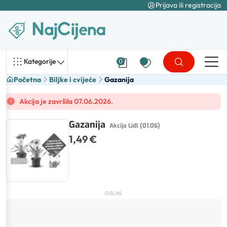
Prijava ili registracija
Kategorije
0
Početna
Biljke i cvijeće
Gazanija
Akcija je završila 07.06.2026.
Gazanija
Akcija Lidl (01.06)
1,49 €
OGLAS