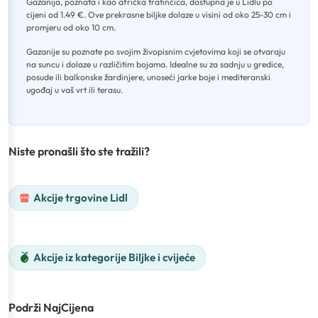
Gazanija, poznata i kao afrička tratinčica, dostupna je u Lidlu po
cijeni od 1.49 €
.
Ove prekrasne biljke dolaze u visini od oko 25-30 cm i
promjeru od oko 10 cm
.
Gazanije su poznate po svojim živopisnim cvjetovima koji se otvaraju
na suncu i dolaze u različitim bojama
.
Idealne su za sadnju u gredice,
posude ili balkonske žardinjere, unoseći jarke boje i mediteranski
ugođaj u vaš vrt ili terasu.
Niste pronašli što ste tražili?
Akcije trgovine Lidl
Akcije iz kategorije Biljke i cvijeće
Podrži NajCijena