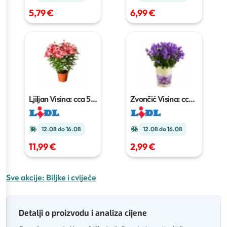
5,79 €
6,99 €
Ljiljan
Visina: cca 55
Zvončić
Visina: cca
cm, Promjer: cca 19
22 cm, Promjer: cca
cm
10 cm
12.08 do 16.08
12.08 do 16.08
11,99 €
2,99 €
Sve akcije:
Biljke i cvijeće
Detalji o proizvodu i analiza cijene