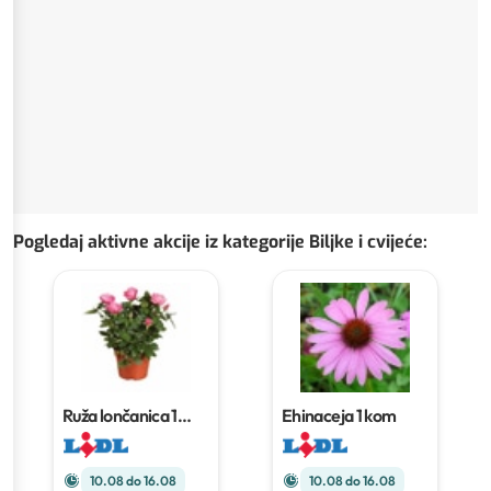
Pogledaj aktivne akcije iz kategorije Biljke i cvijeće
:
Ruža lončanica
1
Ehinaceja
1 kom
kom
10.08 do 16.08
10.08 do 16.08