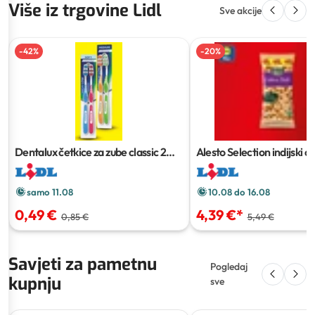
Više iz trgovine Lidl
Sve akcije
-
42
%
-
20
%
Dentalux četkice za zube classic
2
Alesto Selection indijski o
kom
500 g
samo 11.08
10.08 do 16.08
0,49 €
4,39 €
*
0,85 €
5,49 €
Savjeti za pametnu
Pogledaj
kupnju
sve