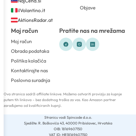
NajCena.si
Objave
ilVolantino.it
AktionsRadar.at
Moj račun
Pratite nas na mrežama
Moj račun
Obrada podataka
Politika kolačića
Kontaktirajte nas
Poslovna suradnja
Ova stranica sadrži affiliate linkove. Možemo ostvariti proviziju za kupnje
putem tih linkova – bez dodatnog troška za vas. Kao Amazon partner
zarađujemo od kvalificiranih kupnji.
Stranicu vodi Spincode d.o.o.
Sjedište: R. Boškovića 43, 40000 Pribislavec, Hrvatska
OIB: 18169607150
VAT ID: HR18169607150