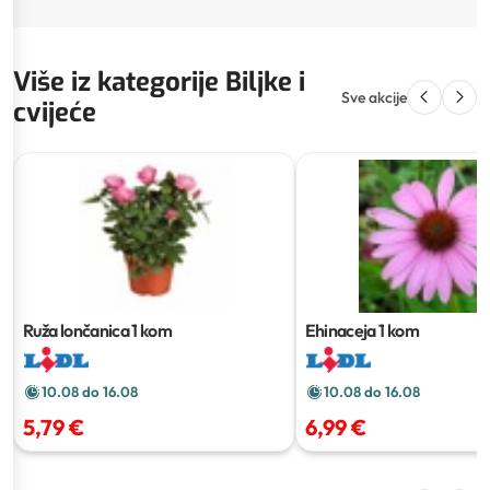
Više iz kategorije Biljke i
Sve akcije
cvijeće
Ruža lončanica
1 kom
Ehinaceja
1 kom
10.08 do 16.08
10.08 do 16.08
5,79 €
6,99 €