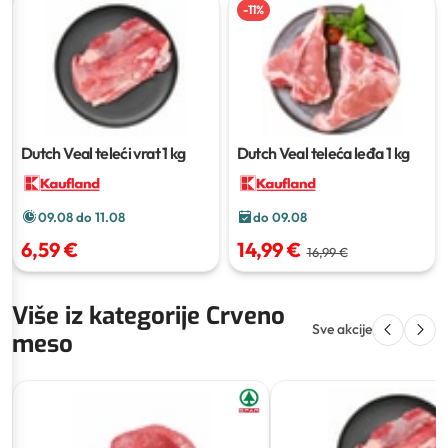
-
11
%
Dutch Veal teleći vrat
1 kg
Dutch Veal teleća leđa
1 kg
09.08 do 11.08
do 09.08
6,59 €
14,99 €
16,99 €
Više iz kategorije Crveno
Sve akcije
meso