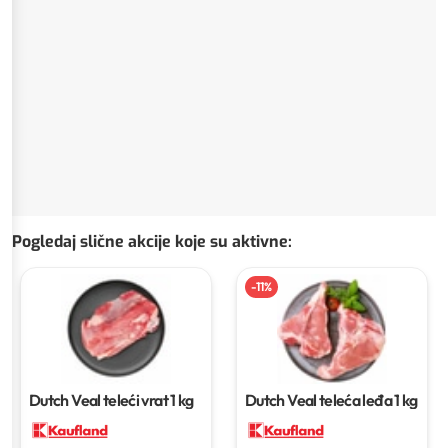
Pogledaj slične akcije koje su aktivne
:
-
11
%
Dutch Veal teleći vrat
1 kg
Dutch Veal teleća leđa
1 kg