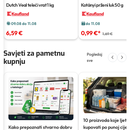
Dutch Veal teleći vrat
1 kg
Kotányi prženi luk
50 g
09.08 do 11.08
do 11.08
6,59 €
0,99 €
*
1,69 €
Savjeti za pametnu
Pogledaj
kupnju
sve
10 proizvoda koje ljeti
Kako prepoznati stvarno dobru
kupovati po punoj cijeni