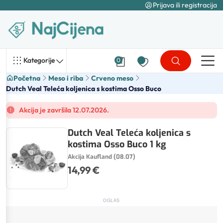
Prijava ili registracija
Kategorije
0
Početna
Meso i riba
Crveno meso
Dutch Veal Teleća koljenica s kostima Osso Buco
Akcija je završila 12.07.2026.
Dutch Veal Teleća koljenica s
kostima Osso Buco 1 kg
Akcija Kaufland (08.07)
14,99 €
OGLAS