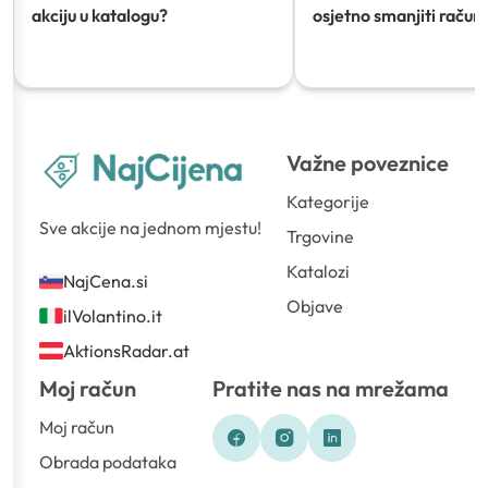
akciju u katalogu?
osjetno smanjiti račun)
Važne poveznice
Kategorije
Sve akcije na jednom mjestu!
Trgovine
Katalozi
NajCena.si
Objave
ilVolantino.it
AktionsRadar.at
Moj račun
Pratite nas na mrežama
Moj račun
Obrada podataka