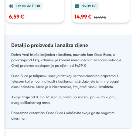
09.08 do 11.08
do 09.08
6,59 €
14,99 €
16,99 €
Detalji o proizvodu i analiza cijene
Dutch Veal teleća koljenica s kostima, poznata kao Osso Buco, u
pakiranju od 1 kg, vrhunski je komad mesa idealan za sporo kuhanje
.
Ovaj proizvod dostupan je po cijeni od 14,99 €
.
Osso Buco je talijanski specijalitet koji se tradicionalno priprema s
telećom koljenicom, a kosti s koštanom srži daju jelu iznimno bogat
okus i teksturu
.
Meso je iz Nizozemske, što jamči visoku kvalitetu
.
Akcija traje od 8
.
Do 12. srpnja, pružajući izvrsnu priliku za kupnju
ovog delikatesnog mesa
.
Pripremite autentični Osso Buco i oduševite svoje goste bogatim
okusima.