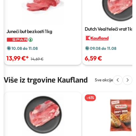
Dutch Veal teleći vrat
1 kg
Juneći but bez kosti
1 kg
10.08 do 11.08
09.08 do 11.08
13,99 €
*
6,59 €
14,69 €
Više iz trgovine Kaufland
Sve akcije
-
41
%