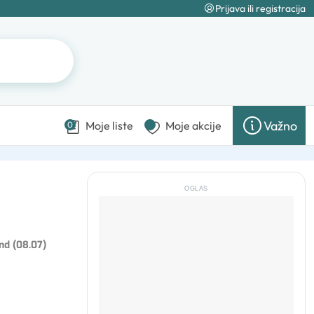
Prijava ili registracija
Važno
Moje liste
Moje akcije
0
OGLAS
nd (08.07)