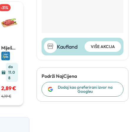
-
31
%
Kaufland
VIŠE AKCIJA
Miješan
o
mljeven
o meso
do
450 g
11.0
Podrži NajCijena
8
Dodaj kao preferirani izvor na
2,89 €
Googleu
4,19 €