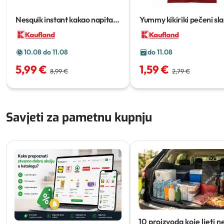
Nesquik instant kakao napitak
Yummy kikiriki pečeni sla
800 g
500 g
10.08 do 11.08
do 11.08
5,99 €
1,59 €
8,99 €
2,79 €
Savjeti za pametnu kupnju
10 proizvoda koje ljeti n