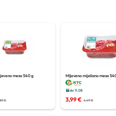
ljeveno meso
540 g
Mljeveno miješano meso
540
do 11.08
3,99 €
89 €
4,49 €