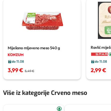
Ravlić mije
Miješano mljeveno meso
540 g
do 11.08
do 11.08
3,99 €
2,99 €
5,49 €
Više iz kategorije Crveno meso