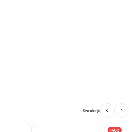
Sve akcije
-
40
%