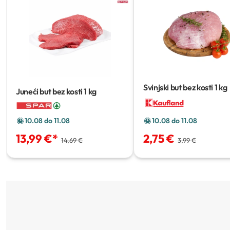
Svinjski but bez kosti
1 kg
Juneći but bez kosti
1 kg
10.08 do 11.08
10.08 do 11.08
13,99 €
*
2,75 €
14,69 €
3,99 €