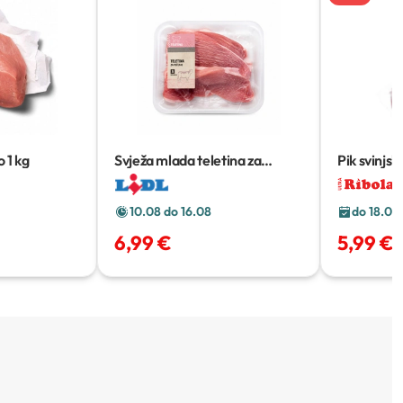
o
1 kg
Svježa mlada teletina za
Pik svinjski
pečenje
cca 2 kg
10.08 do 16.08
do 18.08
6,99 €
5,99 €