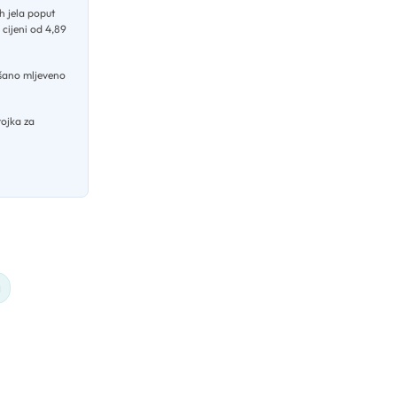
h jela poput
 cijeni od 4,89
šano mljeveno
tojka za
a