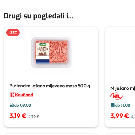
Drugi su pogledali i...
-
33
%
Purland miješano mljeveno meso
500 g
Miješano m
do 11.08
do 09.08
3,99 €
3,19 €
4,
4,79 €