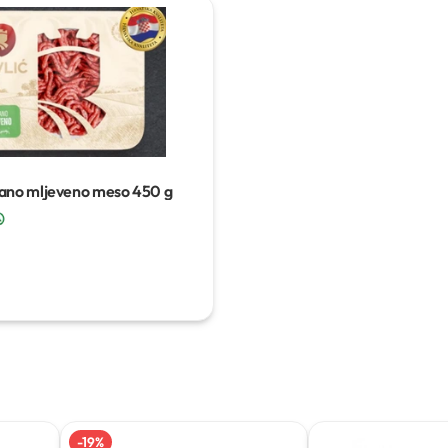
šano mljeveno meso
450 g
-
19
%