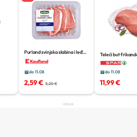
Purland svinjska slabina i leđa
Teleći but frikand
400 g
do 11.08
do 11.08
11,99 €
2,59 €
3,20 €
OGLAS