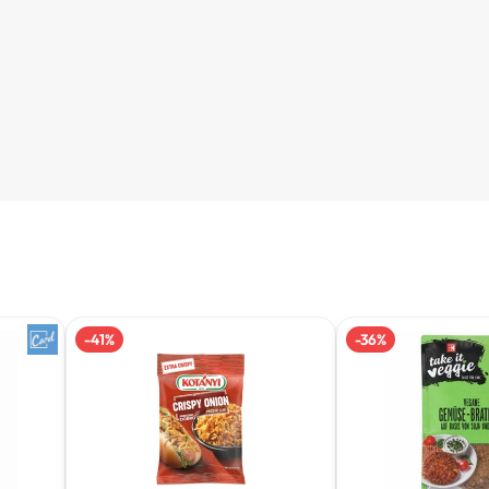
-
41
%
-
36
%