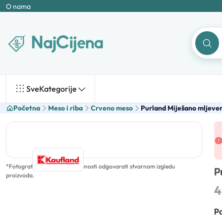
O nama
Sve
Kategorije
Početna
Meso i riba
Crveno meso
Purland Miješano mljeve
*
Fotografija ne mora u potpunosti odgovarati stvarnom izgledu
P
proizvoda.
4
Po