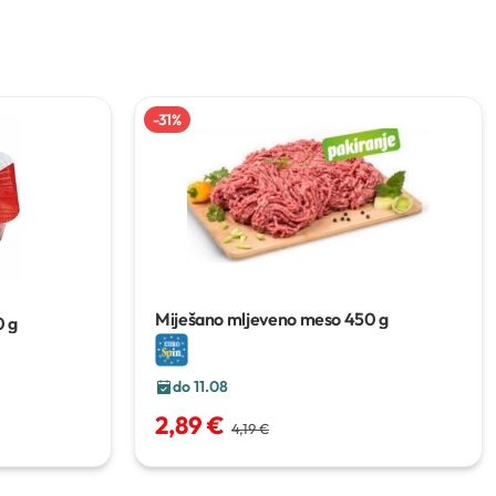
-
31
%
Miješano mljeveno meso
450 g
 g
do 11.08
2,89 €
4,19 €