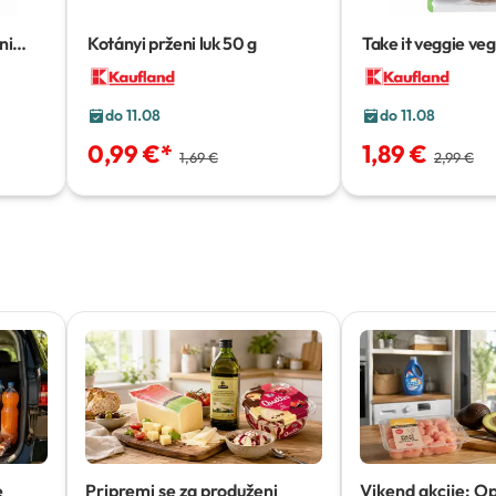
ni
Kotányi prženi luk
50 g
Take it veggie ve
pljeskavica
210 g
do 11.08
do 11.08
0,99 €
*
1,89 €
1,69 €
2,99 €
e
Pripremi se za produženi
Vikend akcije: O