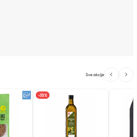
Sve akcije
-
35
%