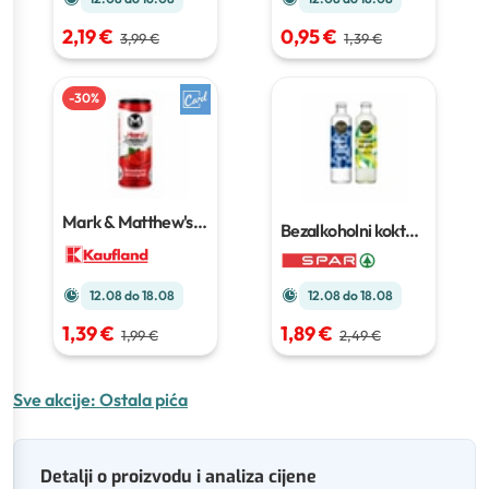
2,19 €
0,95 €
3,99 €
1,39 €
-
30
%
Mark & Matthew's
Bezalkoholni kokteli
Piće
0,25 L
Punch Club
0,25 L
12.08 do 18.08
12.08 do 18.08
1,89 €
1,39 €
2,49 €
1,99 €
Sve akcije:
Ostala pića
Detalji o proizvodu i analiza cijene