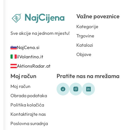
Važne poveznice
Kategorije
Sve akcije na jednom mjestu!
Trgovine
Katalozi
NajCena.si
Objave
ilVolantino.it
AktionsRadar.at
Moj račun
Pratite nas na mrežama
Moj račun
Obrada podataka
Politika kolačića
Kontaktirajte nas
Poslovna suradnja