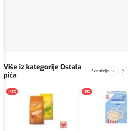
Više iz kategorije Ostala
Sve akcije
pića
-
45
%
-
31
%