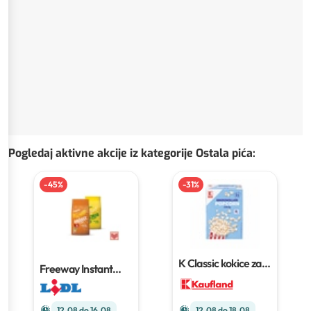
Pogledaj aktivne akcije iz kategorije Ostala pića
:
-
45
%
-
31
%
K Classic kokice za
Freeway Instant
mikrovalnu slane
napitak
1 kg
3x100 g
12.08 do 16.08
12.08 do 18.08