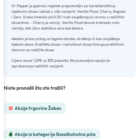
Dr Pepper je gazirani napitak prepoznatljiv po karakterističnoj
mješavini okusa i dolazi u više varijanti: Vanilla Float, Cherry, Regular
i Zero
.
Svaka limenka od 0,33 l nudi osvježavajuću aromu s različitim
akcentima – Cherry je voćniji, Vanilla Float donosi kremastu notu
vanilije, dok Zero zadržava okus bez šećera
.
Idealan je kao prilog uz lagane obroke, druženja ili kao osvježenje
tijekom dana
.
Kvaliteta okusa i raznolikost okusa čine ga praktičnim
izborom za različite ukuse
.
Cijena iznosi 1,29€ uz 35% popusta, što je povoljna opcija za
isprobavanje različitih varijanti.
Niste pronašli što ste tražili?
Akcije trgovine Žabac
Akcije iz kategorije Bezalkoholna pića