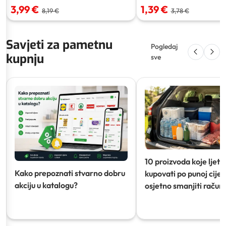
3,99 €
1,39 €
8,19 €
3,78 €
Savjeti za pametnu
Pogledaj
kupnju
sve
10 proizvoda koje ljeti
Kako prepoznati stvarno dobru
kupovati po punoj cijeni
akciju u katalogu?
osjetno smanjiti račun)