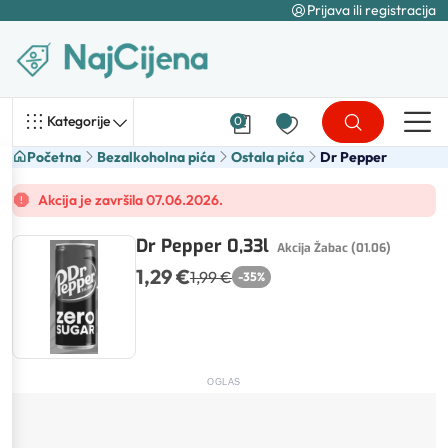
Prijava ili registracija
Kategorije
0
Početna
Bezalkoholna pića
Ostala pića
Dr Pepper
Akcija je završila 07.06.2026.
Dr Pepper 0,33l
Akcija Žabac (01.06)
1,29 €
1,99 €
-
35
%
OGLAS