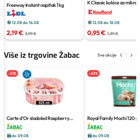
K Classic kokice za mikrov
Freeway Instant napitak
1 kg
3x100 g
12.08 do 16.08
12.08 do 18.08
2,19 €
0,95 €
3,99 €
1,39 €
Više iz trgovine Žabac
Sve akcije
-
51
%
-
63
%
Carte d'Or sladoled Raspberry
Royal Family Mochi
120 g
Spritz i Pistachio Delight
825 g
do 09.08
do 09.08