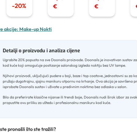
-
20
%
€
€
e akcije:
Make-up Nokti
Detalji o proizvodu i analiza cijene
Ugrabite 20% popusta na sve Doonails proizvode
.
Doonails je inovativan sustav z
kod kuće koji omogućuje postizanje salonskog izgleda noktiju bez UV lampe
.
Njihovi proizvodi, uključujući pudere u boji, baze i top coatove, jednostavni su za ko
pružaju dugotrajnu, sjajnu manikuru otpornu na krhanje
.
Ova akcija je savršena pr
isprobate Doonails sustav i uživate u predivnim noktima bez odlaska u salon
.
Bilo da preferirate klasične nijanse ili trendi boje, Doonails nudi širok izbor za svaki
propustite ovu priliku za uštedu i profesionalnu manikuru kod kuće.
ste pronašli što ste tražili?