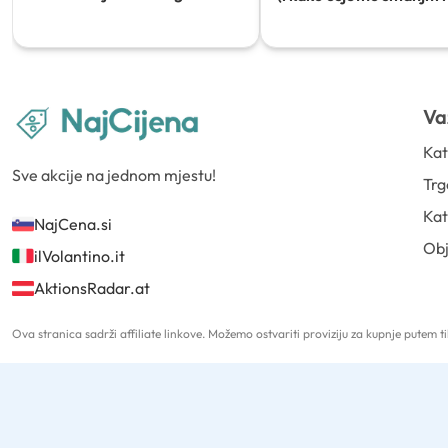
Va
Kat
Sve akcije na jednom mjestu!
Trg
Kat
NajCena.si
Ob
ilVolantino.it
AktionsRadar.at
Ova stranica sadrži affiliate linkove. Možemo ostvariti proviziju za kupnje putem