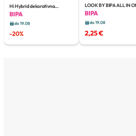
LOOK BY BIPA ALL IN 
Hi Hybrid dekorativna
STEP Lak za nokte
kozmetika
do 19.08
do 19.08
2,25 €
-
20
%