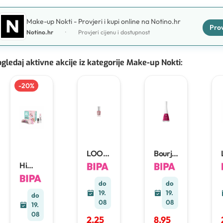
Make-up Nokti - Provjeri i kupi online na Notino.hr
Prov
Notino.hr
·
Provjeri cijenu i dostupnost
gledaj aktivne akcije iz kategorije Make-up Nokti
:
-
20
%
LOOK
Bourjoi
BY
s
Hi
BIPA
Health
Hybrid
ALL IN
y Mix
dekora
do
do
ONE
lak za
tivna
19.
19.
STEP
nokte
do
kozme
08
08
Lak za
2 kom
19.
tika
nokte
08
2,25
8,95