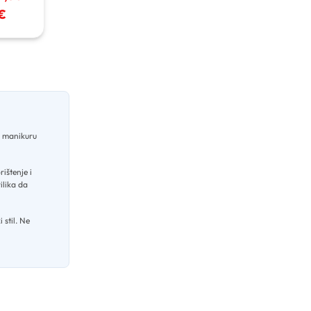
€
a manikuru
rištenje i
ilika da
 stil
.
Ne