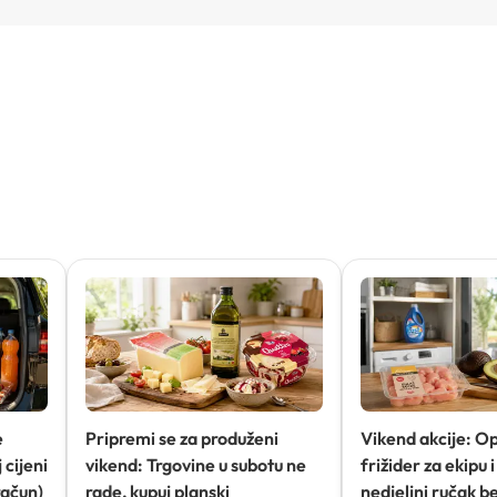
e
Pripremi se za produženi
Vikend akcije: O
 cijeni
vikend: Trgovine u subotu ne
frižider za ekipu i 
račun)
rade, kupuj planski
nedjeljni ručak b