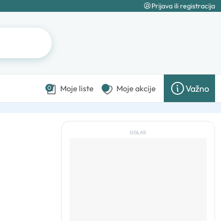
Prijava ili registracija
Važno
Moje liste
Moje akcije
0
OGLAS