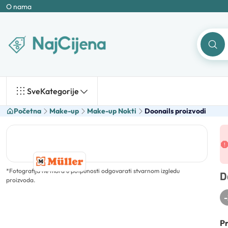
O nama
Sve
Kategorije
Početna
Make-up
Make-up Nokti
Doonails proizvodi
*
Fotografija ne mora u potpunosti odgovarati stvarnom izgledu
D
proizvoda.
-
Pr