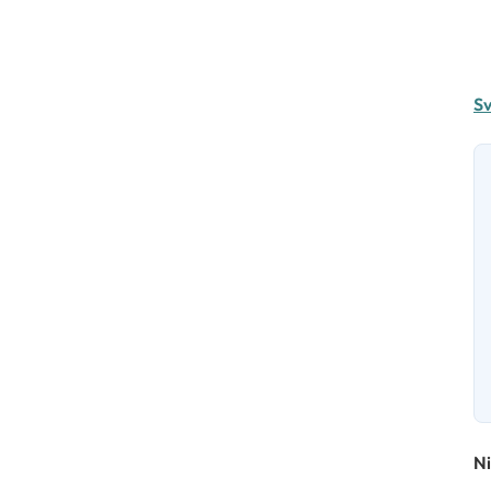
Sv
Ni