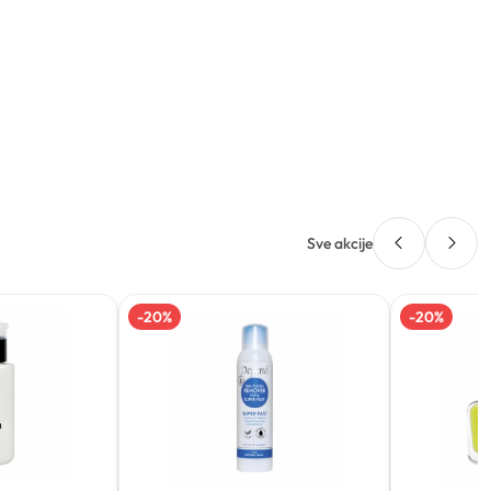
Sve akcije
-
20
%
-
20
%