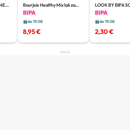
ONE
Bourjois Healthy Mix lak za
LOOK BY BIPA 
nokte
2 kom
Odstranjivač laka
do 19.08
do 19.08
8,95 €
2,30 €
OGLAS