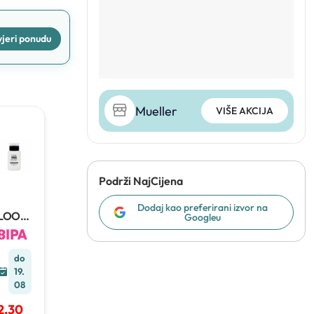
jeri ponudu
Mueller
VIŠE AKCIJA
Podrži NajCijena
Dodaj kao preferirani izvor na
LOOK
Googleu
BY
BIPA
SOFT
do
&EASY
19.
Odstra
08
njivač
laka za
2,30
nokte