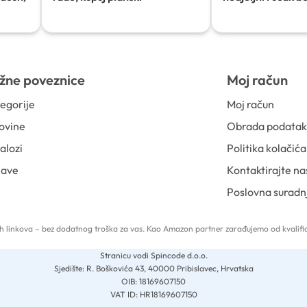
žne poveznice
Moj račun
egorije
Moj račun
ovine
Obrada podata
alozi
Politika kolačića
jave
Kontaktirajte na
Poslovna suradn
 tih linkova – bez dodatnog troška za vas. Kao Amazon partner zarađujemo od kvalific
Stranicu vodi Spincode d.o.o.
Sjedište: R. Boškovića 43, 40000 Pribislavec, Hrvatska
OIB: 18169607150
VAT ID: HR18169607150