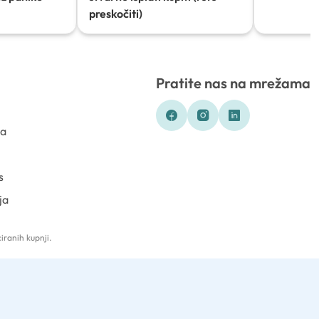
preskočiti)
Pratite nas na mrežama
ka
s
ja
iranih kupnji.