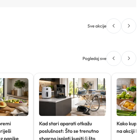
Sve akcije
Pogledaj sve
premi
Kad stari aparati otkažu
Kako kupov
riješi
poslušnost: Što se trenutno
na akciji 
ez panike
stvarno isplati kupiti (i što