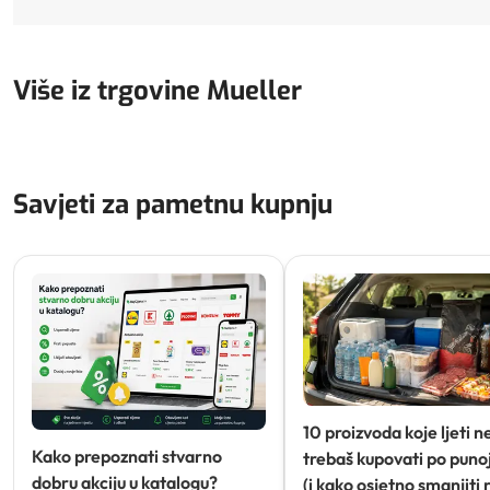
Više iz trgovine Mueller
Savjeti za pametnu kupnju
10 proizvoda koje ljeti n
Kako prepoznati stvarno
trebaš kupovati po punoj
dobru akciju u katalogu?
(i kako osjetno smanjiti 