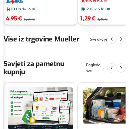
10.08 do 16.08
12.08 do 18.08
4,95 €
1,29 €
5,49 €
1,38 €
Više iz trgovine Mueller
Sve akcije
Savjeti za pametnu
Pogledaj
kupnju
sve