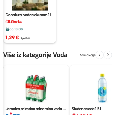
Donatural voda s okusom
1 l
do 18.08
1,29 €
1,69 €
Više iz kategorije Voda
Sve akcije
Jamnica prirodna mineralna voda
6
Studena voda
1,5 l
x 1.5 l