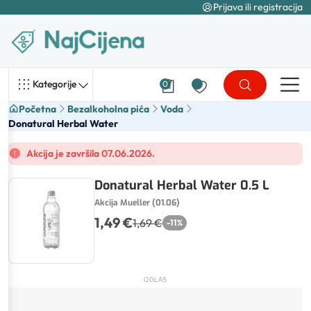
Prijava ili registracija
Kategorije
0
Početna
Bezalkoholna pića
Voda
Donatural Herbal Water
Akcija je završila 07.06.2026.
Donatural Herbal Water 0.5 L
Akcija Mueller (01.06)
1,49 €
1,69 €
-
11
%
OGLAS