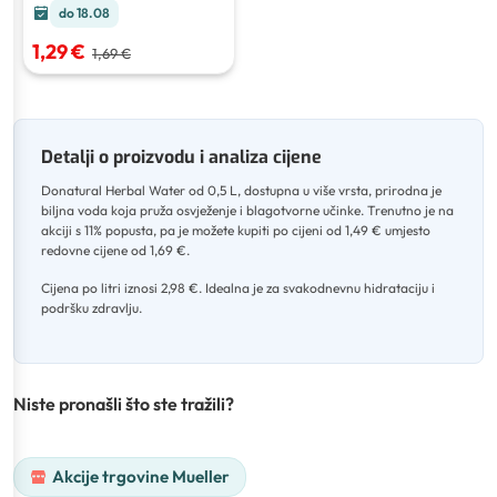
do 18.08
1,29 €
1,69 €
Detalji o proizvodu i analiza cijene
Donatural Herbal Water od 0,5 L, dostupna u više vrsta, prirodna je
biljna voda koja pruža osvježenje i blagotvorne učinke
.
Trenutno je na
akciji s 11% popusta, pa je možete kupiti po cijeni od 1,49 € umjesto
redovne cijene od 1,69 €
.
Cijena po litri iznosi 2,98 €
.
Idealna je za svakodnevnu hidrataciju i
podršku zdravlju.
Niste pronašli što ste tražili?
Akcije trgovine Mueller