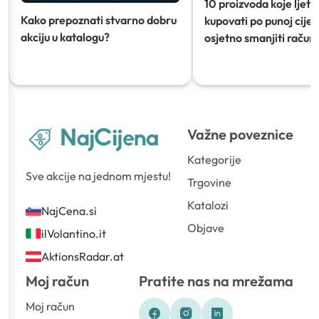
10 proizvoda koje ljeti
Kako prepoznati stvarno dobru
kupovati po punoj cijeni
akciju u katalogu?
osjetno smanjiti račun)
Važne poveznice
Kategorije
Sve akcije na jednom mjestu!
Trgovine
Katalozi
NajCena.si
Objave
ilVolantino.it
AktionsRadar.at
Moj račun
Pratite nas na mrežama
Moj račun