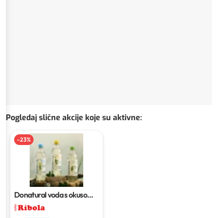
Pogledaj slične akcije koje su aktivne
:
-
23
%
Donatural voda s okusom
1
l