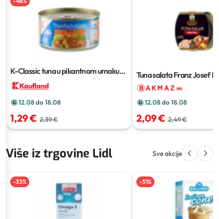
-
46
%
K-Classic tuna u pikantnom umaku
Tuna salata Franz Josef M
185 g
fusilli
160 g
12.08 do 18.08
12.08 do 18.08
2,09 €
1,29 €
2,49 €
2,39 €
Više iz trgovine Lidl
Sve akcije
-
33
%
-
51
%