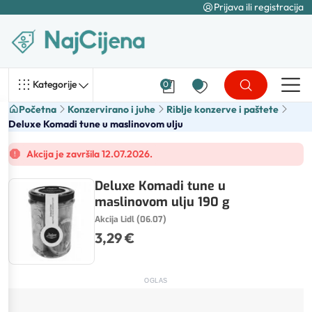
Prijava ili registracija
Kategorije
0
Početna
Konzervirano i juhe
Riblje konzerve i paštete
Deluxe Komadi tune u maslinovom ulju
Akcija je završila 12.07.2026.
Deluxe Komadi tune u
maslinovom ulju 190 g
Akcija Lidl (06.07)
3,29 €
OGLAS