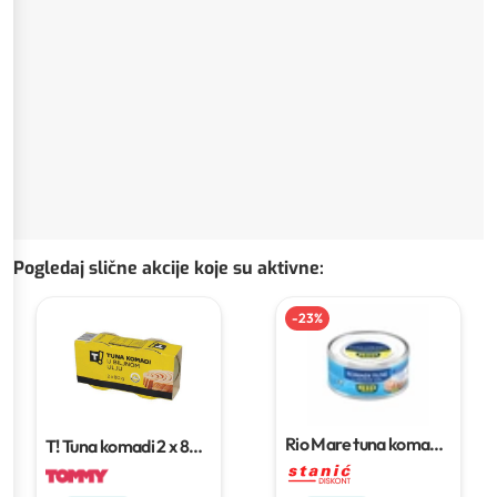
Pogledaj slične akcije koje su aktivne
:
-
23
%
Rio Mare tuna komadi
T! Tuna komadi
2 x 80
160 g
g