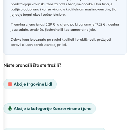
predstavljaju vrhunski izbor za brze i hranjive obroke
.
Ova tuna je
pažljivo odabrana i konzervirana u kvalitetnom maslinovom ulju, što
joj daje bogat okus i sočnu teksturu
.
Trenutna cijena iznosi 3.29 €, a cijena po kilogramu je 17.32 €
.
Idealna
je za salate, sendviče, tjestenine ili kao samostalno jelo
.
Deluxe tuna je poznata po svojoj kvaliteti i praktičnosti, pružajući
zdrav i ukusan obrok u svakoj prilici.
Niste pronašli što ste tražili?
Akcije trgovine Lidl
Akcije iz kategorije Konzervirano i juhe