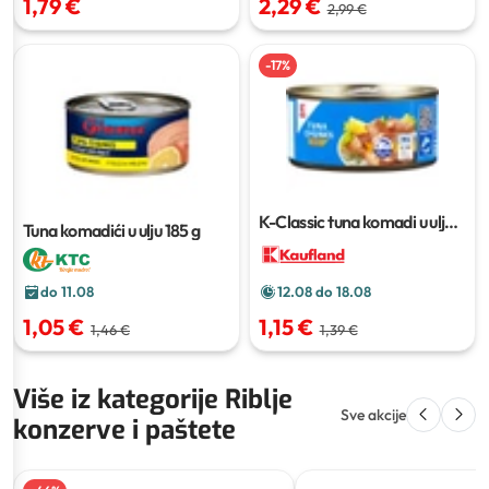
1,79 €
2,29 €
2,99 €
-
17
%
K-Classic tuna komadi u ulju
Tuna komadići u ulju
185 g
185 g
do 11.08
12.08 do 18.08
1,05 €
1,15 €
1,46 €
1,39 €
Više iz kategorije Riblje
Sve akcije
konzerve i paštete