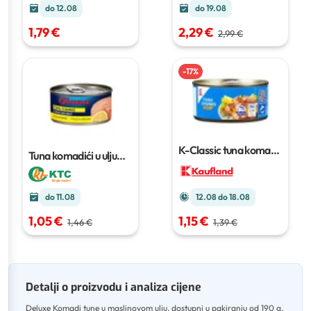
do 12.08
do 19.08
1,79 €
2,29 €
2,99 €
-
17
%
K-Classic tuna komadi
Tuna komadići u ulju
u ulju
185 g
185 g
do 11.08
12.08 do 18.08
1,05 €
1,15 €
1,46 €
1,39 €
Detalji o proizvodu i analiza cijene
Deluxe Komadi tune u maslinovom ulju, dostupni u pakiranju od 190 g,