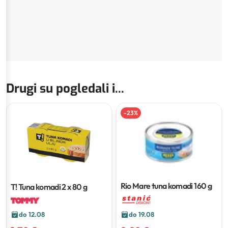
Drugi su pogledali i...
-
23
%
Rio Mare tuna komadi
160 g
T! Tuna komadi
2 x 80 g
do 12.08
do 19.08