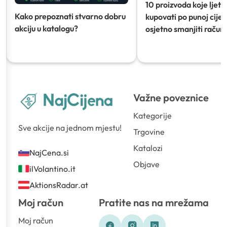
10 proizvoda koje ljeti
Kako prepoznati stvarno dobru
kupovati po punoj cijeni
akciju u katalogu?
osjetno smanjiti račun)
Važne poveznice
Kategorije
Sve akcije na jednom mjestu!
Trgovine
Katalozi
NajCena.si
Objave
ilVolantino.it
AktionsRadar.at
Moj račun
Pratite nas na mrežama
Moj račun