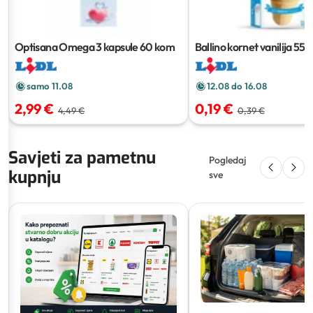
Optisana Omega 3 kapsule
60 kom
Ballino kornet vanilija
55 g
samo 11.08
12.08 do 16.08
2,99 €
0,19 €
4,49 €
0,39 €
Savjeti za pametnu
Pogledaj
kupnju
sve