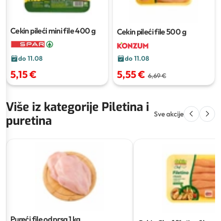
Cekin pileći mini file
400 g
Cekin pileći file
500 g
do 11.08
do 11.08
5,55 €
5,15 €
6,69 €
Više iz kategorije Piletina i
Sve akcije
puretina
Pureći file od prsa
1 kg