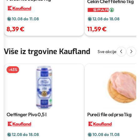
Cekin Chef filetino
1 kg
12.08 do 18.08
10.08 do 11.08
11,59 €
8,39 €
Više iz trgovine Kaufland
Sve akcije
-
43
%
Oettinger Pivo
0,5 l
Pureći file od prsa
1 kg
12.08 do 18.08
10.08 do 11.08