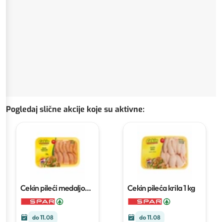
Pogledaj slične akcije koje su aktivne
:
Cekin pileći medaljoni
Cekin pileća krila
1 kg
400 g
do 11.08
do 11.08