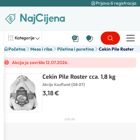
Prijava ili registracija
Kategorije
0
Početna
Meso i riba
Piletina i puretina
Cekin Pile Roster
Akcija je završila 12.07.2026.
Cekin Pile Roster cca. 1,8 kg
Akcija Kaufland (08.07)
3,18 €
OGLAS