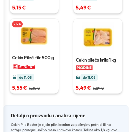
5,15 €
5,49 €
-
12
%
Cekin Pileći file
500 g
Cekin pileća krila
1 kg
do 11.08
do 11.08
5,49 €
5,55 €
6,29 €
6,35 €
Detalji o proizvodu i analiza cijene
Cekin Pile Roster je cijelo pile, idealno za pečenje u pećnici ili na
ražnju, pružajući sočno meso i hrskavu kožicu
.
Težine oko 1,8 kg, ovo