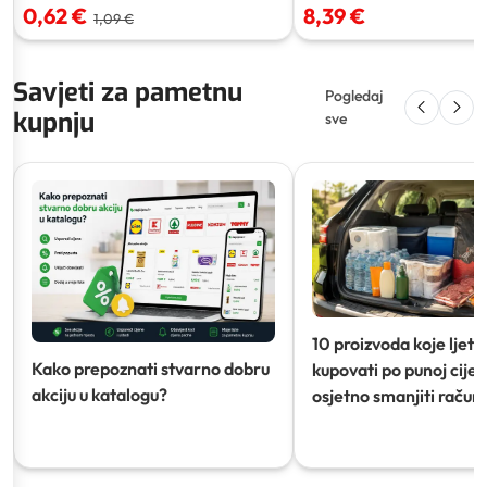
0,62 €
8,39 €
1,09 €
Savjeti za pametnu
Pogledaj
kupnju
sve
10 proizvoda koje ljeti
Kako prepoznati stvarno dobru
kupovati po punoj cijeni
akciju u katalogu?
osjetno smanjiti račun)