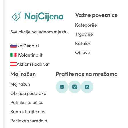
Važne poveznice
Kategorije
Sve akcije na jednom mjestu!
Trgovine
Katalozi
NajCena.si
Objave
ilVolantino.it
AktionsRadar.at
Moj račun
Pratite nas na mrežama
Moj račun
Obrada podataka
Politika kolačića
Kontaktirajte nas
Poslovna suradnja