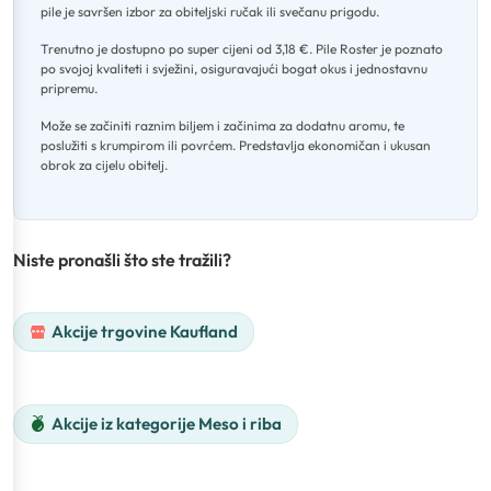
pile je savršen izbor za obiteljski ručak ili svečanu prigodu
.
Trenutno je dostupno po super cijeni od 3,18 €
.
Pile Roster je poznato
po svojoj kvaliteti i svježini, osiguravajući bogat okus i jednostavnu
pripremu
.
Može se začiniti raznim biljem i začinima za dodatnu aromu, te
poslužiti s krumpirom ili povrćem
.
Predstavlja ekonomičan i ukusan
obrok za cijelu obitelj.
Niste pronašli što ste tražili?
Akcije trgovine Kaufland
Akcije iz kategorije Meso i riba