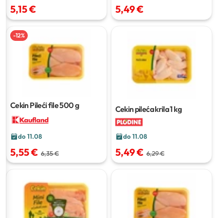
5,15 €
5,49 €
-
12
%
Cekin Pileći file
500 g
Cekin pileća krila
1 kg
do 11.08
do 11.08
5,49 €
5,55 €
6,29 €
6,35 €