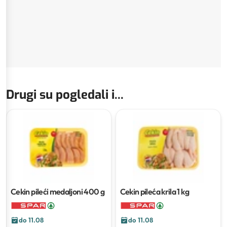
Drugi su pogledali i...
Cekin pileći medaljoni
400 g
Cekin pileća krila
1 kg
do 11.08
do 11.08