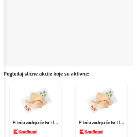
Pogledaj slične akcije koje su aktivne
:
Pileća zadnja četvrt
1
Pileća zadnja četvrt
1
kg
kg