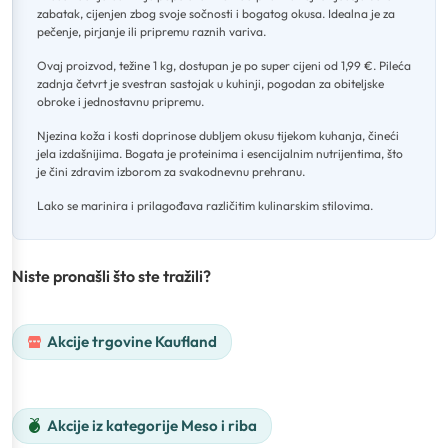
zabatak, cijenjen zbog svoje sočnosti i bogatog okusa
.
Idealna je za
pečenje, pirjanje ili pripremu raznih variva
.
Ovaj proizvod, težine 1 kg, dostupan je po super cijeni od 1,99 €
.
Pileća
zadnja četvrt je svestran sastojak u kuhinji, pogodan za obiteljske
obroke i jednostavnu pripremu
.
Njezina koža i kosti doprinose dubljem okusu tijekom kuhanja, čineći
jela izdašnijima
.
Bogata je proteinima i esencijalnim nutrijentima, što
je čini zdravim izborom za svakodnevnu prehranu
.
Lako se marinira i prilagođava različitim kulinarskim stilovima.
Niste pronašli što ste tražili?
Akcije trgovine Kaufland
Akcije iz kategorije Meso i riba