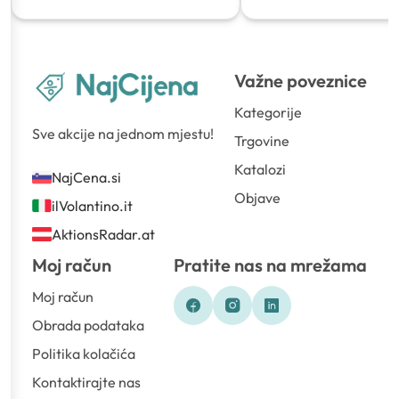
Važne poveznice
Kategorije
Sve akcije na jednom mjestu!
Trgovine
Katalozi
NajCena.si
Objave
ilVolantino.it
AktionsRadar.at
Moj račun
Pratite nas na mrežama
Moj račun
Obrada podataka
Politika kolačića
Kontaktirajte nas