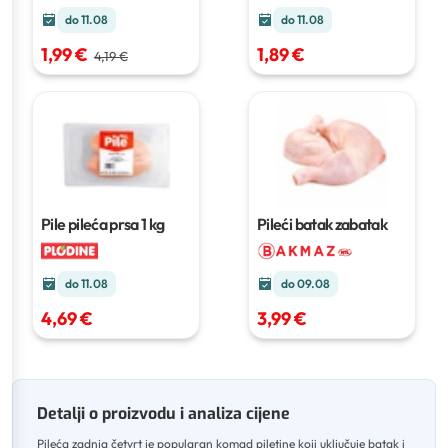
do 11.08
do 11.08
1,99 €
1,89 €
4,19 €
Pile pileća prsa
1 kg
Pileći batak zabatak
do 11.08
do 09.08
4,69 €
3,99 €
Detalji o proizvodu i analiza cijene
Pileća zadnja četvrt je popularan komad piletine koji uključuje batak i