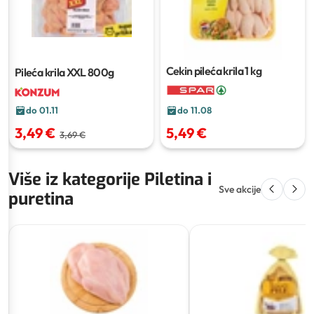
Cekin pileća krila
1 kg
Pileća krila XXL
800g
do 01.11
do 11.08
3,49 €
5,49 €
3,69 €
Više iz kategorije Piletina i
Sve akcije
puretina