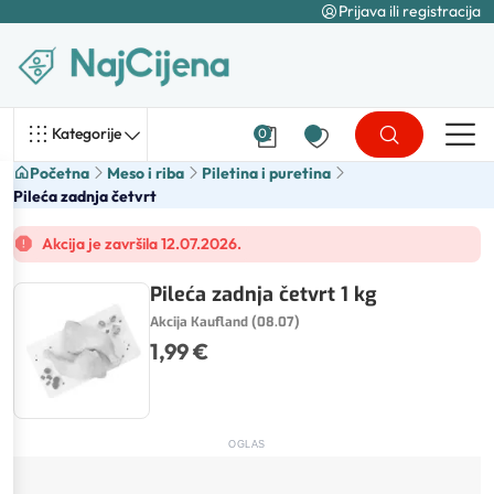
Prijava ili registracija
Kategorije
0
Početna
Meso i riba
Piletina i puretina
Pileća zadnja četvrt
Akcija je završila 12.07.2026.
Pileća zadnja četvrt 1 kg
Akcija Kaufland (08.07)
1,99 €
OGLAS