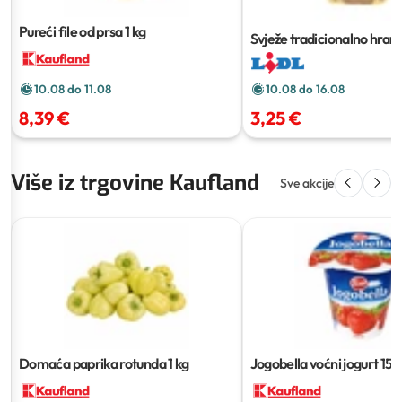
Pureći file od prsa
1 kg
Svježe tradicionalno hranj
cca 2 kg
10.08 do 16.08
10.08 do 11.08
3,25 €
8,39 €
Više iz trgovine Kaufland
Sve akcije
Domaća paprika rotunda
1 kg
Jogobella voćni jogurt
150