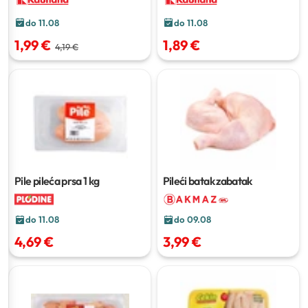
do 11.08
do 11.08
1,99 €
1,89 €
4,19 €
Pile pileća prsa
1 kg
Pileći batak zabatak
do 11.08
do 09.08
4,69 €
3,99 €