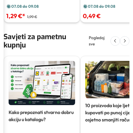
07.08 do 09.08
07.08 do 09.08
1,29 €
*
0,49 €
1,99 €
Savjeti za pametnu
Pogledaj
kupnju
sve
10 proizvoda koje ljeti
Kako prepoznati stvarno dobru
kupovati po punoj cijeni
akciju u katalogu?
osjetno smanjiti račun)