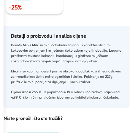
-
25
%
Detalji o proizvodu i analiza cijene
Bounty Minis Milk su mini čokoladni zalogaji s karakterističnim
kokosovim punjenjem i mliječnom čokoladom koja ih obavija
.
Lagano
praškasta tekstura kokosa u kombinaciji s glatkom mliječnom
čokoladom stvara osvježavajući, tropski doživljaj okusa
.
Idealni su kao mali desert poslije obroka, dodatak kavi ili jednostavno
za trenutke kad želite nešto egzotično i slatko
.
Pakiranje od 227g
pruža više mini porcija za dijeljenje ili kućnu zaliha
.
Cijena iznosi 2,99 € uz popust od 40% u odnosu na redovnu cijenu od
4,99 €, što ih čini privlačnim izborom za ljubitelje kokosa i čokolade.
Niste pronašli što ste tražili?