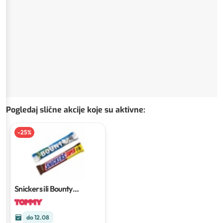
Pogledaj slične akcije koje su aktivne
:
-
25
%
Snickers ili Bounty
čokoladni desert
do 12.08