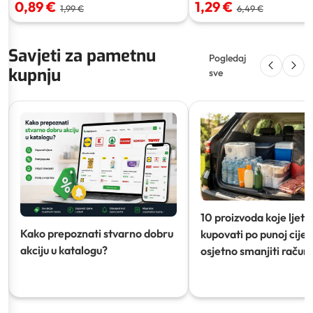
0,89 €
1,29 €
1,99 €
6,49 €
Savjeti za pametnu
Pogledaj
kupnju
sve
10 proizvoda koje ljeti
Kako prepoznati stvarno dobru
kupovati po punoj cijeni
akciju u katalogu?
osjetno smanjiti račun)