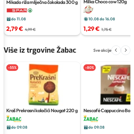
Milka Choco cow
120g
Mikado riža mliječna čokolada
300 g
do 11.08
10.08 do 16.08
2,79 €
1,29 €
4,99 €
1,75 €
Više iz trgovine Žabac
Sve akcije
-
55
%
-
80
%
Kraš Prekrasni kolačići Nougat
220 g
Nescafé Cappuccino Box
g
do 09.08
do 09.08