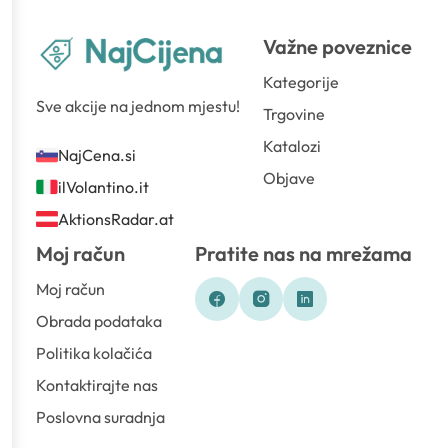
Važne poveznice
Kategorije
Sve akcije na jednom mjestu!
Trgovine
Katalozi
NajCena.si
Objave
ilVolantino.it
AktionsRadar.at
Moj račun
Pratite nas na mrežama
Moj račun
Obrada podataka
Politika kolačića
Kontaktirajte nas
Poslovna suradnja