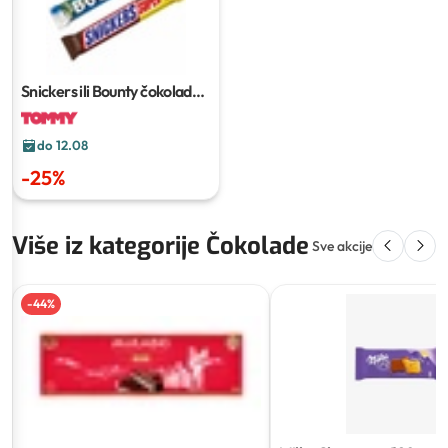
Snickers ili Bounty čokoladni
desert
do 12.08
-
25
%
Više iz kategorije Čokolade
Sve akcije
-
44
%