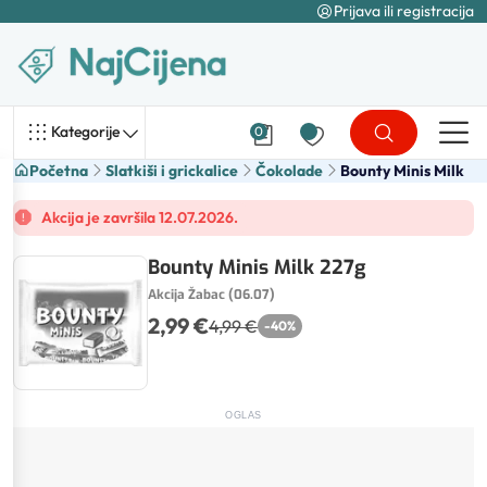
Prijava ili registracija
Kategorije
0
Početna
Slatkiši i grickalice
Čokolade
Bounty Minis Milk
Akcija je završila 12.07.2026.
Bounty Minis Milk 227g
Akcija Žabac (06.07)
2,99 €
4,99 €
-
40
%
OGLAS