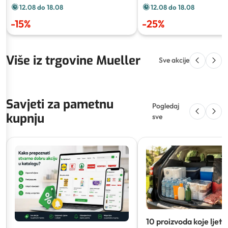
12.08 do 18.08
12.08 do 18.08
-
15
%
-
25
%
Više iz trgovine Mueller
Sve akcije
Savjeti za pametnu
Pogledaj
kupnju
sve
10 proizvoda koje ljeti