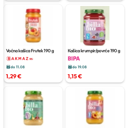
Voćna kašica Frutek
190 g
Kašica krumpir/povrće
190 g
do 11.08
do 19.08
1,29 €
1,15 €