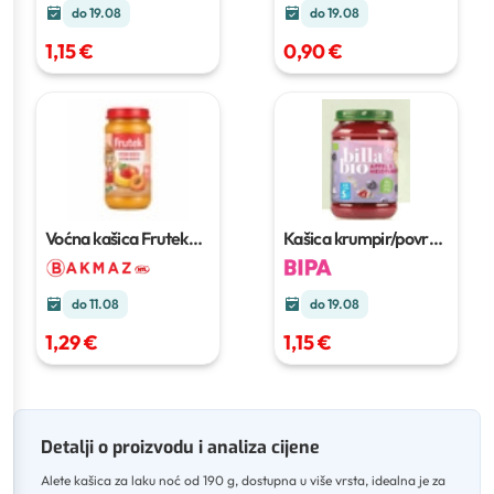
do 19.08
do 19.08
1,15 €
0,90 €
Voćna kašica Frutek
Kašica krumpir/povrće
190 g
190 g
do 11.08
do 19.08
1,29 €
1,15 €
Detalji o proizvodu i analiza cijene
Alete kašica za laku noć od 190 g, dostupna u više vrsta, idealna je za