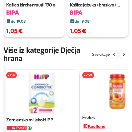
Kašica bircher musli
190 g
Kašica jabuka / breskva /
banana
190 g
do 19.08
do 19.08
1,05 €
1,05 €
Više iz kategorije Dječja
Sve akcije
hrana
-
15
%
-
25
%
Frutek
Zamjensko mlijeko HiPP