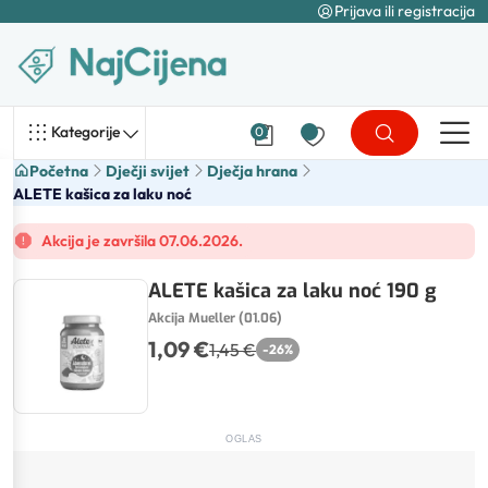
Prijava ili registracija
Kategorije
0
Početna
Dječji svijet
Dječja hrana
ALETE kašica za laku noć
Akcija je završila 07.06.2026.
ALETE kašica za laku noć 190 g
Akcija Mueller (01.06)
1,09 €
1,45 €
-
26
%
OGLAS