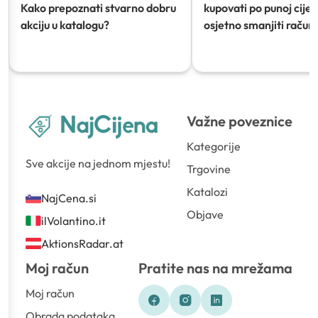
Kako prepoznati stvarno dobru
kupovati po punoj cijeni
akciju u katalogu?
osjetno smanjiti račun)
Važne poveznice
Kategorije
Sve akcije na jednom mjestu!
Trgovine
Katalozi
NajCena.si
Objave
ilVolantino.it
AktionsRadar.at
Moj račun
Pratite nas na mrežama
Moj račun
Obrada podataka