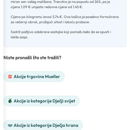
miran san vašeg mališana
.
Trenutno je na popustu od 26%, pa je
cijena 1,09 € umjesto redovne cijene od 1,45 €
.
Cijena po kilogramu iznosi 5,74 €
.
Ova kašica je posebno formulirana
za večernji obrok, pružajući sitost i lakoću probave
.
Sadrži pažljivo odabrane sastojke koji pomažu bebi da se opusti i
lakše zaspi.
Niste pronašli što ste tražili?
Akcije trgovine Mueller
Akcije iz kategorije Dječji svijet
Akcije iz kategorije Dječja hrana