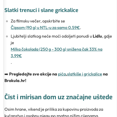
Slatki trenuci i slane grickalice
Za filmsku večer, opskrbite se
Čipsom (90 g) u NTL-u za samo 0.59€
.
Ljubitelji slatkog neće moći odoljeti ponudi u
Lidlu
, gdje
je
Milka čokolada (250 g - 300 g) snižena čak 33% na
3.99€
.
➡️
Pregledajte sve akcije na
pića
,
slatkiše i grickalice
na
Brokula.hr!
Čist i mirisan dom uz značajne uštede
Osim hrane, vikend je prilika za kupovinu proizvoda za
kućanstvo i osobnu njegu po znatno nižim cijenama.