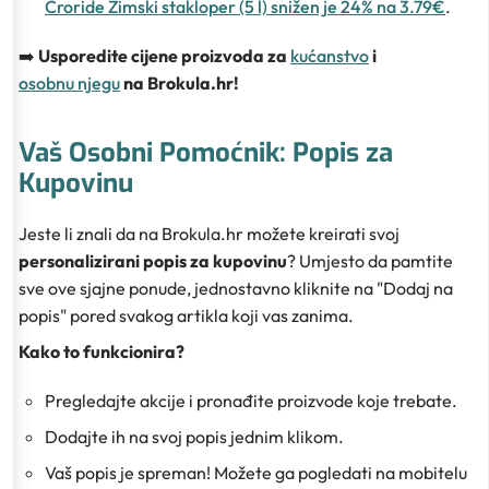
Croride Zimski stakloper (5 l) snižen je 24% na 3.79€
.
➡️
Usporedite cijene proizvoda za
kućanstvo
i
osobnu njegu
na Brokula.hr!
Vaš Osobni Pomoćnik: Popis za
Kupovinu
Jeste li znali da na Brokula.hr možete kreirati svoj
personalizirani popis za kupovinu
? Umjesto da pamtite
sve ove sjajne ponude, jednostavno kliknite na "Dodaj na
popis" pored svakog artikla koji vas zanima.
Kako to funkcionira?
Pregledajte akcije i pronađite proizvode koje trebate.
Dodajte ih na svoj popis jednim klikom.
Vaš popis je spreman! Možete ga pogledati na mobitelu