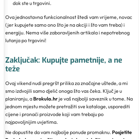
dok ste u trgovini.
Ova jednostavna funkcionalnost štedi vam vrijeme, novac
(jer kupujete samo ono što je na akciji i što vam treba) i
energiju. Nema više zaboravljenih artikala i nepotrebnog
lutanja po trgovini!
Zaključak: Kupujte pametnije, a ne
teže
Ovaj vikend nudi pregršt prilika za značajne uštede, a mi
smo izdvojili samo djelić onoga što vas čeka. Ključ je u
planiranju, a
Brokula.hr
je vaš najbolji saveznik u tome. Na
jednom mjestu možete pretražiti sve kataloge, usporediti
cijene i pronaći proizvode koji vam trebaju po
najpovoljnijim uvjetima.
Ne dopustite da vam najbolje ponude promaknu.
Posjetite