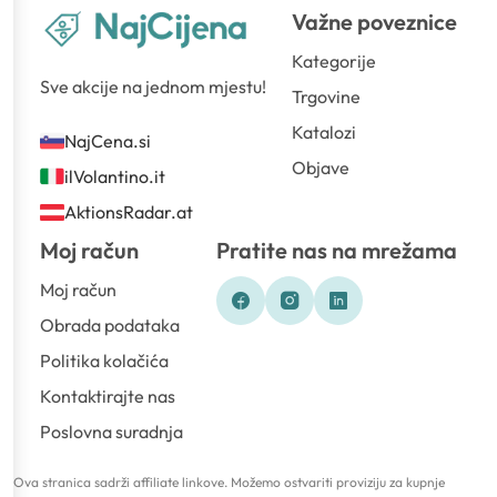
Važne poveznice
Kategorije
Sve akcije na jednom mjestu!
Trgovine
Katalozi
NajCena.si
Objave
ilVolantino.it
AktionsRadar.at
Moj račun
Pratite nas na mrežama
Moj račun
Obrada podataka
Politika kolačića
Kontaktirajte nas
Poslovna suradnja
Ova stranica sadrži affiliate linkove. Možemo ostvariti proviziju za kupnje