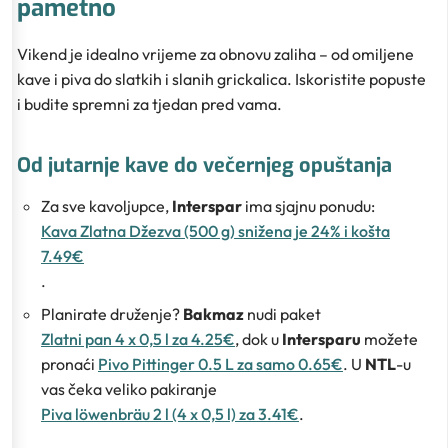
pametno
Vikend je idealno vrijeme za obnovu zaliha – od omiljene
kave i piva do slatkih i slanih grickalica. Iskoristite popuste
i budite spremni za tjedan pred vama.
Od jutarnje kave do večernjeg opuštanja
Za sve kavoljupce,
Interspar
ima sjajnu ponudu:
Kava Zlatna Džezva (500 g) snižena je 24% i košta
7.49€
.
Planirate druženje?
Bakmaz
nudi paket
Zlatni pan 4 x 0,5 l za 4.25€
, dok u
Intersparu
možete
pronaći
Pivo Pittinger 0.5 L za samo 0.65€
. U
NTL
-u
vas čeka veliko pakiranje
Piva löwenbräu 2 l (4 x 0,5 l) za 3.41€
.