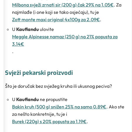
Milbona svježi zrnati sir (200 g) čak 29% na 1.05€
. Za
najmlađe (i one koji se tako osjećaju), tu je
Zott monte maxi original 4x100g za 2.09€
.
U
Kauflandu
ulovite
Meggle Alpinesse namaz (250 g) na 21% popusta za
3.14€
.
Svježi pekarski proizvodi
Što je doručak bez svježeg kruha ili ukusnog peciva?
U
Kauflandu
ne propustite
Bakin kruh (500 g) snižen 25% na samo 0.89€
. Ako ste
za nešto konkretnije, tu je i
Burek (220g) s 20% popusta za 1.19€
.