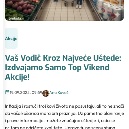
Akcije
Vaš Vodič Kroz Najveće Uštede:
Izdvajamo Samo Top Vikend
Akcije!
19.09.2025. 09:59
Ana Kovač
Inflacija i rastući troškovi života ne posustaju, ali to ne znači
da vaša košarica mora biti praznija. Uz pametno planiranje
i prave informacije, možete značajno uštedjeti, a da se
pritom ne odričete kvalitete. Upravo tu na scenu stupa