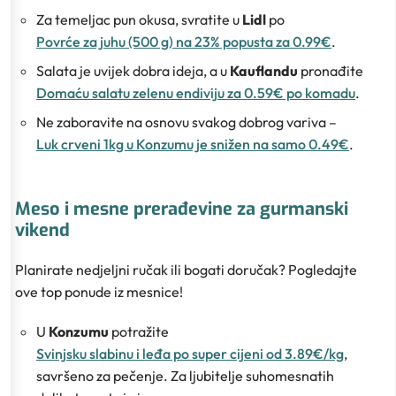
Za temeljac pun okusa, svratite u
Lidl
po
Povrće za juhu (500 g) na 23% popusta za 0.99€
.
Salata je uvijek dobra ideja, a u
Kauflandu
pronađite
Domaću salatu zelenu endiviju za 0.59€ po komadu
.
Ne zaboravite na osnovu svakog dobrog variva –
Luk crveni 1kg u Konzumu je snižen na samo 0.49€
.
Meso i mesne prerađevine za gurmanski
vikend
Planirate nedjeljni ručak ili bogati doručak? Pogledajte
ove top ponude iz mesnice!
U
Konzumu
potražite
Svinjsku slabinu i leđa po super cijeni od 3.89€/kg
,
savršeno za pečenje. Za ljubitelje suhomesnatih