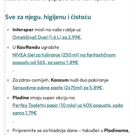
Sve za njegu, higijenu i čistoću
Interspar
misli na vaše rublje uz
Omekšivač Duel (1.6 L) za 2.99€
.
U
Kauflandu
ugrabite
NIVEA Gel za tuširanje (250 ml) na fantastičnom
popustu od 36%, za samo 1.89€
.
Za zdrav osmijeh,
Konzum
nudi duo pakiranje
Sensodyne zubne paste (2x75ml) za 5.89€
.
Plodine
imaju super akciju na
Perfex Toaletni papir (10 rola) uz 40% popusta, sada
samo 1.79€
.
Pripremite se za hladnije dane – također u
Plodinama
,