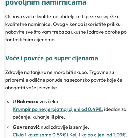
povoljnim namirnicama
Osnova svake kvalitetne obiteljske trpeze su svježe i
kvalitetne namirnice. Ovog vikenda iskoristite priliku i
nabavite sve što vam treba za ukusne i zdrave obroke po
fantastičnim cijenama.
Voće i povrće po super cijenama
Zdravlje na tanjuru ne mora biti skupo. Trgovine su
pripremile odlične ponude na sezonsko povrće koje će
obogatiti vaše jelovnike.
U
Bakmazu
vas čeka
Krumpir po nevjerojatnoj cijeni od 0.49€
, idealan za
pečenje, kuhanje ili pire.
Gavranović
nudi zdravlje iz zemlje:
Cikla 1 kg za samo 0.59€
i
Kelj 1 kg po cijeni od 1.09€
.