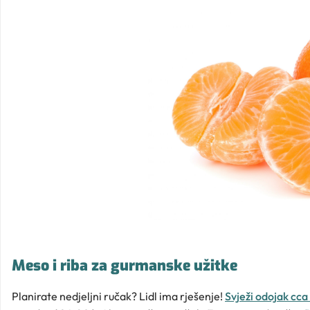
Meso i riba za gurmanske užitke
Planirate nedjeljni ručak? Lidl ima rješenje!
Svježi odojak cca