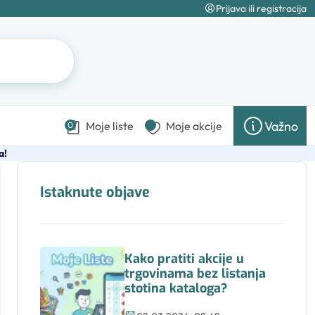
Prijava ili registracija
Važno
Moje liste
Moje akcije
0
a!
Istaknute objave
Kako pratiti akcije u
trgovinama bez listanja
stotina kataloga?