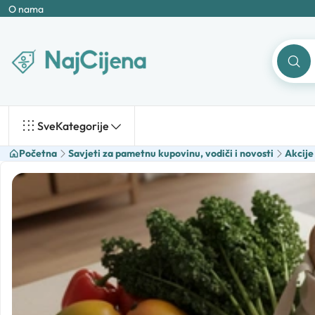
O nama
Sve
Kategorije
Početna
Savjeti za pametnu kupovinu, vodiči i novosti
Akcije