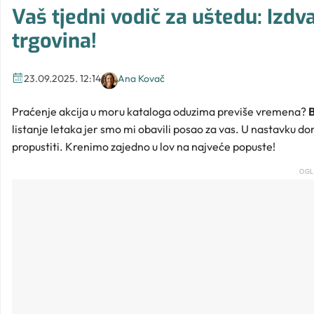
Vaš tjedni vodič za uštedu: Izdva
trgovina!
23.09.2025. 12:14
Ana Kovač
Praćenje akcija u moru kataloga oduzima previše vremena?
B
listanje letaka jer smo mi obavili posao za vas. U nastavku 
propustiti. Krenimo zajedno u lov na najveće popuste!
OGL