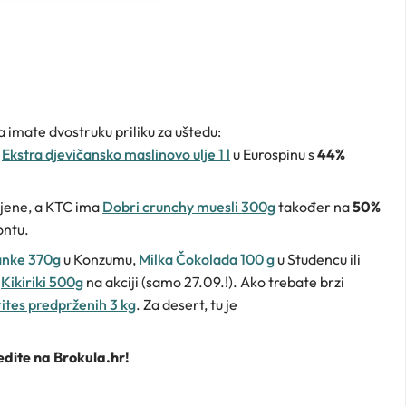
a imate dvostruku priliku za uštedu:
e
Ekstra djevičansko maslinovo ulje 1 l
u Eurospinu s
44%
ijene, a KTC ima
Dobri crunchy muesli 300g
također na
50%
ontu.
anke 370g
u Konzumu,
Milka Čokolada 100 g
u Studencu ili
a
Kikiriki 500g
na akciji (samo 27.09.!). Ako trebate brzi
tes predprženih 3 kg
. Za desert, tu je
dite na Brokula.hr!