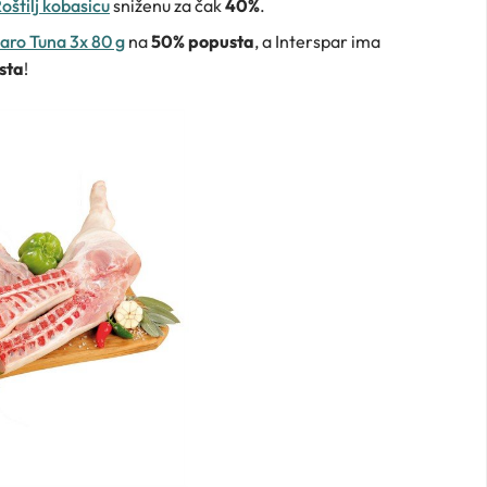
oštilj kobasicu
sniženu za čak
40%
.
aro Tuna 3x 80 g
na
50% popusta
, a Interspar ima
sta
!