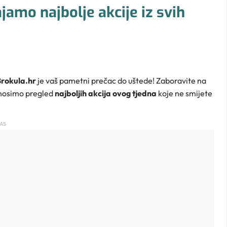
jamo najbolje akcije iz svih
rokula.hr
je vaš pametni prečac do uštede! Zaboravite na
donosimo pregled
najboljih akcija ovog tjedna
koje ne smijete
AS