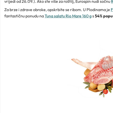
vrijedi od 26.09.). Ako ste više za roštilj, Eurospin nudi sočnu
R
Za brze i zdrave obroke, opskrbite se ribom. U Plodinama je
F
fantastičnu ponudu na
Tuna salatu Rio Mare 160 g
s
54% popu