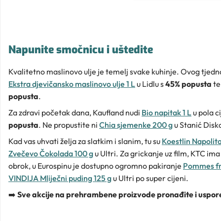
Napunite smočnicu i uštedite
Kvalitetno maslinovo ulje je temelj svake kuhinje. Ovog tjedn
Ekstra djevičansko maslinovo ulje 1 L
u Lidlu s
45% popusta
t
popusta
.
Za zdravi početak dana, Kaufland nudi
Bio napitak 1 L
u pola c
popusta
. Ne propustite ni
Chia sjemenke 200 g
u Stanić Disk
Kad vas uhvati želja za slatkim i slanim, tu su
Koestlin Napolit
Zvečevo Čokolada 100 g
u Ultri. Za grickanje uz film, KTC im
obrok, u Eurospinu je dostupno ogromno pakiranje
Pommes fri
VINDIJA Mliječni puding 125 g
u Ultri po super cijeni.
➡️
Sve akcije na prehrambene proizvode pronađite i uspore