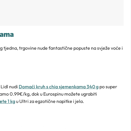
cama
 tjedna, trgovine nude fantastične popuste na svježe voće i
 Lidl nudi
Domaći kruh s chia sjemenkama 340 g
po super
amo 0.99€/kg, dok u Eurospinu možete ugrabiti
ete 1 kg
u Ultri za egzotične napitke i jela.