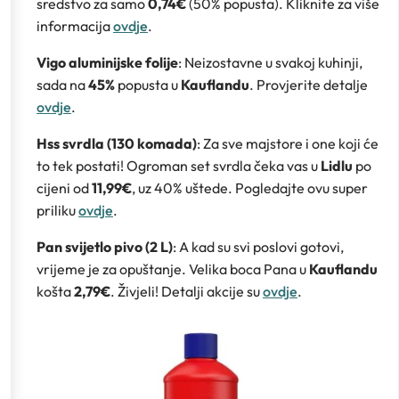
sredstvo za samo
0,74€
(50% popusta). Kliknite za više
informacija
ovdje
.
Vigo aluminijske folije
: Neizostavne u svakoj kuhinji,
sada na
45%
popusta u
Kauflandu
. Provjerite detalje
ovdje
.
Hss svrdla (130 komada)
: Za sve majstore i one koji će
to tek postati! Ogroman set svrdla čeka vas u
Lidlu
po
cijeni od
11,99€
, uz 40% uštede. Pogledajte ovu super
priliku
ovdje
.
Pan svijetlo pivo (2 L)
: A kad su svi poslovi gotovi,
vrijeme je za opuštanje. Velika boca Pana u
Kauflandu
košta
2,79€
. Živjeli! Detalji akcije su
ovdje
.