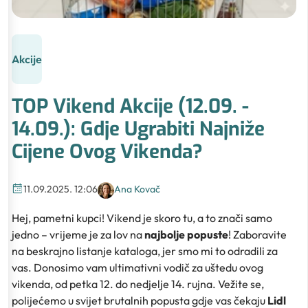
Akcije
TOP Vikend Akcije (12.09. -
14.09.): Gdje Ugrabiti Najniže
Cijene Ovog Vikenda?
11.09.2025. 12:06
Ana Kovač
Hej, pametni kupci! Vikend je skoro tu, a to znači samo
jedno – vrijeme je za lov na
najbolje popuste
! Zaboravite
na beskrajno listanje kataloga, jer smo mi to odradili za
vas. Donosimo vam ultimativni vodič za uštedu ovog
vikenda, od petka 12. do nedjelje 14. rujna. Vežite se,
polijećemo u svijet brutalnih popusta gdje vas čekaju
Lidl