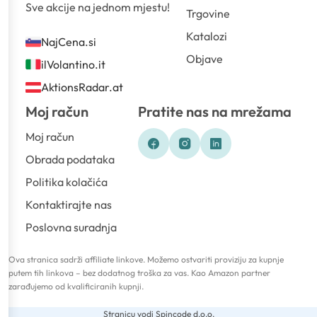
Sve akcije na jednom mjestu!
Trgovine
Katalozi
NajCena.si
Objave
ilVolantino.it
AktionsRadar.at
Moj račun
Pratite nas na mrežama
Moj račun
Obrada podataka
Politika kolačića
Kontaktirajte nas
Poslovna suradnja
Ova stranica sadrži affiliate linkove. Možemo ostvariti proviziju za kupnje
putem tih linkova – bez dodatnog troška za vas. Kao Amazon partner
zarađujemo od kvalificiranih kupnji.
Stranicu vodi Spincode d.o.o.