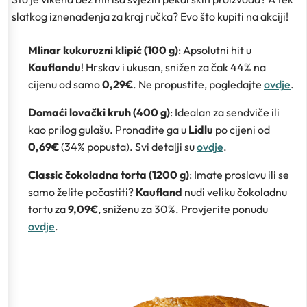
slatkog iznenađenja za kraj ručka? Evo što kupiti na akciji!
Mlinar kukuruzni klipić (100 g)
: Apsolutni hit u
Kauflandu
! Hrskav i ukusan, snižen za čak 44% na
cijenu od samo
0,29€
. Ne propustite, pogledajte
ovdje
.
Domaći lovački kruh (400 g)
: Idealan za sendviče ili
kao prilog gulašu. Pronađite ga u
Lidlu
po cijeni od
0,69€
(34% popusta). Svi detalji su
ovdje
.
Classic čokoladna torta (1200 g)
: Imate proslavu ili se
samo želite počastiti?
Kaufland
nudi veliku čokoladnu
tortu za
9,09€
, sniženu za 30%. Provjerite ponudu
ovdje
.