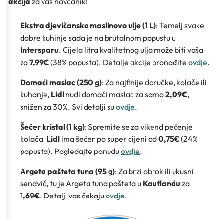
akcija
za vaš novčanik!
Ekstra djevičansko maslinovo ulje (1 L)
: Temelj svake
dobre kuhinje sada je na brutalnom popustu u
Intersparu
. Cijela litra kvalitetnog ulja može biti vaša
za
7,99€
(38% popusta). Detalje akcije pronađite
ovdje
.
Domaći maslac (250 g)
: Za najfinije doručke, kolače ili
kuhanje,
Lidl
nudi domaći maslac za samo
2,09€
,
snižen za 30%. Svi detalji su
ovdje
.
Šećer kristal (1 kg)
: Spremite se za vikend pečenje
kolača!
Lidl
ima šećer po super cijeni od
0,75€
(24%
popusta). Pogledajte ponudu
ovdje
.
Argeta pašteta tuna (95 g)
: Za brzi obrok ili ukusni
sendvič, tu je Argeta tuna pašteta u
Kauflandu
za
1,69€
. Detalji vas čekaju
ovdje
.