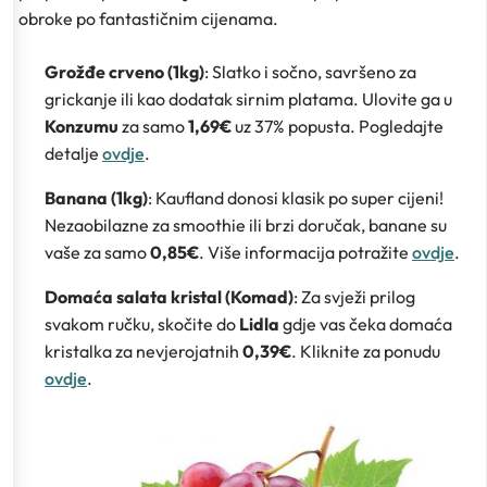
obroke po fantastičnim cijenama.
Grožđe crveno (1kg)
: Slatko i sočno, savršeno za
grickanje ili kao dodatak sirnim platama. Ulovite ga u
Konzumu
za samo
1,69€
uz 37% popusta. Pogledajte
detalje
ovdje
.
Banana (1kg)
: Kaufland donosi klasik po super cijeni!
Nezaobilazne za smoothie ili brzi doručak, banane su
vaše za samo
0,85€
. Više informacija potražite
ovdje
.
Domaća salata kristal (Komad)
: Za svježi prilog
svakom ručku, skočite do
Lidla
gdje vas čeka domaća
kristalka za nevjerojatnih
0,39€
. Kliknite za ponudu
ovdje
.