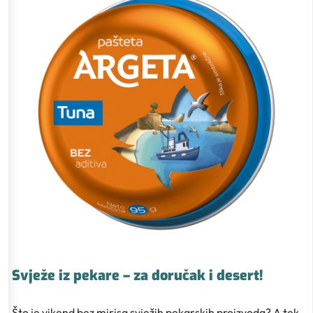
Svježe iz pekare – za doručak i desert!
Što je vikend bez mirisa svježih pekarskih proizvoda? A tek