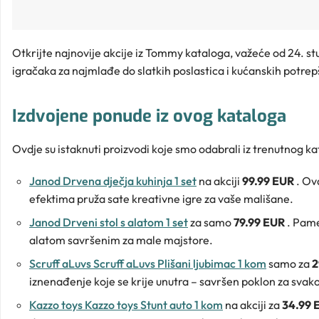
Otkrijte najnovije akcije iz Tommy kataloga, važeće od 24. s
igračaka za najmlađe do slatkih poslastica i kućanskih potre
Izdvojene ponude iz ovog kataloga
Ovdje su istaknuti proizvodi koje smo odabrali iz trenutnog ka
Janod Drvena dječja kuhinja 1 set
na akciji
99.99 EUR
. Ov
efektima pruža sate kreativne igre za vaše mališane.
Janod Drveni stol s alatom 1 set
za samo
79.99 EUR
. Pame
alatom savršenim za male majstore.
Scruff aLuvs Scruff aLuvs Plišani ljubimac 1 kom
samo za
2
iznenađenje koje se krije unutra – savršen poklon za svako
Kazzo toys Kazzo toys Stunt auto 1 kom
na akciji za
34.99 