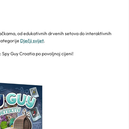
račkama, od edukativnih drvenih setova do interaktivnih
 kategorije
Dječji svijet
.
: Spy Guy Croatia po povoljnoj cijeni!