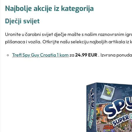
Najbolje akcije iz kategorija
Dječji svijet
Uronite u čarobni svijet dječje mašte s našim raznovrsnim ig
plišanaca i vozila. Otkrijte našu selekciju najboljih artikala iz
Trefl Spy Guy Croatia 1 kom
za
24.99 EUR
. Izvrsna ponuda