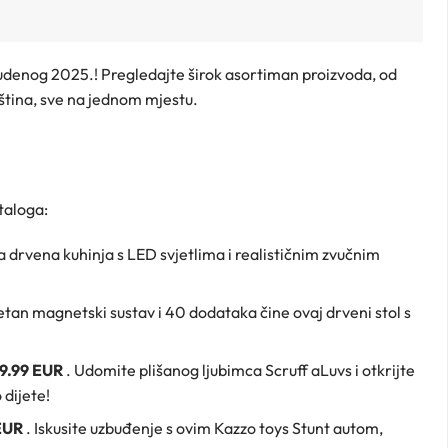
tudenog 2025.! Pregledajte širok asortiman proizvoda, od
pština, sve na jednom mjestu.
taloga:
a drvena kuhinja s LED svjetlima i realističnim zvučnim
tan magnetski sustav i 40 dodataka čine ovaj drveni stol s
9.99 EUR
. Udomite plišanog ljubimca Scruff aLuvs i otkrijte
 dijete!
EUR
. Iskusite uzbuđenje s ovim Kazzo toys Stunt autom,