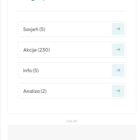
Savjeti
(
5
)
Akcije
(
230
)
Info
(
5
)
Analiza
(
2
)
OGLAS