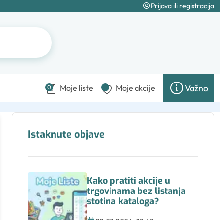
Prijava ili registracija
Važno
Moje liste
Moje akcije
0
Istaknute objave
Kako pratiti akcije u
trgovinama bez listanja
stotina kataloga?