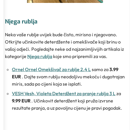
Njega rublja
Neka vaše rublje uvijek bude čisto, mirisno i njegovano.
Otkrijte učinkovite deterdžente i omekšivače koji brinu o
vašoj odjeći. Pogledajte neke od najzanimljivijih artikala iz
kategorije
Njega rublja
koje smo pripremili za vas.
Ornel Ornel Omekšivač za rublje 2.4 L
samo za
3.99
EUR
. Dajte svom rublju neodoljivu mekoću i dugotrajan
miris, sada po cijeni koja se isplati.
VESH Vesh, Violeta Deterdžent za pranje rublja 3 L
za
9.99 EUR
. Učinkovit deterdžent koji pruža izvrsne
rezultate pranja, a uz povoljnu cijenu je pravi pogodak.