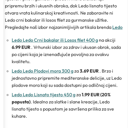
pripremu brzih i ukusnih obroka, dok Ledo lisnato tijesto
otvara vrata kulinarskoj kreativnosti. Ne zaboravite ni
Ledo crni bakalar ili losos filet za gurmanske užitke.
Pregledajte naš izbor najzanimljivijih artikala brenda
Ledo
Ledo Ledo Crni bakalar ili Losos filet 400 g
na akciji
6.99 EUR
. Vrhunski izbor za zdrav i ukusan obrok, sada
po cijeni koja je iznenađujuće povoljna za ovakvu
kvalitetu.
Ledo Ledo Plodovi mora 300 g
za
3.69 EUR
. Brzo i
jednostavno pripremite mediteranske delicije, uz Ledo
plodove mora koji su sada dostupni po odličnoj cijeni.
Ledo Ledo Lisnato tijesto 450 g
za
1.99 EUR (20%
popusta)
. Idealno za slatke i slane kreacije, Ledo
lisnato tijesto s popustom je savršena prilika za sve
kuhare.