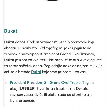
Dukat
Dukat donosi širok asortiman mliječnih proizvoda koji
obogaćuju svaki stol. Od svježeg mlijeka i jogurta do
vrhunskih sireva poput President Grand Oval Trapista,
Dukat je izbor za kvalitetu. Ne propustite ni b.Aktiv jogurte
za zdrav početak dana. Pogledajte neke od najzanimljivijih
artikala brenda
Dukat
koje smo pripremili za vas.
President President Sir Grand Oval Trapist 1 kg
na
akciji
9.99 EUR
. Kvalitetan trapist sir iz Dukata,
savršen za sendviče ili platu, sada po cijeni koja je
izvrsna ponuda.