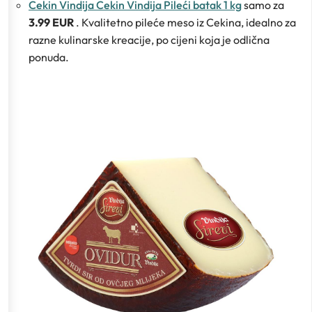
Cekin Vindija Cekin Vindija Pileći batak 1 kg
samo za
3.99 EUR
. Kvalitetno pileće meso iz Cekina, idealno za
razne kulinarske kreacije, po cijeni koja je odlična
ponuda.