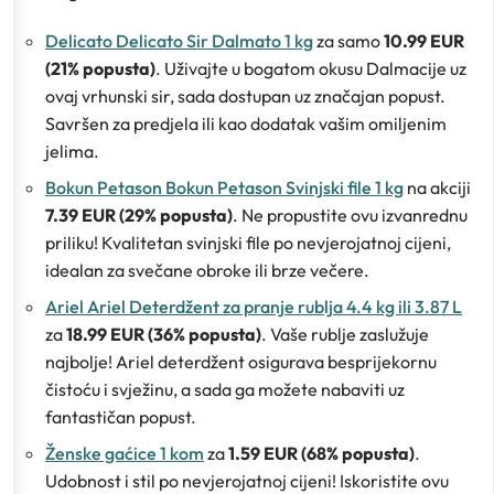
Delicato Delicato Sir Dalmato 1 kg
za samo
10.99 EUR
(21% popusta)
. Uživajte u bogatom okusu Dalmacije uz
ovaj vrhunski sir, sada dostupan uz značajan popust.
Savršen za predjela ili kao dodatak vašim omiljenim
jelima.
Bokun Petason Bokun Petason Svinjski file 1 kg
na akciji
7.39 EUR (29% popusta)
. Ne propustite ovu izvanrednu
priliku! Kvalitetan svinjski file po nevjerojatnoj cijeni,
idealan za svečane obroke ili brze večere.
Ariel Ariel Deterdžent za pranje rublja 4.4 kg ili 3.87 L
za
18.99 EUR (36% popusta)
. Vaše rublje zaslužuje
najbolje! Ariel deterdžent osigurava besprijekornu
čistoću i svježinu, a sada ga možete nabaviti uz
fantastičan popust.
Ženske gaćice 1 kom
za
1.59 EUR (68% popusta)
.
Udobnost i stil po nevjerojatnoj cijeni! Iskoristite ovu