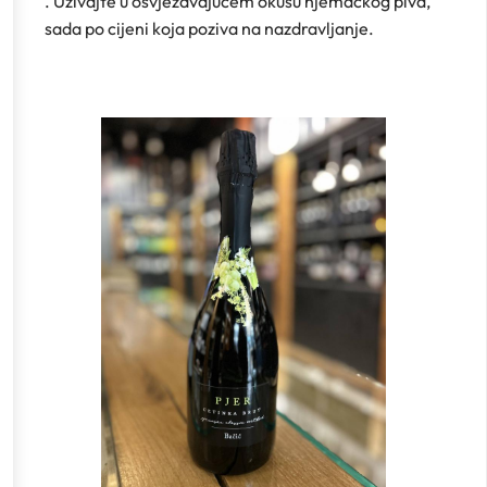
. Uživajte u osvježavajućem okusu njemačkog piva,
sada po cijeni koja poziva na nazdravljanje.