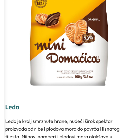
Ledo
Ledo je kralj smrznute hrane, nudeći širok spektar
proizvoda od ribe i plodova mora do povrća i lisnatog
tijesta. Njihovi gamberi i plodovi mora olakšavaju