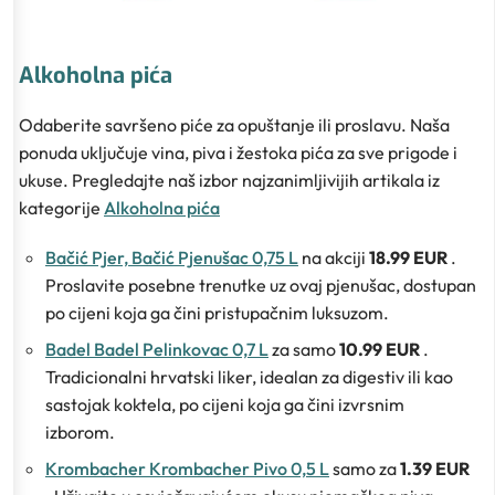
Alkoholna pića
Odaberite savršeno piće za opuštanje ili proslavu. Naša
ponuda uključuje vina, piva i žestoka pića za sve prigode i
ukuse. Pregledajte naš izbor najzanimljivijih artikala iz
kategorije
Alkoholna pića
Bačić Pjer, Bačić Pjenušac 0,75 L
na akciji
18.99 EUR
.
Proslavite posebne trenutke uz ovaj pjenušac, dostupan
po cijeni koja ga čini pristupačnim luksuzom.
Badel Badel Pelinkovac 0,7 L
za samo
10.99 EUR
.
Tradicionalni hrvatski liker, idealan za digestiv ili kao
sastojak koktela, po cijeni koja ga čini izvrsnim
izborom.
Krombacher Krombacher Pivo 0,5 L
samo za
1.39 EUR