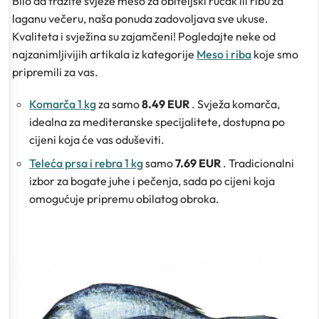
Bilo da tražite svježe meso za obiteljski ručak ili ribu za
laganu večeru, naša ponuda zadovoljava sve ukuse.
Kvaliteta i svježina su zajamčeni! Pogledajte neke od
najzanimljivijih artikala iz kategorije
Meso i riba
koje smo
pripremili za vas.
Komarča 1 kg
za samo
8.49 EUR
. Svježa komarča,
idealna za mediteranske specijalitete, dostupna po
cijeni koja će vas oduševiti.
Teleća prsa i rebra 1 kg
samo
7.69 EUR
. Tradicionalni
izbor za bogate juhe i pečenja, sada po cijeni koja
omogućuje pripremu obilatog obroka.