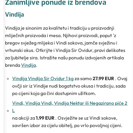
Zanimljive ponude iz brendova
Vindija
Vindija je sinonim za kvalitetu i tradiciju u proizvodnji
mliječnih proizvoda i mesa. Njihovi proizvodi, poput 'z
bregov svježeg mlijeka i Vindi sokova, jamče svježinu i
vrhunski okus. Otkrijte i Vindija Sir Ovidur, pravi delikates
za ljubitelje sira. Istražite našu ponudu izdvojenih artikala
brenda
Vindija
.
Vindija Vindija Sir Ovidur 1 kg
za samo
27.99 EUR
. Ovaj
ovčji sir iz Vindije nudi bogatstvo okusa i tradiciju, sada
po cijeni koja ga čini dostupnim užitkom.
Vindi, Vindija Vindi, Vindija Nektar ili Negazirano piće 2
L
na akciji za
1.99 EUR
. Osvježite se uz Vindi sokove,
savršen izbor za cijelu obitelj, po vrlo povoljnoj cijeni.