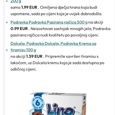
200 g
samo
1.99 EUR
. Omiljena dječja hrana koja budi
uspomene, sada po cijeni koja je uvijek dobrodošla.
Podravka Podravka Pasirana rajčica 500 g
na akciji
0.99 EUR
. Neizostavan sastojak mnogih jela, Podravka
pasirana rajčica nudi kvalitetu po povoljnoj cijeni.
Dolcela, Podravka Dolcela, Podravka Krema za
tiramisu 100 g
na akciji
1.59 EUR
. Pripremite savršen tiramisu s
lakoćom, uz Dolcela kremu koja je sada dostupna po
odličnoj cijeni.