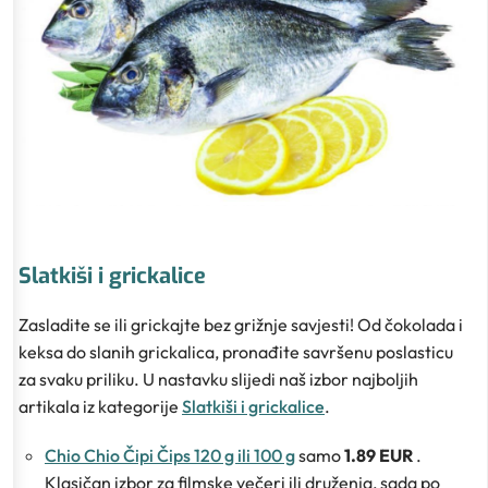
Slatkiši i grickalice
Zasladite se ili grickajte bez grižnje savjesti! Od čokolada i
keksa do slanih grickalica, pronađite savršenu poslasticu
za svaku priliku. U nastavku slijedi naš izbor najboljih
artikala iz kategorije
Slatkiši i grickalice
.
Chio Chio Čipi Čips 120 g ili 100 g
samo
1.89 EUR
.
Klasičan izbor za filmske večeri ili druženja, sada po