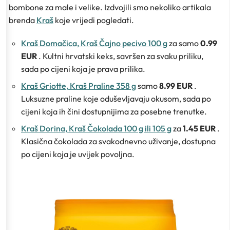
bombone za male i velike. Izdvojili smo nekoliko artikala
brenda
Kraš
koje vrijedi pogledati.
Kraš Domačica, Kraš Čajno pecivo 100 g
za samo
0.99
EUR
. Kultni hrvatski keks, savršen za svaku priliku,
sada po cijeni koja je prava prilika.
Kraš Griotte, Kraš Praline 358 g
samo
8.99 EUR
.
Luksuzne praline koje oduševljavaju okusom, sada po
cijeni koja ih čini dostupnijima za posebne trenutke.
Kraš Dorina, Kraš Čokolada 100 g ili 105 g
za
1.45 EUR
.
Klasična čokolada za svakodnevno uživanje, dostupna
po cijeni koja je uvijek povoljna.