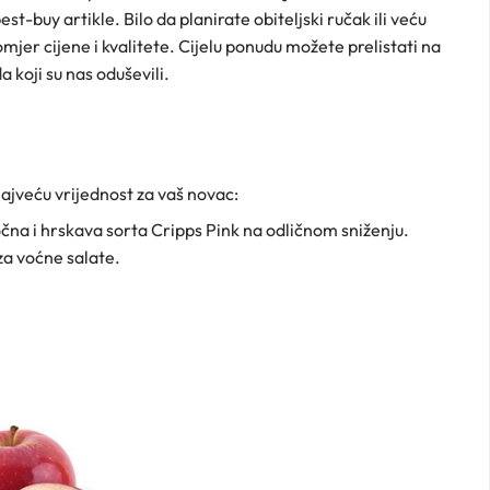
est-buy artikle. Bilo da planirate obiteljski ručak ili veću
omjer cijene i kvalitete. Cijelu ponudu možete prelistati na
 koji su nas oduševili.
 najveću vrijednost za vaš novac:
očna i hrskava sorta Cripps Pink na odličnom sniženju.
 za voćne salate.