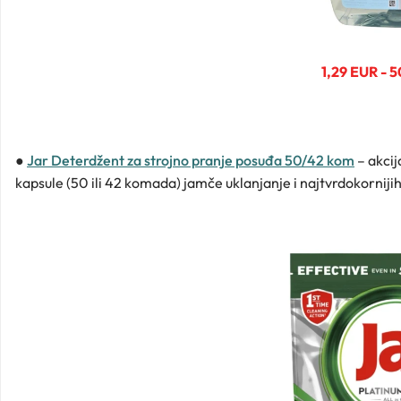
1,29 EUR - 
●
Jar Deterdžent za strojno pranje posuđa 50/42 kom
– akci
kapsule (50 ili 42 komada) jamče uklanjanje i najtvrdokornij