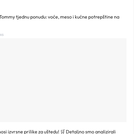
lju Tommy tjednu ponudu: voće, meso i kućne potrepštine na
AS
si izvrsne prilike za uštedu! 🛒 Detaljno smo analizirali