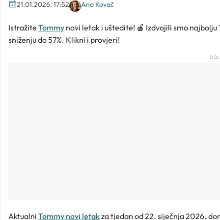
21.01.2026. 17:52
Ana Kovač
Istražite
Tommy
novi letak i uštedite! 🍎 Izdvojili smo najbo
sniženju do 57%. Klikni i provjeri!
OGL
Aktualni
Tommy novi letak
za tjedan od 22. siječnja 2026. dono