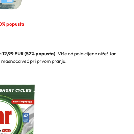
50% popusta
ja
12,99 EUR (52% popusta)
. Više od pola cijene niže! Jar
ih masnoća već pri prvom pranju.