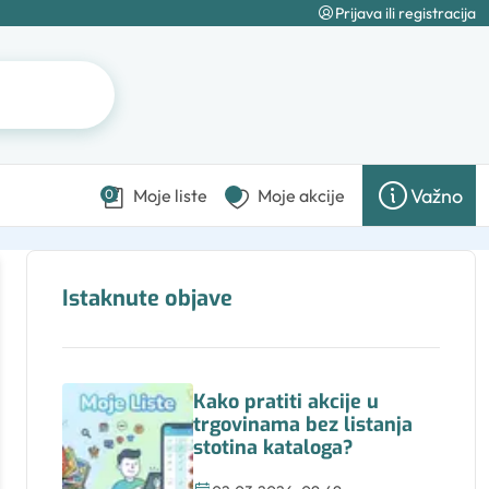
Prijava ili registracija
Važno
Moje liste
Moje akcije
0
Istaknute objave
Kako pratiti akcije u
trgovinama bez listanja
stotina kataloga?