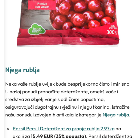
Njega rublja
Neka vaše rublje uvijek bude besprijekorno čisto i mirisno!
U našoj ponudi pronađite deterdžente, omekšivače i
sredstva za izbjeljivanje s odličnim popustima,
osiguravajući dugotrajnu svježinu i njegu tkanina. Istražite
našu ponudu izdvojenih artikala iz kategorije
Njega rublja
.
Persil Persil Deterdžent za pranje rublja 2,97kg
na
akciji za
15.49 EUR (35% popusta)
. Persil deterdžent za