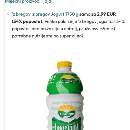
Mliječni proizvodi i jaja
'z bregov 'z bregov Jogurt 1750 g
samo za
2.99 EUR
(34% popusta)
. Veliko pakiranje 'z bregov jogurta s 34%
popusta! Idealan za cijelu obitelj, pruža osvježenje i
potrebne nutrijente po super cijeni.