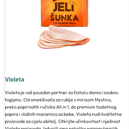
Violeta
Violeta je vaš pouzdan partner za čistoću doma i osobnu
higijenu. Od omekšivača za rublje s mirisom Mystica,
preko papirnatih ručnika All in 1, do premium toaletnog
papira i vlažnih maramica za bebe, Violeta nudi kvalitetne
proizvode za cijelu obitelj. Otkrijte učinkovitost i nježnost
Violeta proizvoda. Izdvojili smo nekoliko najpopularnijih