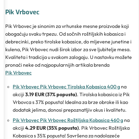
Pik Vrbovec
Pik Vrbovec je sinonim za vrhunske mesne proizvode koji
obogaćuju svaku trpezu. Od sočnih roštiljskih kobasica i
debrecinki, preko tirolske kobasice, do mljevene junetine i
kulena, Pik Vrbovec nudi širok izbor za sve ljubitelje mesa.
Kvaliteta i tradicija u svakom zalogaju. U nastavku možete
pronaći neke od najpopularnijih artikala brenda
Pik Vrbovec
Pik Vrbovec Pik Vrbovec Tirolska Kobasica 400 g
na
akciji
3.19 EUR (37% popusta)
. Tirolska kobasica iz Pik
Vrbovca s 37% popusta! Idealna za brze obroke ili kao
dodatak jelima, donosi prepoznatljiv okus i kvalitetu.
Pik Vrbovec Pik Vrbovec Roštiljska Kobasica 460 g
na
akciji
4.29 EUR (35% popusta)
. Pik Vrbovec Roštiljska
Kobasica s 35% popusta! Savršena za nadolazeće