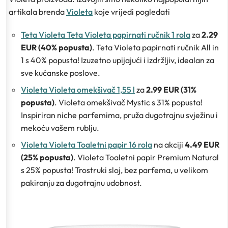
artikala brenda
Violeta
koje vrijedi pogledati
Teta Violeta Teta Violeta papirnati ručnik 1 rola
za
2.29
EUR (40% popusta)
. Teta Violeta papirnati ručnik All in
1 s 40% popusta! Izuzetno upijajući i izdržljiv, idealan za
sve kućanske poslove.
Violeta Violeta omekšivač 1,55 l
za
2.99 EUR (31%
popusta)
. Violeta omekšivač Mystic s 31% popusta!
Inspiriran niche parfemima, pruža dugotrajnu svježinu i
mekoću vašem rublju.
Violeta Violeta Toaletni papir 16 rola
na akciji
4.49 EUR
(25% popusta)
. Violeta Toaletni papir Premium Natural
s 25% popusta! Trostruki sloj, bez parfema, u velikom
pakiranju za dugotrajnu udobnost.