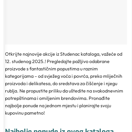
Otkrijte najnovije akcije iz Studenac kataloga, važeće od
12. studenog 2025.! Pregledajte pažljivo odabrane
proizvode s fantastičnim popustima u raznim
kategorijama – od svježeg voća i povrća, preko mliječnih
proizvoda i delikatesa, do sredstava za čišćenje i njegu
rublja. Ne propustite priliku da uštedite na svakodnevnim
potrepštinama i omiljenim brendovima. Pronađite
najbolje ponude na jednom mjestu i planirajte svoju
kupovinu pametno!
Najbolje ponude iz ovog kataloga