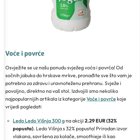
Voće i povrće
Osvježite se uz našu ponudu svježeg voća i povrća! Od
sočnih jabuka do hrskave mrkve, pronađite sve što vam je
potrebno za zdravu i uravnoteženu prehranu. Svježe i
povoljno, direktno na vaš stol. Izdvojili smo nekoliko
najpopularnijih artikala iz kategorije
Voće i povrće
koje
vrijedi pogledati
Ledo Ledo Višnja 300 g
na akciji
2.29 EUR (32%
popusta)
. Ledo Višnja s 32% popusta! Prirodan izvor
vlakana, savršena za kolače, smoothieje ili kao