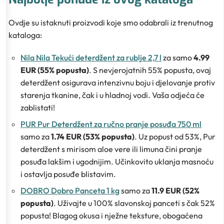
Ovdje su istaknuti proizvodi koje smo odabrali iz trenutnog
kataloga:
Nila Nila Tekući deterdžent za rublje 2,7 l
za samo
4.99
EUR (55% popusta)
. S nevjerojatnih 55% popusta, ovaj
deterdžent osigurava intenzivnu boju i djelovanje protiv
starenja tkanine, čak i u hladnoj vodi. Vaša odjeća će
zablistati!
PUR Pur Deterdžent za ručno pranje posuđa 750 ml
samo za
1.74 EUR (53% popusta)
. Uz popust od 53%, Pur
deterdžent s mirisom aloe vere ili limuna čini pranje
posuđa lakšim i ugodnijim. Učinkovito uklanja masnoću
i ostavlja posuđe blistavim.
DOBRO Dobro Panceta 1 kg
samo za
11.9 EUR (52%
popusta)
. Uživajte u 100% slavonskoj panceti s čak 52%
popusta! Blagog okusa i nježne teksture, obogaćena