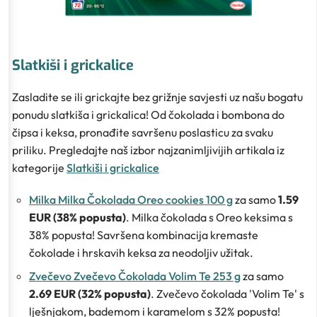
Slatkiši i grickalice
Zasladite se ili grickajte bez grižnje savjesti uz našu bogatu
ponudu slatkiša i grickalica! Od čokolada i bombona do
čipsa i keksa, pronađite savršenu poslasticu za svaku
priliku. Pregledajte naš izbor najzanimljivijih artikala iz
kategorije
Slatkiši i grickalice
Milka Milka Čokolada Oreo cookies 100 g
za samo
1.59
EUR (38% popusta)
. Milka čokolada s Oreo keksima s
38% popusta! Savršena kombinacija kremaste
čokolade i hrskavih keksa za neodoljiv užitak.
Zvečevo Zvečevo Čokolada Volim Te 253 g
za samo
2.69 EUR (32% popusta)
. Zvečevo čokolada 'Volim Te' s
lješnjakom, bademom i karamelom s 32% popusta!