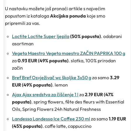
U nastavku možete još pronaći artikle s najvećim
popustom iz kataloga
Akcijska ponuda
koje smo
pripremili za vas.
Loctite Loctite Super ljepila
(50% popusta)
. odabrani
asortiman
Vegeta Maestro Vegeta maestro ZAČIN PAPRIKA 100 g
za
0.93 EUR (49% popusta)
. slatka, 100% prirodan
začin
Bref Bref Osvježivač wc školjke 3x50 g
za samo
3.29
EUR (49% popusta)
. lemon
Ajax Ajax sredstva za čišćenje 1 l
za
2.19 EUR (47%
popusta)
. spring flowers, fête des fleurs with Essential
Oils, Spring Flowers 24h Natural Freshness
Landessa Landessa Ice Coffee 230 ml
za samo
1.19 EUR
(45% popusta)
. caffe latte, cappuccino