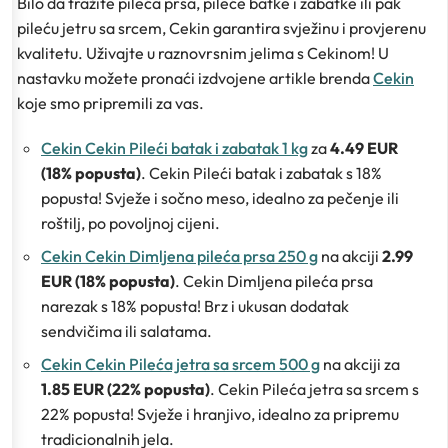
Bilo da tražite pileća prsa, pileće batke i zabatke ili pak
pileću jetru sa srcem, Cekin garantira svježinu i provjerenu
kvalitetu. Uživajte u raznovrsnim jelima s Cekinom! U
nastavku možete pronaći izdvojene artikle brenda
Cekin
koje smo pripremili za vas.
Cekin Cekin Pileći batak i zabatak 1 kg
za
4.49 EUR
(18% popusta)
. Cekin Pileći batak i zabatak s 18%
popusta! Svježe i sočno meso, idealno za pečenje ili
roštilj, po povoljnoj cijeni.
Cekin Cekin Dimljena pileća prsa 250 g
na akciji
2.99
EUR (18% popusta)
. Cekin Dimljena pileća prsa
narezak s 18% popusta! Brz i ukusan dodatak
sendvičima ili salatama.
Cekin Cekin Pileća jetra sa srcem 500 g
na akciji za
1.85 EUR (22% popusta)
. Cekin Pileća jetra sa srcem s
22% popusta! Svježe i hranjivo, idealno za pripremu
tradicionalnih jela.