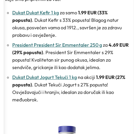
Dukat Dukat Kefir 1 kg
za samo
1.99 EUR (33%
popusta)
. Dukat Kefir s 33% popusta! Blagog natur
okusa, posvećen vama od 1912., savršen je za zdravu
probavu i osvježenje.
President President Sir Emmentaler 250 g
za
4.69 EUR
(29% popusta)
. President Sir Emmentaler s 29%
popusta! Kvalitetan sir punog okusa, idealan za
sendviče, grickanje ili kao dodatak jelima.
Dukat Dukat Jogurt Tekući 1 kg
na akciji
1.99 EUR (27%
popusta)
. Dukat Tekući Jogurt s 27% popusta!
Osvježavajući i hranjiv, idealan za doručak ili kao
međuobrok.