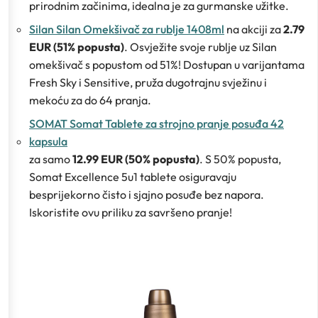
prirodnim začinima, idealna je za gurmanske užitke.
Silan Silan Omekšivač za rublje 1408ml
na akciji za
2.79
EUR (51% popusta)
. Osvježite svoje rublje uz Silan
omekšivač s popustom od 51%! Dostupan u varijantama
Fresh Sky i Sensitive, pruža dugotrajnu svježinu i
mekoću za do 64 pranja.
SOMAT Somat Tablete za strojno pranje posuđa 42
kapsula
za samo
12.99 EUR (50% popusta)
. S 50% popusta,
Somat Excellence 5u1 tablete osiguravaju
besprijekorno čisto i sjajno posuđe bez napora.
Iskoristite ovu priliku za savršeno pranje!