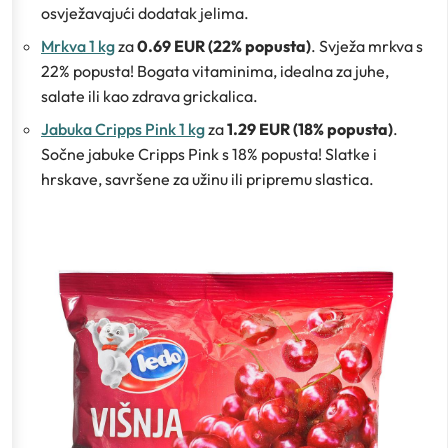
osvježavajući dodatak jelima.
Mrkva 1 kg
za
0.69 EUR (22% popusta)
. Svježa mrkva s
22% popusta! Bogata vitaminima, idealna za juhe,
salate ili kao zdrava grickalica.
Jabuka Cripps Pink 1 kg
za
1.29 EUR (18% popusta)
.
Sočne jabuke Cripps Pink s 18% popusta! Slatke i
hrskave, savršene za užinu ili pripremu slastica.