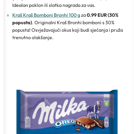
Idealan poklon ili slatka nagrada za vas.
Kraš Kraš Bomboni Bronhi 100 g
za
0.99 EUR (30%
popusta)
. Originalni Kraš Bronhi bomboni s 30%
popusta! Osvježavajući okus koji budi sjećanja i pruža
trenutno olakšanje.