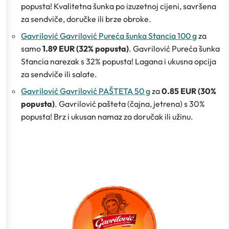
popusta! Kvalitetna šunka po izuzetnoj cijeni, savršena
za sendviče, doručke ili brze obroke.
Gavrilović Gavrilović Pureća šunka Stancia 100 g
za
samo
1.89 EUR (32% popusta)
. Gavrilović Pureća šunka
Stancia narezak s 32% popusta! Lagana i ukusna opcija
za sendviče ili salate.
Gavrilović Gavrilović PAŠTETA 50 g
za
0.85 EUR (30%
popusta)
. Gavrilović pašteta (čajna, jetrena) s 30%
popusta! Brz i ukusan namaz za doručak ili užinu.