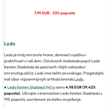
7.99 EUR - 33% popusta
Ledo
Ledo je kralj smrznute hrane, donoseći svježinu i
praktičnost u vaš dom. Od ukusnih sladoleda poput Ledo
Kesten Sladoleda do paniranih ribljih odrezaka i
smrznutog oslića, Ledo ima nešto za svakoga. Pregledajte
naš izbor najzanimljivijih artikala brenda
Ledo
.
●
Ledo Kesten Sladoled 140 g
samo
4.98 EUR (19.42%
popusta)
. Uživajte u kremastom Ledo Kesten Sladoledu s
19% popusta, savršenom za slatko osvježenje.