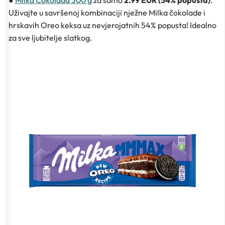
●
Milka Čokolada 300 g
za samo
2.99 EUR (54% popusta)
.
Uživajte u savršenoj kombinaciji nježne Milka čokolade i
hrskavih Oreo keksa uz nevjerojatnih 54% popusta! Idealno
za sve ljubitelje slatkog.