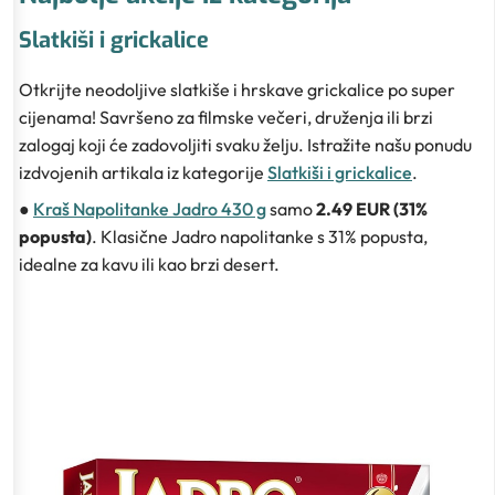
Slatkiši i grickalice
Otkrijte neodoljive slatkiše i hrskave grickalice po super
cijenama! Savršeno za filmske večeri, druženja ili brzi
zalogaj koji će zadovoljiti svaku želju. Istražite našu ponudu
izdvojenih artikala iz kategorije
Slatkiši i grickalice
.
●
Kraš Napolitanke Jadro 430 g
samo
2.49 EUR (31%
popusta)
. Klasične Jadro napolitanke s 31% popusta,
idealne za kavu ili kao brzi desert.