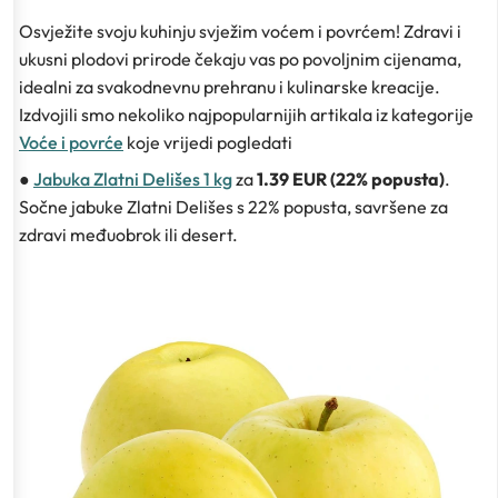
Osvježite svoju kuhinju svježim voćem i povrćem! Zdravi i
ukusni plodovi prirode čekaju vas po povoljnim cijenama,
idealni za svakodnevnu prehranu i kulinarske kreacije.
Izdvojili smo nekoliko najpopularnijih artikala iz kategorije
Voće i povrće
koje vrijedi pogledati
●
Jabuka Zlatni Delišes 1 kg
za
1.39 EUR (22% popusta)
.
Sočne jabuke Zlatni Delišes s 22% popusta, savršene za
zdravi međuobrok ili desert.