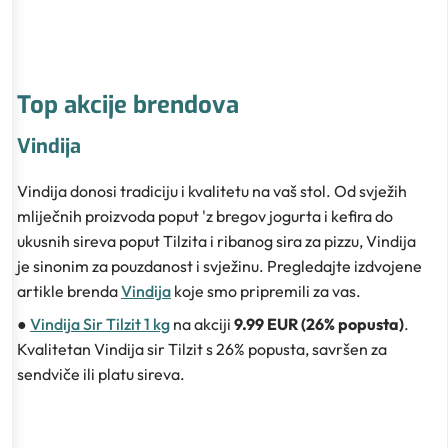
Top akcije brendova
Vindija
Vindija donosi tradiciju i kvalitetu na vaš stol. Od svježih
mliječnih proizvoda poput 'z bregov jogurta i kefira do
ukusnih sireva poput Tilzita i ribanog sira za pizzu, Vindija
je sinonim za pouzdanost i svježinu. Pregledajte izdvojene
artikle brenda
Vindija
koje smo pripremili za vas.
●
Vindija Sir Tilzit 1 kg
na akciji
9.99 EUR (26% popusta)
.
Kvalitetan Vindija sir Tilzit s 26% popusta, savršen za
sendviče ili platu sireva.