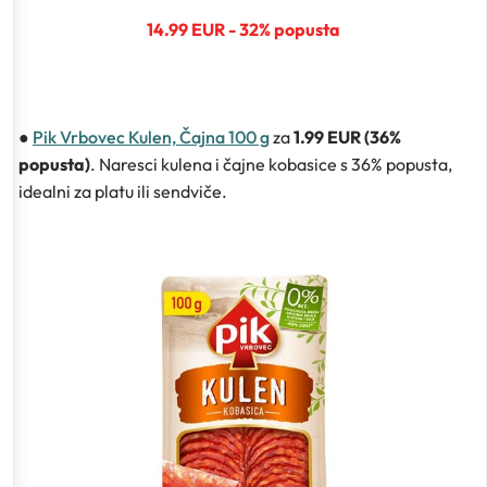
14.99 EUR - 32% popusta
●
Pik Vrbovec Kulen, Čajna 100 g
za
1.99 EUR (36%
popusta)
. Naresci kulena i čajne kobasice s 36% popusta,
idealni za platu ili sendviče.