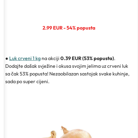
2.99 EUR - 54% popusta
●
Luk crveni 1 kg
na akciji
0.39 EUR (53% popusta)
.
Dodajte dašak svježine i okusa svojim jelima uz crveni luk
sa čak 53% popusta! Nezaobilazan sastojak svake kuhinje,
sada po super cijeni.