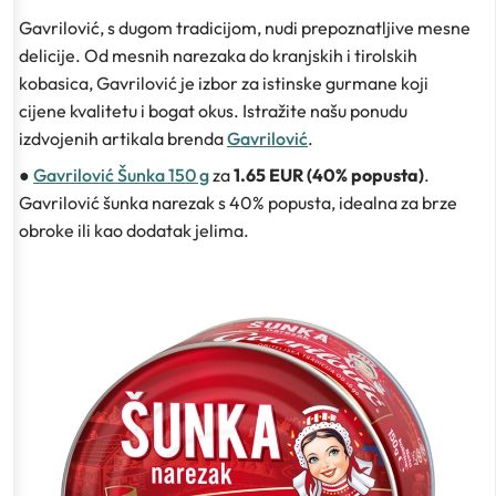
Gavrilović, s dugom tradicijom, nudi prepoznatljive mesne
delicije. Od mesnih narezaka do kranjskih i tirolskih
kobasica, Gavrilović je izbor za istinske gurmane koji
cijene kvalitetu i bogat okus. Istražite našu ponudu
izdvojenih artikala brenda
Gavrilović
.
●
Gavrilović Šunka 150 g
za
1.65 EUR (40% popusta)
.
Gavrilović šunka narezak s 40% popusta, idealna za brze
obroke ili kao dodatak jelima.