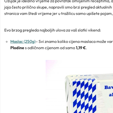
Ožujak je idealno vrijeme za povratak omiljenim receptima, a
jaja često prilično skupe, napravili smo brzi pregled aktualnih
stranica vam štedi vrijeme jer u tražilicu samo upišete pojam
Evo brzog pregleda najboljih ulova za vaš slatki vikend:
Maslac (250g)
– Svi znamo koliko cijena maslaca može vari
Plodine
s odličnom cijenom od samo
1,19 €
.