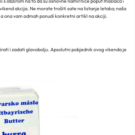
li s obzirom na to da su osnovne namirnice poput maslaca i
 vikend akcija. Ne morate trošiti sate na listanje letaka; naša
, a ona vam odmah ponudi konkretni artikl na akciji.
rati i zadati glavobolju. Apsolutni pobjednik ovog vikenda je