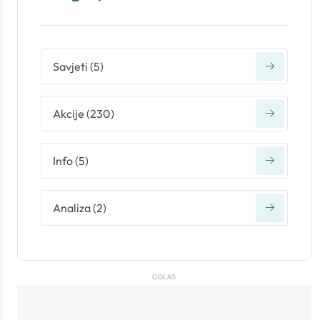
Savjeti
(
5
)
Akcije
(
230
)
Info
(
5
)
Analiza
(
2
)
OGLAS