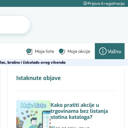
Prijava ili registracija
Važno
Moje liste
Moje akcije
0
slac, brašno i čokoladu ovog vikenda
Istaknute objave
Kako pratiti akcije u
trgovinama bez listanja
stotina kataloga?