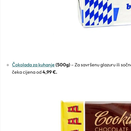
Čokolada za kuhanje
(500g)
– Za savršenu glazuru ili sočn
čeka cijena od
4,99 €.