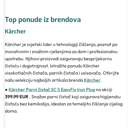
Top ponude iz brendova
Kärcher
Kärcher je svjetski lider u tehnologiji čišćenja, poznat po
inovativnim i snažnim rješenjima za dom i profesionalnu
upotrebu. Njihovi proizvodi osiguravaju besprijekornu
čistoću i dugotrajnost. Istražite ponudu Kärcher
visokotlačnih čistača, parnih čistača i usisavača. Otkrijte
našu selekciju najboljih artikala brenda
Kärcher
.
●
Kärcher Parni čistač SC 5 EasyFix Iron Plug
na akciji
399.99 EUR
. Snažan parni čistač koji osigurava higijensku
čistoću bez kemikalija, idealan za temeljito čišćenje cijelog
doma.