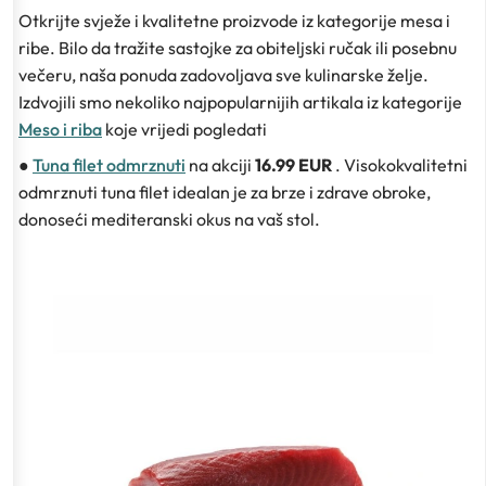
Otkrijte svježe i kvalitetne proizvode iz kategorije mesa i
ribe. Bilo da tražite sastojke za obiteljski ručak ili posebnu
večeru, naša ponuda zadovoljava sve kulinarske želje.
Izdvojili smo nekoliko najpopularnijih artikala iz kategorije
Meso i riba
koje vrijedi pogledati
●
Tuna filet odmrznuti
na akciji
16.99 EUR
. Visokokvalitetni
odmrznuti tuna filet idealan je za brze i zdrave obroke,
donoseći mediteranski okus na vaš stol.