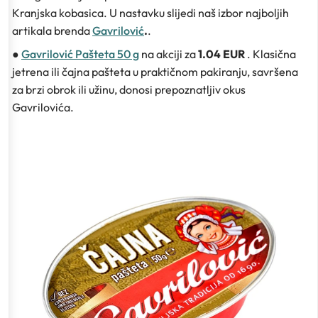
Kranjska kobasica. U nastavku slijedi naš izbor najboljih
artikala brenda
Gavrilović
.
.
●
Gavrilović Pašteta 50 g
na akciji za
1.04 EUR
. Klasična
jetrena ili čajna pašteta u praktičnom pakiranju, savršena
za brzi obrok ili užinu, donosi prepoznatljiv okus
Gavrilovića.