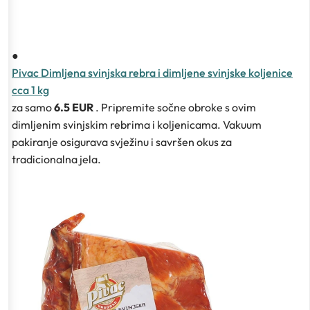
●
Pivac Dimljena svinjska rebra i dimljene svinjske koljenice
cca 1 kg
za samo
6.5 EUR
. Pripremite sočne obroke s ovim
dimljenim svinjskim rebrima i koljenicama. Vakuum
pakiranje osigurava svježinu i savršen okus za
tradicionalna jela.