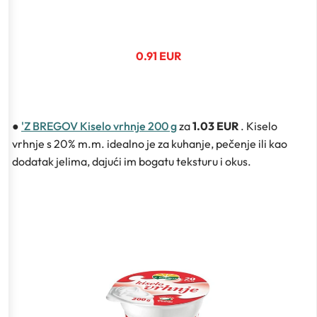
0.91 EUR
●
'Z BREGOV Kiselo vrhnje 200 g
za
1.03 EUR
. Kiselo
vrhnje s 20% m.m. idealno je za kuhanje, pečenje ili kao
dodatak jelima, dajući im bogatu teksturu i okus.