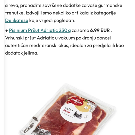
sireva, pronađite savršene dodatke za vaše gurmanske
trenutke. Izdvojili smo nekoliko artikala iz kategorije
Delikatesa
koje vrijedi pogledati.
●
Pisinium Pršut Adriatic 230 g
za samo
6.99 EUR
.
Vrhunski pršut Adriatic u vakuum pakiranju donosi
autentičan mediteranski okus, idealan za predjela ili kao
dodatak jelima.