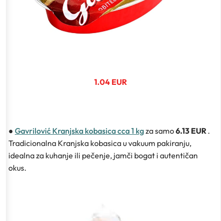
1.04 EUR
●
Gavrilović Kranjska kobasica cca 1 kg
za samo
6.13 EUR
.
Tradicionalna Kranjska kobasica u vakuum pakiranju,
idealna za kuhanje ili pečenje, jamči bogat i autentičan
okus.