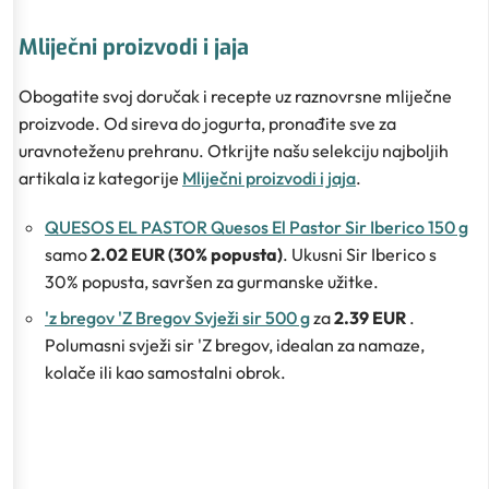
Mliječni proizvodi i jaja
Obogatite svoj doručak i recepte uz raznovrsne mliječne
proizvode. Od sireva do jogurta, pronađite sve za
uravnoteženu prehranu. Otkrijte našu selekciju najboljih
artikala iz kategorije
Mliječni proizvodi i jaja
.
QUESOS EL PASTOR Quesos El Pastor Sir Iberico 150 g
samo
2.02 EUR (30% popusta)
. Ukusni Sir Iberico s
30% popusta, savršen za gurmanske užitke.
'z bregov 'Z Bregov Svježi sir 500 g
za
2.39 EUR
.
Polumasni svježi sir 'Z bregov, idealan za namaze,
kolače ili kao samostalni obrok.