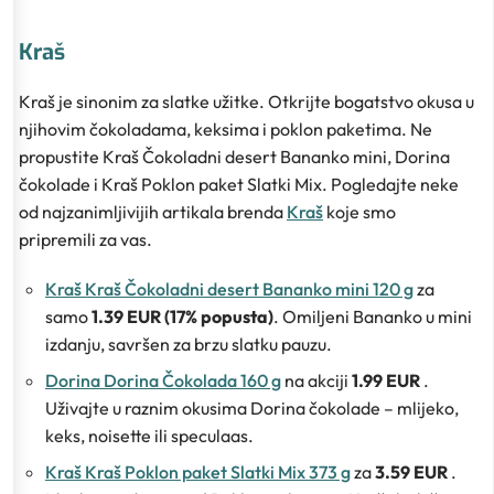
Kraš
Kraš je sinonim za slatke užitke. Otkrijte bogatstvo okusa u
njihovim čokoladama, keksima i poklon paketima. Ne
propustite Kraš Čokoladni desert Bananko mini, Dorina
čokolade i Kraš Poklon paket Slatki Mix. Pogledajte neke
od najzanimljivijih artikala brenda
Kraš
koje smo
pripremili za vas.
Kraš Kraš Čokoladni desert Bananko mini 120 g
za
samo
1.39 EUR (17% popusta)
. Omiljeni Bananko u mini
izdanju, savršen za brzu slatku pauzu.
Dorina Dorina Čokolada 160 g
na akciji
1.99 EUR
.
Uživajte u raznim okusima Dorina čokolade – mlijeko,
keks, noisette ili speculaas.
Kraš Kraš Poklon paket Slatki Mix 373 g
za
3.59 EUR
.