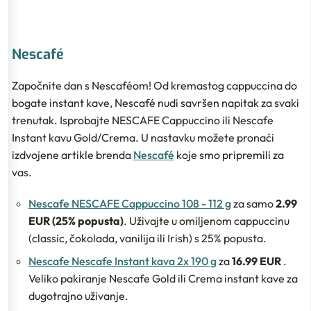
Nescafé
Započnite dan s Nescaféom! Od kremastog cappuccina do
bogate instant kave, Nescafé nudi savršen napitak za svaki
trenutak. Isprobajte NESCAFE Cappuccino ili Nescafe
Instant kavu Gold/Crema. U nastavku možete pronaći
izdvojene artikle brenda
Nescafé
koje smo pripremili za
vas.
Nescafe NESCAFE Cappuccino 108 - 112 g
za samo
2.99
EUR (25% popusta)
. Uživajte u omiljenom cappuccinu
(classic, čokolada, vanilija ili Irish) s 25% popusta.
Nescafe Nescafe Instant kava 2x 190 g
za
16.99 EUR
.
Veliko pakiranje Nescafe Gold ili Crema instant kave za
dugotrajno uživanje.