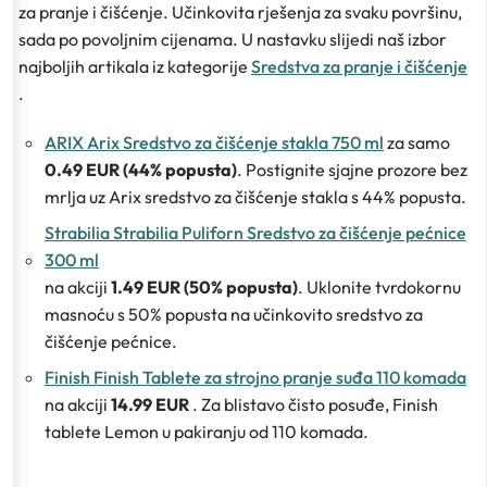
za pranje i čišćenje. Učinkovita rješenja za svaku površinu,
sada po povoljnim cijenama. U nastavku slijedi naš izbor
najboljih artikala iz kategorije
Sredstva za pranje i čišćenje
.
ARIX Arix Sredstvo za čišćenje stakla 750 ml
za samo
0.49 EUR (44% popusta)
. Postignite sjajne prozore bez
mrlja uz Arix sredstvo za čišćenje stakla s 44% popusta.
Strabilia Strabilia Puliforn Sredstvo za čišćenje pećnice
300 ml
na akciji
1.49 EUR (50% popusta)
. Uklonite tvrdokornu
masnoću s 50% popusta na učinkovito sredstvo za
čišćenje pećnice.
Finish Finish Tablete za strojno pranje suđa 110 komada
na akciji
14.99 EUR
. Za blistavo čisto posuđe, Finish
tablete Lemon u pakiranju od 110 komada.