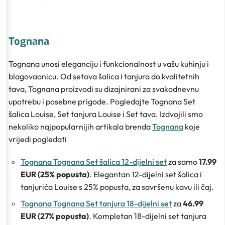
Tognana
Tognana unosi eleganciju i funkcionalnost u vašu kuhinju i
blagovaonicu. Od setova šalica i tanjura do kvalitetnih
tava, Tognana proizvodi su dizajnirani za svakodnevnu
upotrebu i posebne prigode. Pogledajte Tognana Set
šalica Louise, Set tanjura Louise i Set tava. Izdvojili smo
nekoliko najpopularnijih artikala brenda
Tognana
koje
vrijedi pogledati
Tognana Tognana Set šalica 12-dijelni set
za samo
17.99
EUR (25% popusta)
. Elegantan 12-dijelni set šalica i
tanjurića Louise s 25% popusta, za savršenu kavu ili čaj.
Tognana Tognana Set tanjura 18-dijelni set
za
46.99
EUR (27% popusta)
. Kompletan 18-dijelni set tanjura