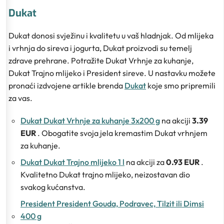
Dukat
Dukat donosi svježinu i kvalitetu u vaš hladnjak. Od mlijeka
i vrhnja do sireva i jogurta, Dukat proizvodi su temelj
zdrave prehrane. Potražite Dukat Vrhnje za kuhanje,
Dukat Trajno mlijeko i President sireve. U nastavku možete
pronaći izdvojene artikle brenda
Dukat
koje smo pripremili
za vas.
Dukat Dukat Vrhnje za kuhanje 3x200 g
na akciji
3.39
EUR
. Obogatite svoja jela kremastim Dukat vrhnjem
za kuhanje.
Dukat Dukat Trajno mlijeko 1 l
na akciji za
0.93 EUR
.
Kvalitetno Dukat trajno mlijeko, neizostavan dio
svakog kućanstva.
President President Gouda, Podravec, Tilzit ili Dimsi
400 g