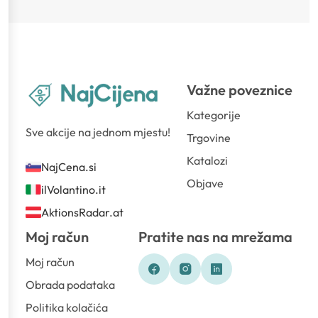
Važne poveznice
Kategorije
Sve akcije na jednom mjestu!
Trgovine
Katalozi
NajCena.si
Objave
ilVolantino.it
AktionsRadar.at
Moj račun
Pratite nas na mrežama
Moj račun
Obrada podataka
Politika kolačića