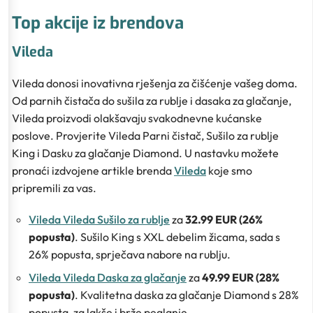
Top akcije iz brendova
Vileda
Vileda donosi inovativna rješenja za čišćenje vašeg doma.
Od parnih čistača do sušila za rublje i dasaka za glačanje,
Vileda proizvodi olakšavaju svakodnevne kućanske
poslove. Provjerite Vileda Parni čistač, Sušilo za rublje
King i Dasku za glačanje Diamond. U nastavku možete
pronaći izdvojene artikle brenda
Vileda
koje smo
pripremili za vas.
Vileda Vileda Sušilo za rublje
za
32.99 EUR (26%
popusta)
. Sušilo King s XXL debelim žicama, sada s
26% popusta, sprječava nabore na rublju.
Vileda Vileda Daska za glačanje
za
49.99 EUR (28%
popusta)
. Kvalitetna daska za glačanje Diamond s 28%
popusta, za lakše i brže peglanje.