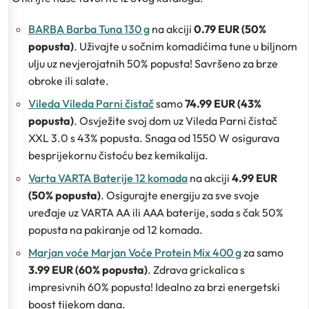
BARBA Barba Tuna 130 g
na akciji
0.79 EUR (50%
popusta)
. Uživajte u sočnim komadićima tune u biljnom
ulju uz nevjerojatnih 50% popusta! Savršeno za brze
obroke ili salate.
Vileda Vileda Parni čistač
samo
74.99 EUR (43%
popusta)
. Osvježite svoj dom uz Vileda Parni čistač
XXL 3.0 s 43% popusta. Snaga od 1550 W osigurava
besprijekornu čistoću bez kemikalija.
Varta VARTA Baterije 12 komada
na akciji
4.99 EUR
(50% popusta)
. Osigurajte energiju za sve svoje
uređaje uz VARTA AA ili AAA baterije, sada s čak 50%
popusta na pakiranje od 12 komada.
Marjan voće Marjan Voće Protein Mix 400 g
za samo
3.99 EUR (60% popusta)
. Zdrava grickalica s
impresivnih 60% popusta! Idealno za brzi energetski
boost tijekom dana.