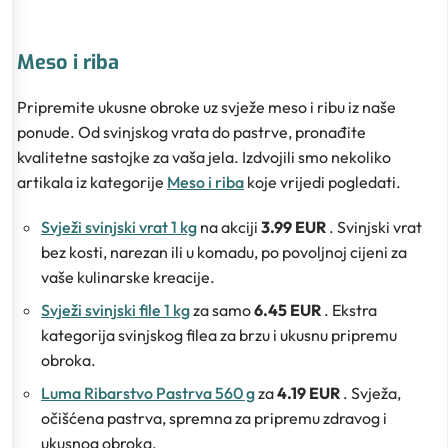
Meso i riba
Pripremite ukusne obroke uz svježe meso i ribu iz naše
ponude. Od svinjskog vrata do pastrve, pronađite
kvalitetne sastojke za vaša jela. Izdvojili smo nekoliko
artikala iz kategorije
Meso i riba
koje vrijedi pogledati.
Svježi svinjski vrat 1 kg
na akciji
3.99 EUR
. Svinjski vrat
bez kosti, narezan ili u komadu, po povoljnoj cijeni za
vaše kulinarske kreacije.
Svježi svinjski file 1 kg
za samo
6.45 EUR
. Ekstra
kategorija svinjskog filea za brzu i ukusnu pripremu
obroka.
Luma Ribarstvo Pastrva 560 g
za
4.19 EUR
. Svježa,
očišćena pastrva, spremna za pripremu zdravog i
ukusnog obroka.