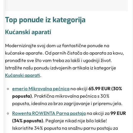
Top ponude iz kategorija
Kućanski aparati
Modernizirajte svoj dom uz fantastične ponude na
kućanske aparate. Od parnih čistača do aparata za kavu,
pronađite sve što vam treba za lakši i ugodniji život.
Istražite našu ponudu izdvojenih artikala iz kategorije
Kućanski aparati
.
emerio Mikrovalna pećnica
na akciji
65.99 EUR (30%
popusta)
. Praktična mikrovalna pećnica s 30%
popusta, idealna za brzo zagrijavanje i pripremu jela.
Rowenta ROWENTA Parna postaja
na akciji za
99 EUR
(34% popusta)
. Peglanje nikad nije bilo lakše!
Iskoristite 34% popusta na snažnu parnu postaju za