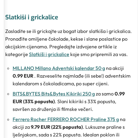
Slatkiši i grickalice
Zasladite se ili grickajte uz bogat izbor slatkiša i grickalica.
Pronađite omiljene čokolade, kekse i slane poslastice po
akcijskim cijenama. Pregledajte izdvojene artikle iz
kategorije
Slatkiši i grickalice
koje smo pripremili za vas.
MILLANO Millano Adventski kalendar 50 g
na akciji
0.99 EUR
. Razveselite najmlađe (ili sebe!) adventskim
kalendarom s čokoladicama, po super cijeni.
BITS&BYTES Bits&Bytes Kikiriki 250 g
za samo
0.99
EUR (33% popusta)
. Slani kikiriki s 33% popusta,
savršen za druženja ili filmske večeri.
Ferrero Rocher FERRERO ROCHER Praline 375 g
na
akciji za
9.79 EUR (22% popusta)
. Luksuzne praline s
lješnjakom, sada s 22% popusta. Idealan poklon ili