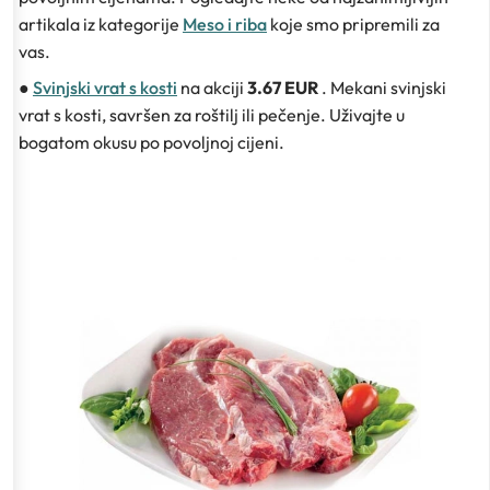
artikala iz kategorije
Meso i riba
koje smo pripremili za
vas.
●
Svinjski vrat s kosti
na akciji
3.67 EUR
. Mekani svinjski
vrat s kosti, savršen za roštilj ili pečenje. Uživajte u
bogatom okusu po povoljnoj cijeni.