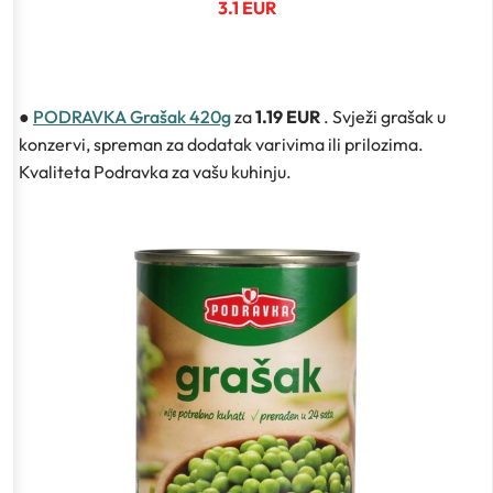
3.1 EUR
●
PODRAVKA Grašak 420g
za
1.19 EUR
. Svježi grašak u
konzervi, spreman za dodatak varivima ili prilozima.
Kvaliteta Podravka za vašu kuhinju.