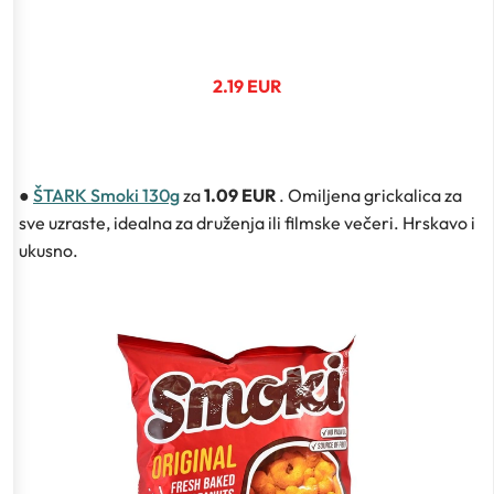
2.19 EUR
●
ŠTARK Smoki 130g
za
1.09 EUR
. Omiljena grickalica za
sve uzraste, idealna za druženja ili filmske večeri. Hrskavo i
ukusno.