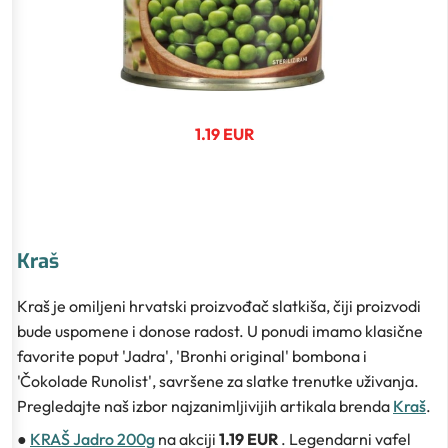
1.19 EUR
Kraš
Kraš je omiljeni hrvatski proizvođač slatkiša, čiji proizvodi
bude uspomene i donose radost. U ponudi imamo klasične
favorite poput 'Jadra', 'Bronhi original' bombona i
'Čokolade Runolist', savršene za slatke trenutke uživanja.
Pregledajte naš izbor najzanimljivijih artikala brenda
Kraš
.
●
KRAŠ Jadro 200g
na akciji
1.19 EUR
. Legendarni vafel