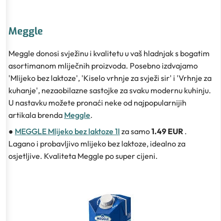
Meggle
Meggle donosi svježinu i kvalitetu u vaš hladnjak s bogatim
asortimanom mliječnih proizvoda. Posebno izdvajamo
'Mlijeko bez laktoze', 'Kiselo vrhnje za svježi sir' i 'Vrhnje za
kuhanje', nezaobilazne sastojke za svaku modernu kuhinju.
U nastavku možete pronaći neke od najpopularnijih
artikala brenda
Meggle
.
●
MEGGLE Mlijeko bez laktoze 1l
za samo
1.49 EUR
.
Lagano i probavljivo mlijeko bez laktoze, idealno za
osjetljive. Kvaliteta Meggle po super cijeni.