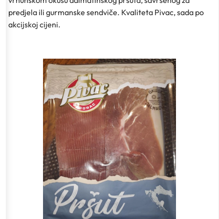
vrhunskom okusu dalmatinskog pršuta, savršenog za
predjela ili gurmanske sendviče. Kvaliteta Pivac, sada po
akcijskoj cijeni.