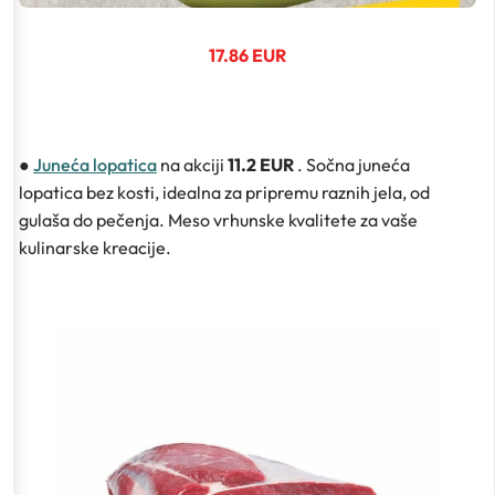
17.86 EUR
●
Juneća lopatica
na akciji
11.2 EUR
. Sočna juneća
lopatica bez kosti, idealna za pripremu raznih jela, od
gulaša do pečenja. Meso vrhunske kvalitete za vaše
kulinarske kreacije.