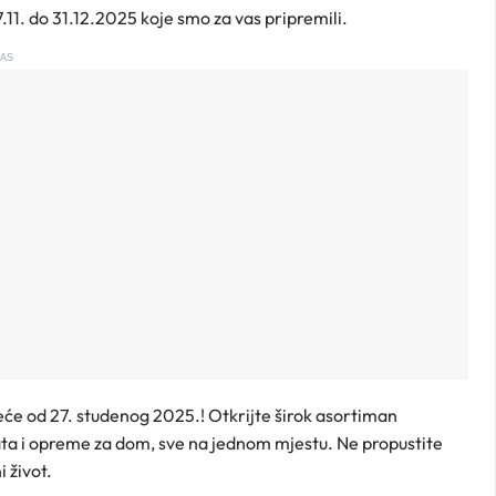
.11. do 31.12.2025 koje smo za vas pripremili.
AS
eće od 27. studenog 2025.! Otkrijte širok asortiman
ata i opreme za dom, sve na jednom mjestu. Ne propustite
 život.