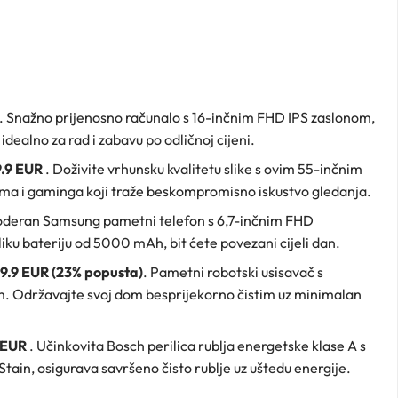
. Snažno prijenosno računalo s 16-inčnim FHD IPS zaslonom,
ealno za rad i zabavu po odličnoj cijeni.
9.9 EUR
. Doživite vrhunsku kvalitetu slike s ovim 55-inčnim
ilma i gaminga koji traže beskompromisno iskustvo gledanja.
oderan Samsung pametni telefon s 6,7-inčnim FHD
ku bateriju od 5000 mAh, bit ćete povezani cijeli dan.
9.9 EUR (23% popusta)
. Pametni robotski usisavač s
. Održavajte svoj dom besprijekorno čistim uz minimalan
 EUR
. Učinkovita Bosch perilica rublja energetske klase A s
tain, osigurava savršeno čisto rublje uz uštedu energije.