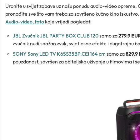
Uronite u svijet zabave uz našu ponudu audio-video opreme. 
pronađite sve što vam treba za savršeno kućno kino iskustvo. I
Audio-video, foto
koje vrijedi pogledati
JBL Zvučnik JBL PARTY BOX CLUB 120
samo za
279.9 EU
zvučnik nudi snažan zvuk, svjetlosne efekte i dugotrajnu ba
SONY Sony LED TV K65S35BP.CEI 164 cm
samo za
829.9
pouzdanost, savršen za obiteljsko uživanje u filmovima i s