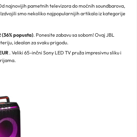
Od najnovijih pametnih televizora do moćnih soundbarova,
zdvojili smo nekoliko najpopularnijih artikala iz kategorije
R (36% popusta)
. Ponesite zabavu sa sobom! Ovaj JBL
teriju, idealan za svaku prigodu.
 EUR
. Veliki 65-inčni Sony LED TV pruža impresivnu sliku i
erijama.