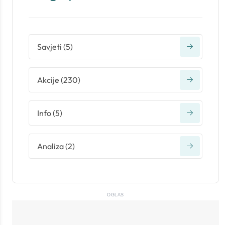
Savjeti
(
5
)
Akcije
(
230
)
Info
(
5
)
Analiza
(
2
)
OGLAS