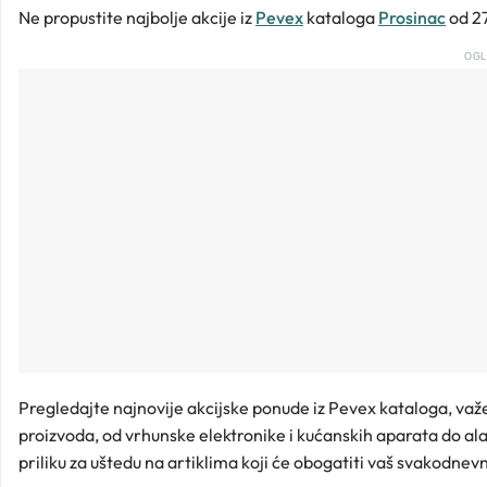
Ne propustite najbolje akcije iz
Pevex
kataloga
Prosinac
od 27
OGL
Pregledajte najnovije akcijske ponude iz Pevex kataloga, važ
proizvoda, od vrhunske elektronike i kućanskih aparata do al
priliku za uštedu na artiklima koji će obogatiti vaš svakodnevni