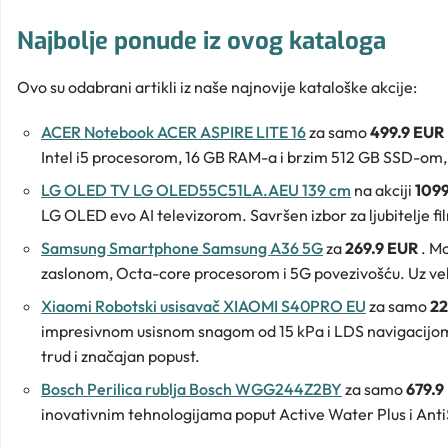
Najbolje ponude iz ovog kataloga
Ovo su odabrani artikli iz naše najnovije kataloške akcije:
ACER Notebook ACER ASPIRE LITE 16
za samo
499.9 EUR
Intel i5 procesorom, 16 GB RAM-a i brzim 512 GB SSD-om, id
LG OLED TV LG OLED55C51LA.AEU 139 cm
na akciji
109
LG OLED evo AI televizorom. Savršen izbor za ljubitelje f
Samsung Smartphone Samsung A36 5G
za
269.9 EUR
. M
zaslonom, Octa-core procesorom i 5G povezivošću. Uz veli
Xiaomi Robotski usisavač XIAOMI S40PRO EU
za samo
22
impresivnom usisnom snagom od 15 kPa i LDS navigacijom
trud i značajan popust.
Bosch Perilica rublja Bosch WGG244Z2BY
za samo
679.9
inovativnim tehnologijama poput Active Water Plus i AntiS