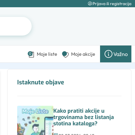
Prijava ili registracija
Važno
Moje liste
Moje akcije
0
Istaknute objave
Kako pratiti akcije u
trgovinama bez listanja
stotina kataloga?