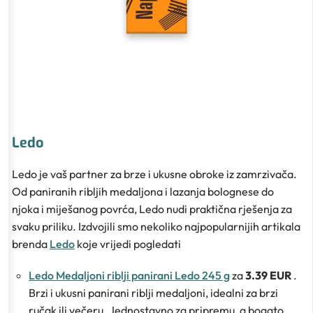
Ledo
Ledo je vaš partner za brze i ukusne obroke iz zamrzivača.
Od paniranih ribljih medaljona i lazanja bolognese do
njoka i miješanog povrća, Ledo nudi praktična rješenja za
svaku priliku. Izdvojili smo nekoliko najpopularnijih artikala
brenda
Ledo
koje vrijedi pogledati
Ledo Medaljoni riblji panirani Ledo 245 g
za
3.39 EUR
.
Brzi i ukusni panirani riblji medaljoni, idealni za brzi
ručak ili večeru. Jednostavno za pripremu, a bogato