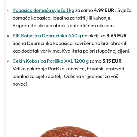
Kobasica domaća svježa 1 kg
za samo
4.99 EUR
. Svježa
domaća kobasica, idealna za roštilj ili kuhanje.
Pripremite ukusan obrok s autentičnim okusom.
PIK Kobasica Debrecinka 440 g
na akciji za
3.65 EUR
.
Sočna Debrecinka kobasica, savršena za brzi obrok ili
kao dodatak varivima. Kvaliteta po pristupačnoj cijeni.
Cekin Kobasica Pariška XXL 1200 g
samo
3.15 EUR
.
Veliko pakiranje Pariške kobasice, hrvatski proizvod,
idealno za cijelu obitelj. Odlična vrijednost za vaš
novac!