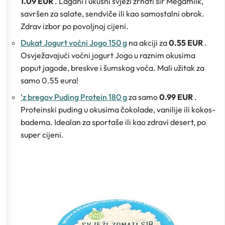
1.09 EUR
. Lagani i ukusni svježi zrnati sir Megamilk,
savršen za salate, sendviče ili kao samostalni obrok.
Zdrav izbor po povoljnoj cijeni.
Dukat Jogurt voćni Jogo 150 g
na akciji za
0.55 EUR
.
Osvježavajući voćni jogurt Jogo u raznim okusima
poput jagode, breskve i šumskog voća. Mali užitak za
samo 0.55 eura!
'z bregov Puding Protein 180 g
za samo
0.99 EUR
.
Proteinski puding u okusima čokolade, vanilije ili kokos-
badema. Idealan za sportaše ili kao zdravi desert, po
super cijeni.