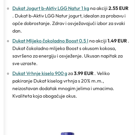
Dukat Jogurt b-Aktiv LGG Natur 1 kg
na akciji
2.55 EUR
. Dukat b-Aktiv LGG Natur jogurt, idealan za probavu i
opće dobrostanje. Zdrav i osvježavajući izbor za svaki
dan.
Dukat Mlijeko čokoladno Boost 0.5 l
na akciji
1.49 EUR
.
Dukat čokoladno mlijeko Boost s okusom kokosa,
savršeno za energiju i osvježenje. Ukusan napitak za
sve uzraste.
Dukat Vrhnje kiselo 900 g
za
3.99 EUR
. Veliko
pakiranje Dukat kiselog vrhnja s 20% m.m.,
neizostavan dodatak mnogim jelima i umacima.
Kvaliteta koja obogaćuje okus.