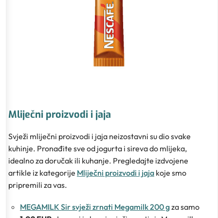
Mliječni proizvodi i jaja
Svježi mliječni proizvodi i jaja neizostavni su dio svake
kuhinje. Pronađite sve od jogurta i sireva do mlijeka,
idealno za doručak ili kuhanje. Pregledajte izdvojene
artikle iz kategorije
Mliječni proizvodi i jaja
koje smo
pripremili za vas.
MEGAMILK Sir svježi zrnati Megamilk 200 g
za samo