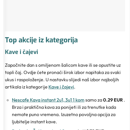
Top akcije iz kategorija
Kave i čajevi
Započnite dan s omiljenom šalicom kave ili se opustite uz
topli čaj. Ovdje ćete pronaći širok izbor napitaka za svaki
ukus i raspoloženje. U nastavku slijedi naš izbor najboljih
artikala iz kategorije
Kave i čajevi
.
Nescafe Kava instant 2u1, 3u1 1 kom
samo za
0.29 EUR
.
Brza i praktična kava za ponijeti ili za trenutke kada
nemate puno vremena. Izuzetno povoljna opcija za
ljubitelje instant kave.