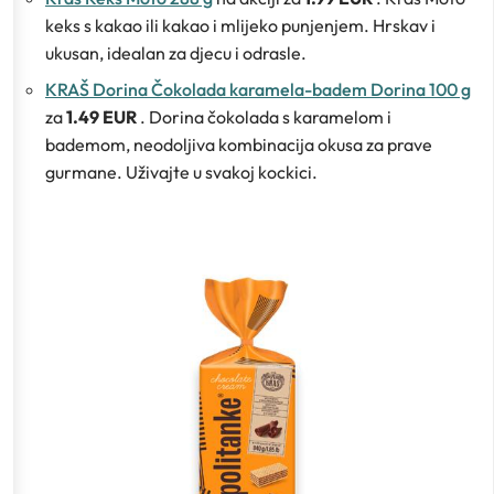
keks s kakao ili kakao i mlijeko punjenjem. Hrskav i
ukusan, idealan za djecu i odrasle.
KRAŠ Dorina Čokolada karamela-badem Dorina 100 g
za
1.49 EUR
. Dorina čokolada s karamelom i
bademom, neodoljiva kombinacija okusa za prave
gurmane. Uživajte u svakoj kockici.