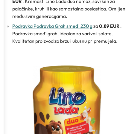
EUR
. Kremasti Lino Lada duo namaz, savršen za
palačinke, kruh ili kao samostalna poslastica. Omiljen
među svim generacijama.
Podravka Podravka Grah smeđi 230 g
za
0.89 EUR
.
Podravka smeđi grah, idealan za variva i salate.
Kvalitetan proizvod za brzu i ukusnu pripremu jela.