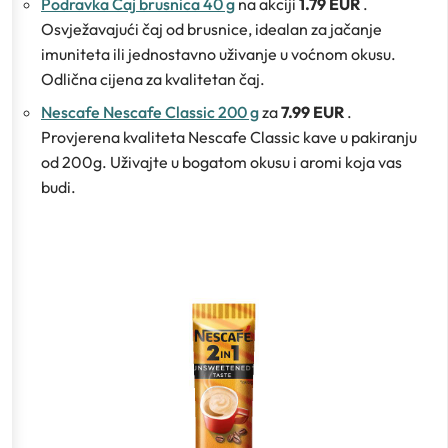
Podravka Čaj brusnica 40 g
na akciji
1.79 EUR
.
Osvježavajući čaj od brusnice, idealan za jačanje
imuniteta ili jednostavno uživanje u voćnom okusu.
Odlična cijena za kvalitetan čaj.
Nescafe Nescafe Classic 200 g
za
7.99 EUR
.
Provjerena kvaliteta Nescafe Classic kave u pakiranju
od 200g. Uživajte u bogatom okusu i aromi koja vas
budi.