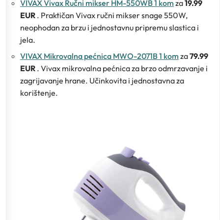
VIVAX Vivax Ručni mikser HM-550WB 1 kom
za
19.99
EUR
. Praktičan Vivax ručni mikser snage 550W,
neophodan za brzu i jednostavnu pripremu slastica i
jela.
VIVAX Mikrovalna pećnica MWO-2071B 1 kom
za
79.99
EUR
. Vivax mikrovalna pećnica za brzo odmrzavanje i
zagrijavanje hrane. Učinkovita i jednostavna za
korištenje.