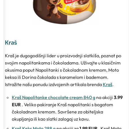
Kraš
Kraš je dugogodišnji lider u proizvodnji slatkiša, poznat po
svojim napolitankama i čokoladama. Uživajte u klasičnim
okusima poput Napolitanki s čokoladnom kremom, Moto
keksa ili Dorina čokolada s karamelom i bademom.
Istražite našu ponudu izdvojenih artikala brenda
Kraš
.
Kraš Napolitanke chocolate cream 840 g
na akciji
3.99
EUR
. Veliko pakiranje Kraš napolitanki s bogatom
čokoladnom kremom. Savršene za obiteljska
okupljanja ili kao slatki zalogaj uz kavu.
Kraš Keks Moto 288 g
na akciji za
1.99 EUR
. Kraš Moto