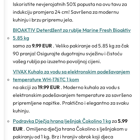
Iskoristite nevjerojatnih 50% popusta na ovu tavu za
indukciju promjera 24 cm! Savršena za modernu
kuhinju i brzu pripremu jela.
BIOAKTIV Deterdžent za rublje Marine Fresh Bioaktiv
5.85 kg
samo za
9.99 EUR
. Veliko pakiranje od 5.85 kg za čak
90 pranja! Osigurajte dugotrajnu svježinu i čistoću
vašeg rublja po izuzetno povoljnoj cijeni.
VIVAX Kuhalo za vodu sa elektronskim podešavanjem
temperature WH-176TC 1 kom
na akciji za
19.99 EUR
. Moderno kuhalo za vodu s
elektronskim podešavanjem temperature za savršeno
pripremljene napitke. Praktično i elegantno za svaku
kuhinju.
Podravka Dječja hrana lješnjak Čokolino 1 kg
za
5.99
EUR
. Omiljena dječja hrana Čokolino s lješnjakom u
pakiranju od 1 kg. Brz i hranjiv obrok koji djeca