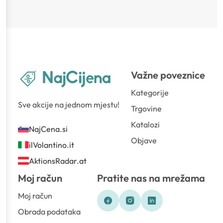
Važne poveznice
Kategorije
Sve akcije na jednom mjestu!
Trgovine
Katalozi
NajCena.si
Objave
ilVolantino.it
AktionsRadar.at
Moj račun
Pratite nas na mrežama
Moj račun
Obrada podataka