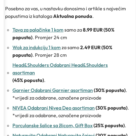
Posebno za vas, u nastavku donosimo i artikle s najvećim
popustima iz kataloga
Aktualna ponuda
.
Tava za palačinke 1 kom
samo za
8.99 EUR (50%
popusta)
. Promjer 24 cm
Wok za indukciju 1 kom
za samo
2.49 EUR (50%
popusta)
. Promjer 28 cm
Head&Shoulders Odabrani Head&Shoulders
asortiman
(45% popusta)
.
Garnier Odabrani Garnier asortiman
(30% popusta)
.
*vrijedi za odabrane, označene proizvode
NIVEA Odabrani Nivea Deo asortiman
(30% popusta)
.
*vrijedi za odabrane, označene proizvode
Porculanske šalice sa žlicom, Gift Box
(25% popusta)
.
Naturavita Odabrani Naturavita čajevi
(20% popusta)
.