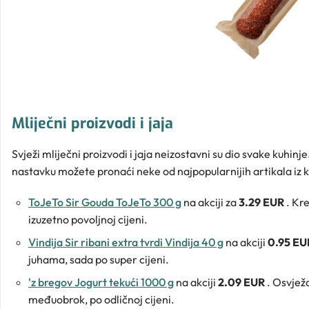
Mliječni proizvodi i jaja
Svježi mliječni proizvodi i jaja neizostavni su dio svake kuhinj
nastavku možete pronaći neke od najpopularnijih artikala iz 
ToJeTo Sir Gouda ToJeTo 300 g
na akciji za
3.29 EUR
. Kr
izuzetno povoljnoj cijeni.
Vindija Sir ribani extra tvrdi Vindija 40 g
na akciji
0.95 E
juhama, sada po super cijeni.
'z bregov Jogurt tekući 1000 g
na akciji
2.09 EUR
. Osvjež
međuobrok, po odličnoj cijeni.