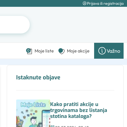
Prijava ili registracija
Važno
Moje liste
Moje akcije
0
Istaknute objave
Kako pratiti akcije u
trgovinama bez listanja
stotina kataloga?