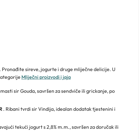
e. Pronađite sireve, jogurte i druge mliječne delicije. U
kategorije
Mliječni proizvodi i jaja
emasti sir Gouda, savršen za sendviče ili grickanje, po
UR
. Ribani tvrdi sir Vindija, idealan dodatak tjestenini i
avajući tekući jogurt s 2,8% m.m., savršen za doručak ili