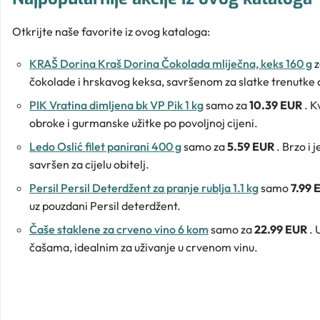
Otkrijte naše favorite iz ovog kataloga:
KRAŠ Dorina Kraš Dorina Čokolada mliječna, keks 160 g
z
čokolade i hrskavog keksa, savršenom za slatke trenutke 
PIK Vratina dimljena bk VP Pik 1 kg
samo za
10.39 EUR
. K
obroke i gurmanske užitke po povoljnoj cijeni.
Ledo Oslić filet panirani 400 g
samo za
5.59 EUR
. Brzo i 
savršen za cijelu obitelj.
Persil Persil Deterdžent za pranje rublja 1.1 kg
samo
7.99
uz pouzdani Persil deterdžent.
Čaše staklene za crveno vino 6 kom
samo za
22.99 EUR
. 
čašama, idealnim za uživanje u crvenom vinu.