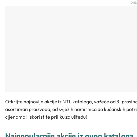
OGL
Otkrijte najnovije akcije iz NTL kataloga, važeće od 3. prosi
asortiman proizvoda, od svježih namirnica do kućanskih potre
cijenama i iskoristite priliku za uštedu!
Najpopularnije akcije iz ovog kataloga