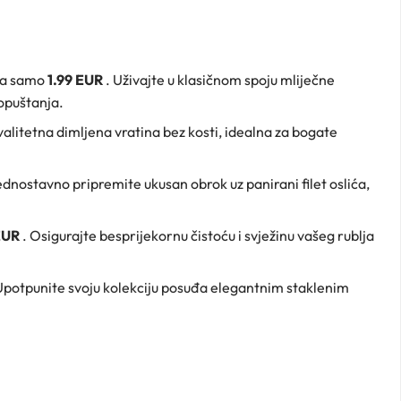
a samo
1.99 EUR
. Uživajte u klasičnom spoju mliječne
opuštanja.
valitetna dimljena vratina bez kosti, idealna za bogate
jednostavno pripremite ukusan obrok uz panirani filet oslića,
 EUR
. Osigurajte besprijekornu čistoću i svježinu vašeg rublja
Upotpunite svoju kolekciju posuđa elegantnim staklenim