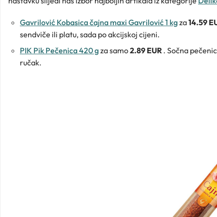
nastavku slijedi naš izbor najboljih artikala iz kategorije
Delik
Gavrilović Kobasica čajna maxi Gavrilović 1 kg
za
14.59 
sendviče ili platu, sada po akcijskoj cijeni.
PIK Pik Pečenica 420 g
za samo
2.89 EUR
. Sočna pečenic
ručak.