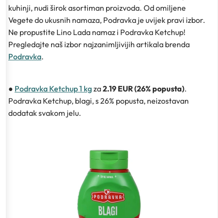
kuhinji, nudi širok asortiman proizvoda. Od omiljene
Vegete do ukusnih namaza, Podravka je uvijek pravi izbor.
Ne propustite Lino Lada namaz i Podravka Ketchup!
Pregledajte naš izbor najzanimljivijih artikala brenda
Podravka
.
●
Podravka Ketchup 1 kg
za
2.19 EUR (26% popusta)
.
Podravka Ketchup, blagi, s 26% popusta, neizostavan
dodatak svakom jelu.