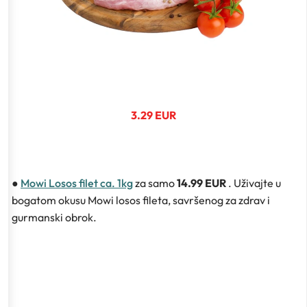
3.29 EUR
●
Mowi Losos filet ca. 1kg
za samo
14.99 EUR
. Uživajte u
bogatom okusu Mowi losos fileta, savršenog za zdrav i
gurmanski obrok.