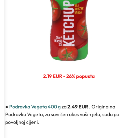
2.19 EUR - 26% popusta
●
Podravka Vegeta 400 g
za
2.49 EUR
. Originalna
Podravka Vegeta, za savršen okus vaših jela, sada po
povoljnoj cijeni.