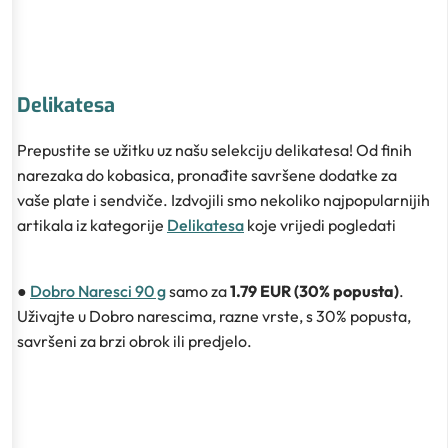
Delikatesa
Prepustite se užitku uz našu selekciju delikatesa! Od finih
narezaka do kobasica, pronađite savršene dodatke za
vaše plate i sendviče. Izdvojili smo nekoliko najpopularnijih
artikala iz kategorije
Delikatesa
koje vrijedi pogledati
●
Dobro Naresci 90 g
samo za
1.79 EUR (30% popusta)
.
Uživajte u Dobro narescima, razne vrste, s 30% popusta,
savršeni za brzi obrok ili predjelo.