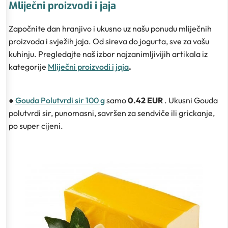
Mliječni proizvodi i jaja
Započnite dan hranjivo i ukusno uz našu ponudu mliječnih
proizvoda i svježih jaja. Od sireva do jogurta, sve za vašu
kuhinju. Pregledajte naš izbor najzanimljivijih artikala iz
kategorije
Mliječni proizvodi i jaja
.
●
Gouda Polutvrdi sir 100 g
samo
0.42 EUR
. Ukusni Gouda
polutvrdi sir, punomasni, savršen za sendviče ili grickanje,
po super cijeni.