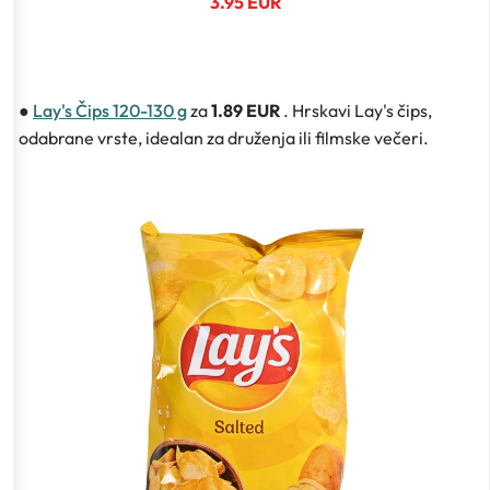
3.95 EUR
●
Lay's Čips 120-130 g
za
1.89 EUR
. Hrskavi Lay's čips,
odabrane vrste, idealan za druženja ili filmske večeri.