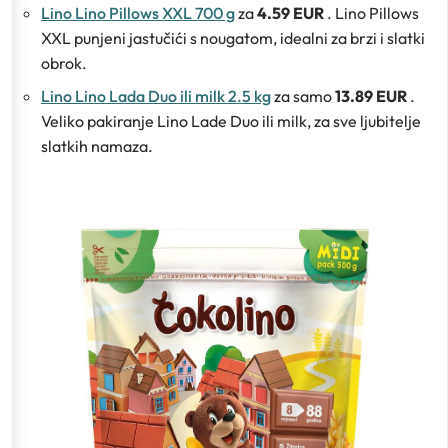
Lino Lino Pillows XXL 700 g
za
4.59 EUR
. Lino Pillows
XXL punjeni jastučići s nougatom, idealni za brzi i slatki
obrok.
Lino Lino Lada Duo ili milk 2.5 kg
za samo
13.89 EUR
.
Veliko pakiranje Lino Lade Duo ili milk, za sve ljubitelje
slatkih namaza.