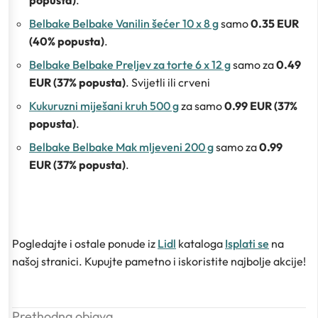
popusta)
.
Belbake Belbake Vanilin šećer 10 x 8 g
samo
0.35 EUR
(40% popusta)
.
Belbake Belbake Preljev za torte 6 x 12 g
samo za
0.49
EUR (37% popusta)
. Svijetli ili crveni
Kukuruzni miješani kruh 500 g
za samo
0.99 EUR (37%
popusta)
.
Belbake Belbake Mak mljeveni 200 g
samo za
0.99
EUR (37% popusta)
.
Pogledajte i ostale ponude iz
Lidl
kataloga
Isplati se
na
našoj stranici. Kupujte pametno i iskoristite najbolje akcije!
Prethodna objava