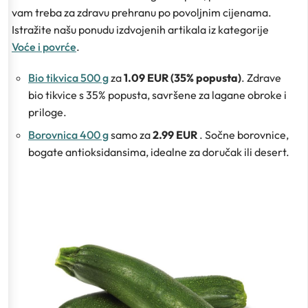
vam treba za zdravu prehranu po povoljnim cijenama.
Istražite našu ponudu izdvojenih artikala iz kategorije
Voće i povrće
.
Bio tikvica 500 g
za
1.09 EUR (35% popusta)
. Zdrave
bio tikvice s 35% popusta, savršene za lagane obroke i
priloge.
Borovnica 400 g
samo za
2.99 EUR
. Sočne borovnice,
bogate antioksidansima, idealne za doručak ili desert.