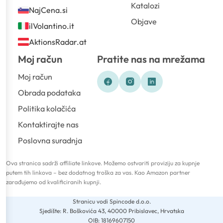
Katalozi
NajCena.si
Objave
ilVolantino.it
AktionsRadar.at
Moj račun
Pratite nas na mrežama
Moj račun
Obrada podataka
Politika kolačića
Kontaktirajte nas
Poslovna suradnja
Ova stranica sadrži affiliate linkove. Možemo ostvariti proviziju za kupnje
putem tih linkova – bez dodatnog troška za vas. Kao Amazon partner
zarađujemo od kvalificiranih kupnji.
Stranicu vodi Spincode d.o.o.
Sjedište: R. Boškovića 43, 40000 Pribislavec, Hrvatska
OIB: 18169607150