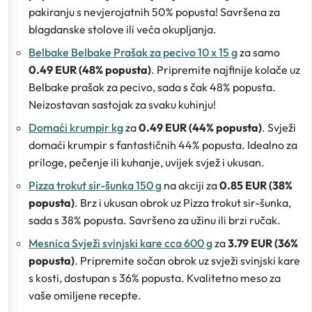
pakiranju s nevjerojatnih 50% popusta! Savršena za
blagdanske stolove ili veća okupljanja.
Belbake Belbake Prašak za pecivo 10 x 15 g
za samo
0.49 EUR (48% popusta)
. Pripremite najfinije kolače uz
Belbake prašak za pecivo, sada s čak 48% popusta.
Neizostavan sastojak za svaku kuhinju!
Domaći krumpir kg
za
0.49 EUR (44% popusta)
. Svježi
domaći krumpir s fantastičnih 44% popusta. Idealno za
priloge, pečenje ili kuhanje, uvijek svjež i ukusan.
Pizza trokut sir-šunka 150 g
na akciji za
0.85 EUR (38%
popusta)
. Brz i ukusan obrok uz Pizza trokut sir-šunka,
sada s 38% popusta. Savršeno za užinu ili brzi ručak.
Mesnica Svježi svinjski kare cca 600 g
za
3.79 EUR (36%
popusta)
. Pripremite sočan obrok uz svježi svinjski kare
s kosti, dostupan s 36% popusta. Kvalitetno meso za
vaše omiljene recepte.