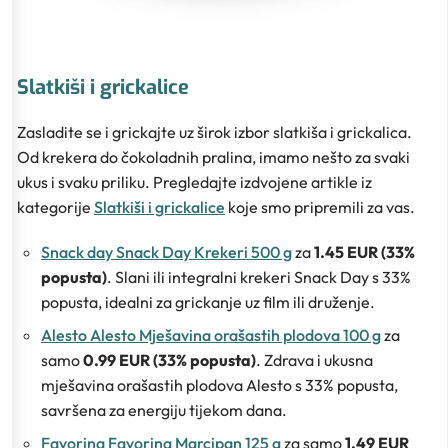
Slatkiši i grickalice
Zasladite se i grickajte uz širok izbor slatkiša i grickalica.
Od krekera do čokoladnih pralina, imamo nešto za svaki
ukus i svaku priliku. Pregledajte izdvojene artikle iz
kategorije
Slatkiši i grickalice
koje smo pripremili za vas.
Snack day Snack Day Krekeri 500 g
za
1.45 EUR (33%
popusta)
. Slani ili integralni krekeri Snack Day s 33%
popusta, idealni za grickanje uz film ili druženje.
Alesto Alesto Mješavina orašastih plodova 100 g
za
samo
0.99 EUR (33% popusta)
. Zdrava i ukusna
mješavina orašastih plodova Alesto s 33% popusta,
savršena za energiju tijekom dana.
Favorina Favorina Marcipan 125 g
za samo
1.49 EUR