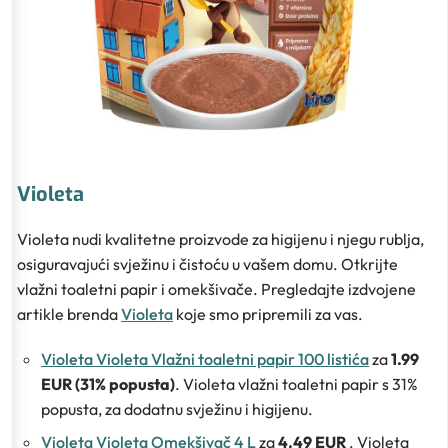
Violeta
Violeta nudi kvalitetne proizvode za higijenu i njegu rublja,
osiguravajući svježinu i čistoću u vašem domu. Otkrijte
vlažni toaletni papir i omekšivače. Pregledajte izdvojene
artikle brenda
Violeta
koje smo pripremili za vas.
Violeta Violeta Vlažni toaletni papir 100 listića
za
1.99
EUR (31% popusta)
. Violeta vlažni toaletni papir s 31%
popusta, za dodatnu svježinu i higijenu.
Violeta Violeta Omekšivač 4 L
za
4.49 EUR
. Violeta