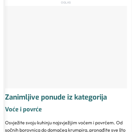
OGLAS
Zanimljive ponude iz kategorija
Voće i povrće
Osvježite svoju kuhinju najsvježijim voćem i povrćem. Od
sočnih borovnica do domaćeg krumpira, pronađite sve što