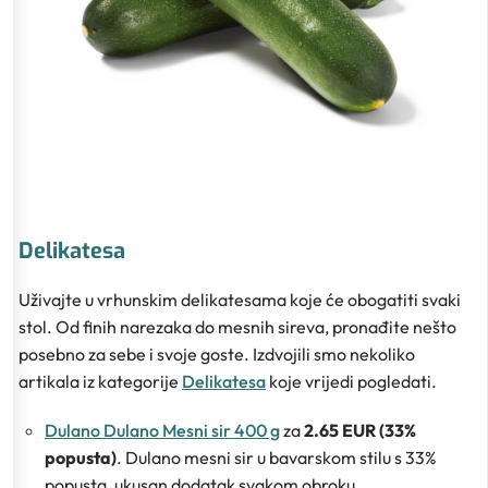
Delikatesa
Uživajte u vrhunskim delikatesama koje će obogatiti svaki
stol. Od finih narezaka do mesnih sireva, pronađite nešto
posebno za sebe i svoje goste. Izdvojili smo nekoliko
artikala iz kategorije
Delikatesa
koje vrijedi pogledati.
Dulano Dulano Mesni sir 400 g
za
2.65 EUR (33%
popusta)
. Dulano mesni sir u bavarskom stilu s 33%
popusta, ukusan dodatak svakom obroku.