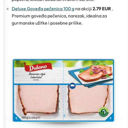
Deluxe Goveđa pečenica 100 g
na akciji
2.79 EUR
.
Premium goveđa pečenica, narezak, idealna za
gurmanske užitke i posebne prilike.