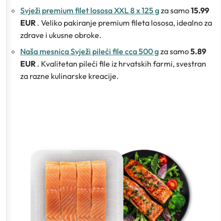
Svježi premium filet lososa XXL 8 x 125 g
za samo
15.99
EUR
. Veliko pakiranje premium fileta lososa, idealno za
zdrave i ukusne obroke.
Naša mesnica Svježi pileći file cca 500 g
za samo
5.89
EUR
. Kvalitetan pileći file iz hrvatskih farmi, svestran
za razne kulinarske kreacije.