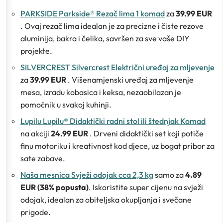
PARKSIDE Parkside® Rezač lima 1 komad
za
39.99 EUR
. Ovaj rezač lima idealan je za precizne i čiste rezove
aluminija, bakra i čelika, savršen za sve vaše DIY
projekte.
SILVERCREST Silvercrest Električni uređaj za mljevenje
za
39.99 EUR
. Višenamjenski uređaj za mljevenje
mesa, izradu kobasica i keksa, nezaobilazan je
pomoćnik u svakoj kuhinji.
Lupilu Lupilu® Didaktički radni stol ili štednjak Komad
na akciji
24.99 EUR
. Drveni didaktički set koji potiče
finu motoriku i kreativnost kod djece, uz bogat pribor za
sate zabave.
Naša mesnica Svježi odojak cca 2,3 kg
samo za
4.89
EUR (38% popusta)
. Iskoristite super cijenu na svježi
odojak, idealan za obiteljska okupljanja i svečane
prigode.