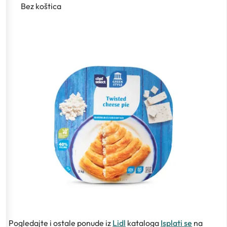
Bez koštica
Pogledajte i ostale ponude iz
Lidl
kataloga
Isplati se
na