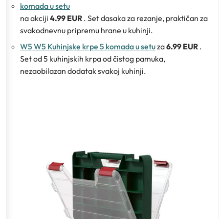
komada u setu
na akciji
4.99 EUR
. Set dasaka za rezanje, praktičan za
svakodnevnu pripremu hrane u kuhinji.
W5 W5 Kuhinjske krpe 5 komada u setu
za
6.99 EUR
.
Set od 5 kuhinjskih krpa od čistog pamuka,
nezaobilazan dodatak svakoj kuhinji.