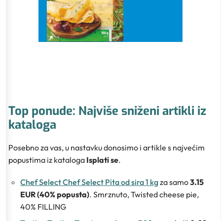
Top ponude: Najviše sniženi artikli iz
kataloga
Posebno za vas, u nastavku donosimo i artikle s najvećim
popustima iz kataloga
Isplati se
.
Chef Select Chef Select Pita od sira 1 kg
za samo
3.15
EUR (40% popusta)
. Smrznuto, Twisted cheese pie,
40% FILLING