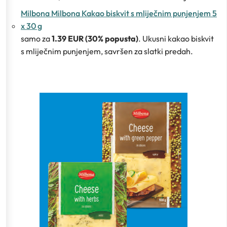
Milbona Milbona Kakao biskvit s mliječnim punjenjem 5
x 30 g
samo za
1.39 EUR (30% popusta)
. Ukusni kakao biskvit
s mliječnim punjenjem, savršen za slatki predah.