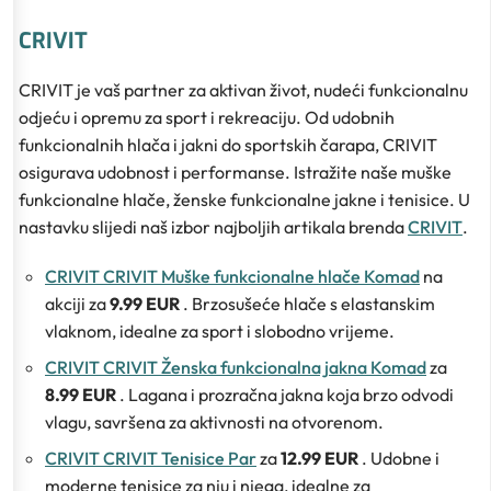
CRIVIT
CRIVIT je vaš partner za aktivan život, nudeći funkcionalnu
odjeću i opremu za sport i rekreaciju. Od udobnih
funkcionalnih hlača i jakni do sportskih čarapa, CRIVIT
osigurava udobnost i performanse. Istražite naše muške
funkcionalne hlače, ženske funkcionalne jakne i tenisice. U
nastavku slijedi naš izbor najboljih artikala brenda
CRIVIT
.
CRIVIT CRIVIT Muške funkcionalne hlače Komad
na
akciji za
9.99 EUR
. Brzosušeće hlače s elastanskim
vlaknom, idealne za sport i slobodno vrijeme.
CRIVIT CRIVIT Ženska funkcionalna jakna Komad
za
8.99 EUR
. Lagana i prozračna jakna koja brzo odvodi
vlagu, savršena za aktivnosti na otvorenom.
CRIVIT CRIVIT Tenisice Par
za
12.99 EUR
. Udobne i
moderne tenisice za nju i njega, idealne za