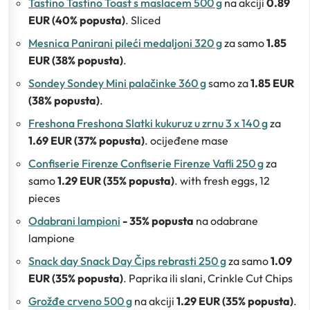
Tastino Tastino Toast s maslacem 500 g
na akciji
0.89
EUR (40% popusta)
. Sliced
Mesnica Panirani pileći medaljoni 320 g
za samo
1.85
EUR (38% popusta)
.
Sondey Sondey Mini palačinke 360 g
samo za
1.85 EUR
(38% popusta)
.
Freshona Freshona Slatki kukuruz u zrnu 3 x 140 g
za
1.69 EUR (37% popusta)
. ocijeđene mase
Confiserie Firenze Confiserie Firenze Vafli 250 g
za
samo
1.29 EUR (35% popusta)
. with fresh eggs, 12
pieces
Odabrani lampioni
- 35% popusta
na odabrane
lampione
Snack day Snack Day Čips rebrasti 250 g
za samo
1.09
EUR (35% popusta)
. Paprika ili slani, Crinkle Cut Chips
Grožđe crveno 500 g
na akciji
1.29 EUR (35% popusta)
.