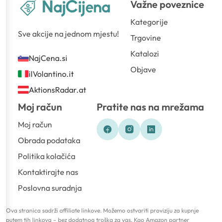
Važne poveznice
Kategorije
Sve akcije na jednom mjestu!
Trgovine
Katalozi
NajCena.si
Objave
ilVolantino.it
AktionsRadar.at
Moj račun
Pratite nas na mrežama
Moj račun
Obrada podataka
Politika kolačića
Kontaktirajte nas
Poslovna suradnja
Ova stranica sadrži affiliate linkove. Možemo ostvariti proviziju za kupnje
putem tih linkova – bez dodatnog troška za vas. Kao Amazon partner