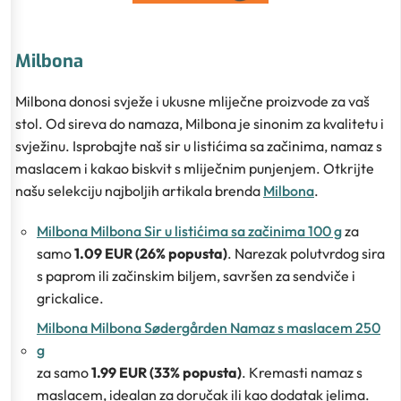
Milbona
Milbona donosi svježe i ukusne mliječne proizvode za vaš
stol. Od sireva do namaza, Milbona je sinonim za kvalitetu i
svježinu. Isprobajte naš sir u listićima sa začinima, namaz s
maslacem i kakao biskvit s mliječnim punjenjem. Otkrijte
našu selekciju najboljih artikala brenda
Milbona
.
Milbona Milbona Sir u listićima sa začinima 100 g
za
samo
1.09 EUR (26% popusta)
. Narezak polutvrdog sira
s paprom ili začinskim biljem, savršen za sendviče i
grickalice.
Milbona Milbona Sødergården Namaz s maslacem 250
g
za samo
1.99 EUR (33% popusta)
. Kremasti namaz s
maslacem, idealan za doručak ili kao dodatak jelima.