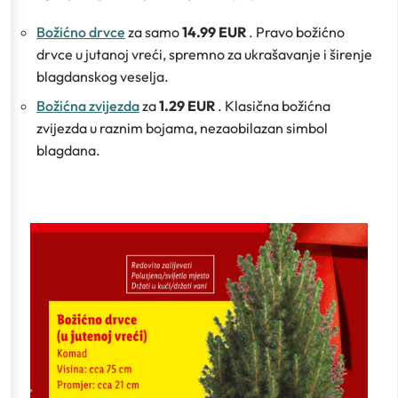
Božićno drvce
za samo
14.99 EUR
. Pravo božićno
drvce u jutanoj vreći, spremno za ukrašavanje i širenje
blagdanskog veselja.
Božićna zvijezda
za
1.29 EUR
. Klasična božićna
zvijezda u raznim bojama, nezaobilazan simbol
blagdana.