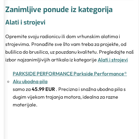
Zanimljive ponude iz kategorija
Alati i strojevi
Opremite svoju radionicu ili dom vrhunskim alatima i
strojevima. Pronađite sve što vam treba za projekte, od
bušilica do brusilica, uz pouzdanu kvalitetu. Pregledajte naš
izbor najzanimljivijih artikala iz kategorije
Alati i strojevi
PARKSIDE PERFORMANCE Parkside Performance®
Aku ubodna pila
samo za
45.99 EUR
. Precizna i snažna ubodna pila s
dugim vijekom trajanja motora, idealna za razne
materijale.