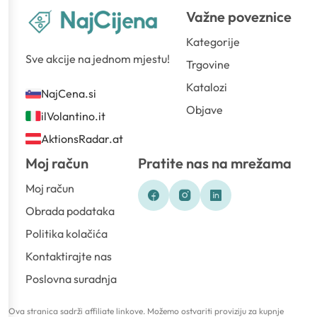
Važne poveznice
Kategorije
Sve akcije na jednom mjestu!
Trgovine
Katalozi
NajCena.si
Objave
ilVolantino.it
AktionsRadar.at
Moj račun
Pratite nas na mrežama
Moj račun
Obrada podataka
Politika kolačića
Kontaktirajte nas
Poslovna suradnja
Ova stranica sadrži affiliate linkove. Možemo ostvariti proviziju za kupnje