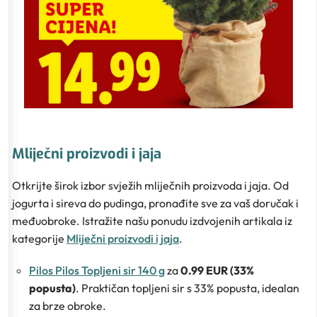
Mliječni proizvodi i jaja
Otkrijte širok izbor svježih mliječnih proizvoda i jaja. Od
jogurta i sireva do pudinga, pronađite sve za vaš doručak i
međuobroke. Istražite našu ponudu izdvojenih artikala iz
kategorije
Mliječni proizvodi i jaja
.
Pilos Pilos Topljeni sir 140 g
za
0.99 EUR (33%
popusta)
. Praktičan topljeni sir s 33% popusta, idealan
za brze obroke.