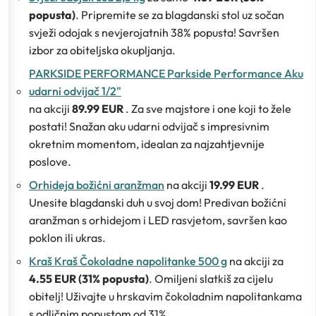
popusta)
. Pripremite se za blagdanski stol uz sočan
svježi odojak s nevjerojatnih 38% popusta! Savršen
izbor za obiteljska okupljanja.
PARKSIDE PERFORMANCE Parkside Performance Aku
udarni odvijač 1/2"
na akciji
89.99 EUR
. Za sve majstore i one koji to žele
postati! Snažan aku udarni odvijač s impresivnim
okretnim momentom, idealan za najzahtjevnije
poslove.
Orhideja božićni aranžman
na akciji
19.99 EUR
.
Unesite blagdanski duh u svoj dom! Predivan božićni
aranžman s orhidejom i LED rasvjetom, savršen kao
poklon ili ukras.
Kraš Kraš Čokoladne napolitanke 500 g
na akciji za
4.55 EUR (31% popusta)
. Omiljeni slatkiš za cijelu
obitelj! Uživajte u hrskavim čokoladnim napolitankama
s odličnim popustom od 31%.