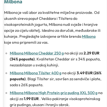
Milbona
Milbona je vaš izbor za kvalitetne mliječne proizvode. Od
ukusnih sireva poput Cheddara i Tilsitera do
visokoproteinskih jogurta, Milbona nudi svježe i hranjive
opcije za cijelu obitelj. Idealno za doručak, međuobroke ili
kuhanje. Pregledajte izdvojene artikle brenda
Milbona
koje smo pripremili za vas.
Milbona Milbona Cheddar 250 g
na akciji za
2.29 EUR
(34% popusta)
. Kvalitetan Cheddar sir s 34% popusta,
nezaobilazan u svakoj kuhinji.
Milbona Milbona Tilsiter 400 g
na akciji
3.49 EUR (26%
popusta)
. Blagi Tilsiter sir, savršen za sendviče i plate,
sada s 26% popusta.
Milbona Milbona High Protein griz puding XXL 500 g
na
akciji za
1.99 EUR
. Veliko pakiranje visokoproteinskog
griz pudinga, ukusan i hranjiv obrok.