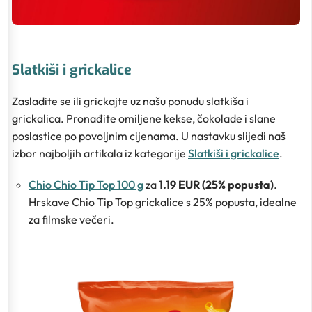
Slatkiši i grickalice
Zasladite se ili grickajte uz našu ponudu slatkiša i
grickalica. Pronađite omiljene kekse, čokolade i slane
poslastice po povoljnim cijenama. U nastavku slijedi naš
izbor najboljih artikala iz kategorije
Slatkiši i grickalice
.
Chio Chio Tip Top 100 g
za
1.19 EUR (25% popusta)
.
Hrskave Chio Tip Top grickalice s 25% popusta, idealne
za filmske večeri.