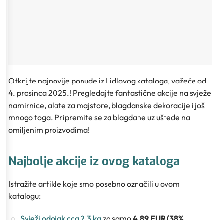
Otkrijte najnovije ponude iz Lidlovog kataloga, važeće od
4. prosinca 2025.! Pregledajte fantastične akcije na svježe
namirnice, alate za majstore, blagdanske dekoracije i još
mnogo toga. Pripremite se za blagdane uz uštede na
omiljenim proizvodima!
Najbolje akcije iz ovog kataloga
Istražite artikle koje smo posebno označili u ovom
katalogu:
Svježi odojak cca 2,3 kg
za samo
4.89 EUR (38%