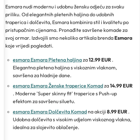
Esmara nudi modernu i udobnu žensku odjeću za svaku
priliku. Od elegantnih pletenih haljina do udobnih
traperica i dolčevita, Esmara kombinira stil i kvalitetu po
pristupačnim cijenama. Pronađite savršene komade za
svoj ormar. Izdvojili smo nekoliko artikala brenda
Esmara
koje vrijedi pogledati.
esmara Esmara Pletena haljina
za
12.99 EUR
.
Elegantna pletena haljina s viskoznim vlaknom,
savršena za hladnije dane.
esmara Esmara Ženske traperice Komad
za
14.99 EUR
. Moderne 'Super skinny fit' traperice s Push-up
efektom za savršenu siluetu.
esmara Esmara Dolčevita Komad
na akciji
8.99 EUR
.
Udobna dolčevita s visokim udjelom viskoznog vlakna,
idealna za slojevito oblačenje.