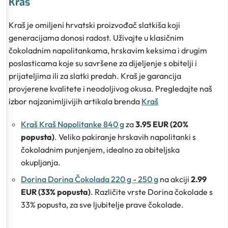
Kraš
Kraš je omiljeni hrvatski proizvođač slatkiša koji
generacijama donosi radost. Uživajte u klasičnim
čokoladnim napolitankama, hrskavim keksima i drugim
poslasticama koje su savršene za dijeljenje s obitelji i
prijateljima ili za slatki predah. Kraš je garancija
provjerene kvalitete i neodoljivog okusa. Pregledajte naš
izbor najzanimljivijih artikala brenda
Kraš
Kraš Kraš Napolitanke 840 g
za
3.95 EUR (20%
popusta)
. Veliko pakiranje hrskavih napolitanki s
čokoladnim punjenjem, idealno za obiteljska
okupljanja.
Dorina Dorina Čokolada 220 g - 250 g
na akciji
2.99
EUR (33% popusta)
. Različite vrste Dorina čokolade s
33% popusta, za sve ljubitelje prave čokolade.