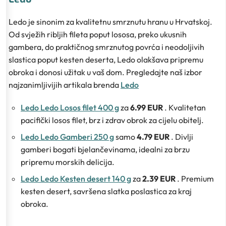
Ledo je sinonim za kvalitetnu smrznutu hranu u Hrvatskoj.
Od svježih ribljih fileta poput lososa, preko ukusnih
gambera, do praktičnog smrznutog povrća i neodoljivih
slastica poput kesten deserta, Ledo olakšava pripremu
obroka i donosi užitak u vaš dom. Pregledajte naš izbor
najzanimljivijih artikala brenda
Ledo
Ledo Ledo Losos filet 400 g
za
6.99 EUR
. Kvalitetan
pacifički losos filet, brz i zdrav obrok za cijelu obitelj.
Ledo Ledo Gamberi 250 g
samo
4.79 EUR
. Divlji
gamberi bogati bjelančevinama, idealni za brzu
pripremu morskih delicija.
Ledo Ledo Kesten desert 140 g
za
2.39 EUR
. Premium
kesten desert, savršena slatka poslastica za kraj
obroka.