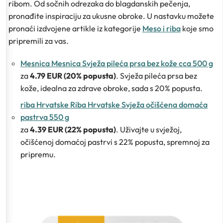
ribom. Od sočnih odrezaka do blagdanskih pečenja,
pronađite inspiraciju za ukusne obroke. U nastavku možete
pronaći izdvojene artikle iz kategorije
Meso i riba
koje smo
pripremili za vas.
Mesnica Mesnica Svježa pileća prsa bez kože cca 500 g
za
4.79 EUR (20% popusta)
. Svježa pileća prsa bez
kože, idealna za zdrave obroke, sada s 20% popusta.
riba Hrvatske Riba Hrvatske Svježa očišćena domaća
pastrva 550 g
za
4.39 EUR (22% popusta)
. Uživajte u svježoj,
očišćenoj domaćoj pastrvi s 22% popusta, spremnoj za
pripremu.