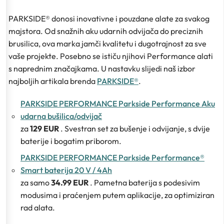
PARKSIDE® donosi inovativne i pouzdane alate za svakog
majstora. Od snažnih aku udarnih odvijača do preciznih
brusilica, ova marka jamči kvalitetu i dugotrajnost za sve
vaše projekte. Posebno se ističu njihovi Performance alati
s naprednim značajkama. U nastavku slijedi naš izbor
najboljih artikala brenda
PARKSIDE®
.
PARKSIDE PERFORMANCE Parkside Performance Aku
udarna bušilica/odvijač
za
129 EUR
. Svestran set za bušenje i odvijanje, s dvije
baterije i bogatim priborom.
PARKSIDE PERFORMANCE Parkside Performance®
Smart baterija 20 V / 4Ah
za samo
34.99 EUR
. Pametna baterija s podesivim
modusima i praćenjem putem aplikacije, za optimiziran
rad alata.