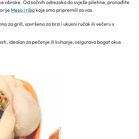
ske obroke. Od sočnih odrezaka do svježe piletine, pronađite
gorije
Meso i riba
koje smo pripremili za vas.
no za grill, savršeno za brzi i ukusni ručak ili večeru s
osti, idealan za pečenje ili kuhanje, osigurava bogat okus