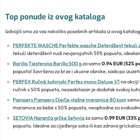
Top ponude iz ovog kataloga
Izdvojili smo za vas nekoliko posebnih artikala iz ovog katalog
PERFEKTE WASCHE Perfekte wasche Deterdžent tekući za 
tekući deterdžent nudi nevjerojatnih 59% popusta, idealan
Barilla Tjestenina Barilla 500 g
za samo
0.94 EUR (52% p
popusta! Savršena za brze i ukusne obroke, sada po izuzetn
PERFEX Ručnik kuhinjski Perfex mono Deluxe 1/1
na akciji
ručnik s 50% popusta, nezaobilazan je dodatak svakoj kuhinj
Pampers Pampers Dječje vlažne maramice 80 kom
samo
maramice za bebe s 50% popusta, neophodne za svakodnev
SETOVIA Naranča grčka Setovia
za samo
0.99 EUR (33% 
popusta. Idealne za cijeđenje soka ili kao zdrava grickalic