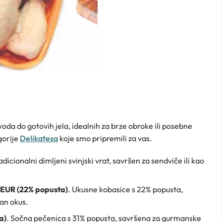
da do gotovih jela, idealnih za brze obroke ili posebne
gorije
Delikatesa
koje smo pripremili za vas.
radicionalni dimljeni svinjski vrat, savršen za sendviče ili kao
 EUR (22% popusta)
. Ukusne kobasice s 22% popusta,
čan okus.
a)
. Sočna pečenica s 31% popusta, savršena za gurmanske