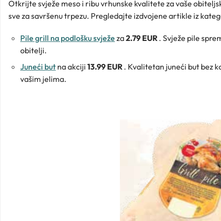
Otkrijte svježe meso i ribu vrhunske kvalitete za vaše obitelj
sve za savršenu trpezu. Pregledajte izdvojene artikle iz kate
Pile grill na podlošku svježe
za
2.79 EUR
. Svježe pile sprem
obitelji.
Juneći but
na akciji
13.99 EUR
. Kvalitetan juneći but bez k
vašim jelima.