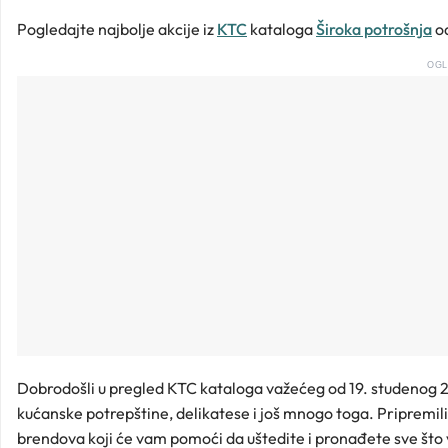
Pogledajte najbolje akcije iz
KTC
kataloga
Široka potrošnja
od
OGL
Dobrodošli u pregled KTC kataloga važećeg od 19. studenog 2
kućanske potrepštine, delikatese i još mnogo toga. Pripremili 
brendova koji će vam pomoći da uštedite i pronađete sve što