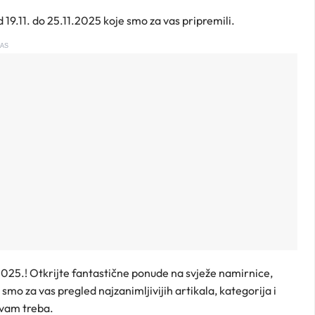
 19.11. do 25.11.2025 koje smo za vas pripremili.
AS
025.! Otkrijte fantastične ponude na svježe namirnice,
smo za vas pregled najzanimljivijih artikala, kategorija i
 vam treba.