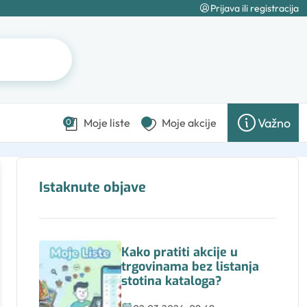
Prijava ili registracija
Važno
Moje liste
Moje akcije
0
Istaknute objave
Kako pratiti akcije u
trgovinama bez listanja
stotina kataloga?