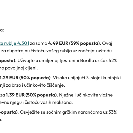
a:
rublje 4.30 l
za samo
4.49 EUR (59% popusta)
. Ovaj
 za dugotrajnu čistoću vašeg rublja uz značajnu uštedu.
opusta)
. Uživajte u omiljenoj tjestenini Barilla uz čak 52%
o povoljnoj cijeni.
1.29 EUR (50% popusta)
. Visoko upijajući 3-slojni kuhinjski
i za brzo i učinkovito čišćenje.
 za
1.39 EUR (50% popusta)
. Nježne i učinkovite vlažne
nu njegu i čistoću vaših mališana.
popusta)
. Osvježite se sočnim grčkim narančama uz 33%
a.