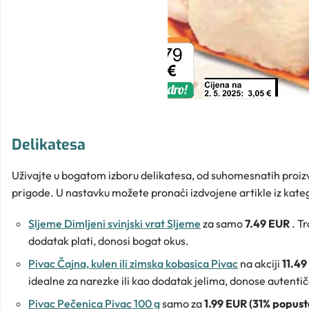
Delikatesa
Uživajte u bogatom izboru delikatesa, od suhomesnatih proizvo
prigode. U nastavku možete pronaći izdvojene artikle iz kate
Sljeme Dimljeni svinjski vrat Sljeme
za samo
7.49 EUR
. T
dodatak plati, donosi bogat okus.
Pivac Čajna, kulen ili zimska kobasica Pivac
na akciji
11.49
idealne za narezke ili kao dodatak jelima, donose autenti
Pivac Pečenica Pivac 100 g
samo za
1.99 EUR (31% popust