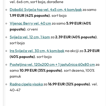
vel. 6x6 cm, sort boja, dorađene
Dobošić Svijeća top vel. 4x5 cm, 4 kom/pak
za samo
1.99 EUR (42% popusta)
. sort boja
Vijenac Berry vel. 40 cm
za samo
5.99 EUR (40%
popusta)
. crveni
Svijeća vel. 12 cm, 1 kom
za
2.39 EUR (40% popusta)
.
sort boja
Ira Svijeća vel. 30 cm, 4 kom/pak
na akciji za
3.29 EUR
(40% popusta)
. sort boja
Posteljina vel. 120x200 cm + 1 jastučnica 60x80 cm
za
samo
10.99 EUR (35% popusta)
. sort dezena, 100%
pamuk
Radna cipela visoka
za
16.99 EUR (32% popusta)
. vel.
40-47