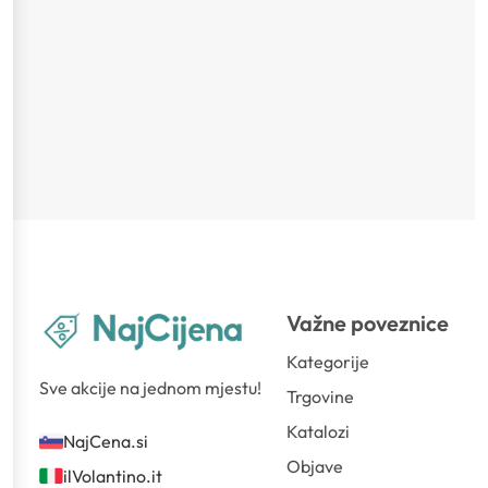
Važne poveznice
Kategorije
Sve akcije na jednom mjestu!
Trgovine
Katalozi
NajCena.si
Objave
ilVolantino.it