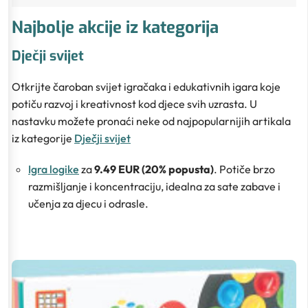
Najbolje akcije iz kategorija
Dječji svijet
Otkrijte čaroban svijet igračaka i edukativnih igara koje
potiču razvoj i kreativnost kod djece svih uzrasta. U
nastavku možete pronaći neke od najpopularnijih artikala
iz kategorije
Dječji svijet
Igra logike
za
9.49 EUR (20% popusta)
. Potiče brzo
razmišljanje i koncentraciju, idealna za sate zabave i
učenja za djecu i odrasle.