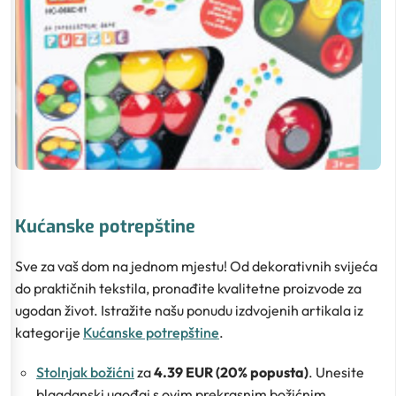
Kućanske potrepštine
Sve za vaš dom na jednom mjestu! Od dekorativnih svijeća
do praktičnih tekstila, pronađite kvalitetne proizvode za
ugodan život. Istražite našu ponudu izdvojenih artikala iz
kategorije
Kućanske potrepštine
.
Stolnjak božićni
za
4.39 EUR (20% popusta)
. Unesite
blagdanski ugođaj s ovim prekrasnim božićnim