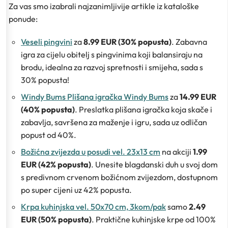
Za vas smo izabrali najzanimljivije artikle iz kataloške
ponude:
Veseli pingvini
za
8.99 EUR (30% popusta)
. Zabavna
igra za cijelu obitelj s pingvinima koji balansiraju na
brodu, idealna za razvoj spretnosti i smijeha, sada s
30% popusta!
Windy Bums Plišana igračka Windy Bums
za
14.99 EUR
(40% popusta)
. Preslatka plišana igračka koja skače i
zabavlja, savršena za maženje i igru, sada uz odličan
popust od 40%.
Božićna zvijezda u posudi vel. 23x13 cm
na akciji
1.99
EUR (42% popusta)
. Unesite blagdanski duh u svoj dom
s predivnom crvenom božićnom zvijezdom, dostupnom
po super cijeni uz 42% popusta.
Krpa kuhinjska vel. 50x70 cm, 3kom/pak
samo
2.49
EUR (50% popusta)
. Praktične kuhinjske krpe od 100%