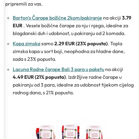
pripremili za vas.
Barton's Čarape božićne 2kom/pakiranje
na akciji
3.79
EUR
. Vesele božićne čarape za nju i njega, idealne za
blagdanski duh i udobnost, u pakiranju od 2 komada.
Kapa zimska
samo
2.29 EUR (23% popusta)
. Topla
zimska kapa u sort boji, neophodna za hladne dane,
sada s 23% popusta.
Lacuna Radne čarape Bali 3 para u paketu
na akciji
4.49 EUR (21% popusta)
. Izdržljive radne čarape u
pakiranju od 3 para, idealne za udobnost tijekom cijelog
radnog dana, s 21% popusta.