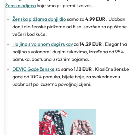
Ženska odjeća
koje smo pripremili za vas.
Ženska pidžama donji dio
samo za
4.99 EUR
. Udoban
donji dio ženske pidžame od flisa, savršen za opuštene
večeri kod kuće.
Haljina s volanom dugi rukav
za
14.29 EUR
. Elegantna
haljina s volanom i dugim rukavima, izrađena od 95%
pamuka, dostupna u raznim bojama.
DEVIC Gaće ženske
za samo
1.12 EUR
. Klasične ženske
gaće od 100% pamuka, bijele boje, za svakodnevnu
udobnost po izuzetno povoljnoj cijeni.