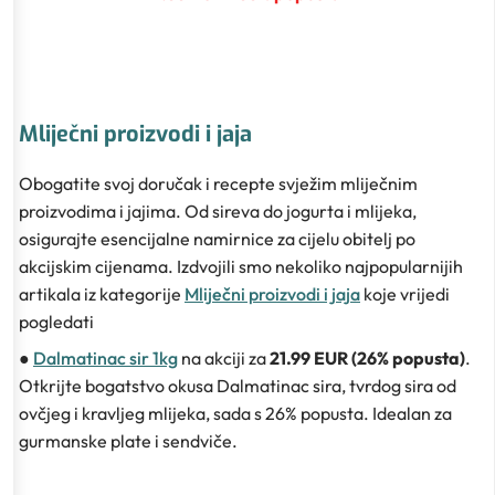
Mliječni proizvodi i jaja
Obogatite svoj doručak i recepte svježim mliječnim
proizvodima i jajima. Od sireva do jogurta i mlijeka,
osigurajte esencijalne namirnice za cijelu obitelj po
akcijskim cijenama. Izdvojili smo nekoliko najpopularnijih
artikala iz kategorije
Mliječni proizvodi i jaja
koje vrijedi
pogledati
●
Dalmatinac sir 1kg
na akciji za
21.99 EUR (26% popusta)
.
Otkrijte bogatstvo okusa Dalmatinac sira, tvrdog sira od
ovčjeg i kravljeg mlijeka, sada s 26% popusta. Idealan za
gurmanske plate i sendviče.