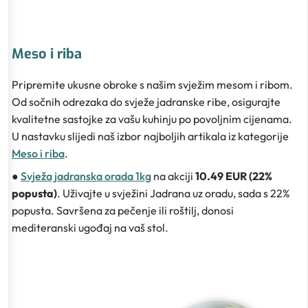
Meso i riba
Pripremite ukusne obroke s našim svježim mesom i ribom.
Od sočnih odrezaka do svježe jadranske ribe, osigurajte
kvalitetne sastojke za vašu kuhinju po povoljnim cijenama.
U nastavku slijedi naš izbor najboljih artikala iz kategorije
Meso i riba
.
●
Svježa jadranska orada 1kg
na akciji
10.49 EUR (22%
popusta)
. Uživajte u svježini Jadrana uz oradu, sada s 22%
popusta. Savršena za pečenje ili roštilj, donosi
mediteranski ugođaj na vaš stol.