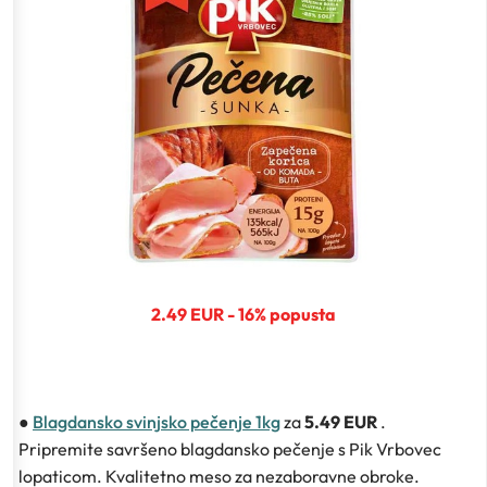
2.49 EUR - 16% popusta
●
Blagdansko svinjsko pečenje 1kg
za
5.49 EUR
.
Pripremite savršeno blagdansko pečenje s Pik Vrbovec
lopaticom. Kvalitetno meso za nezaboravne obroke.