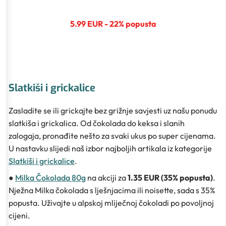
5.99 EUR - 22% popusta
Slatkiši i grickalice
Zasladite se ili grickajte bez grižnje savjesti uz našu ponudu
slatkiša i grickalica. Od čokolada do keksa i slanih
zalogaja, pronađite nešto za svaki ukus po super cijenama.
U nastavku slijedi naš izbor najboljih artikala iz kategorije
Slatkiši i grickalice
.
●
Milka Čokolada 80g
na akciji za
1.35 EUR (35% popusta)
.
Nježna Milka čokolada s lješnjacima ili noisette, sada s 35%
popusta. Uživajte u alpskoj mliječnoj čokoladi po povoljnoj
cijeni.