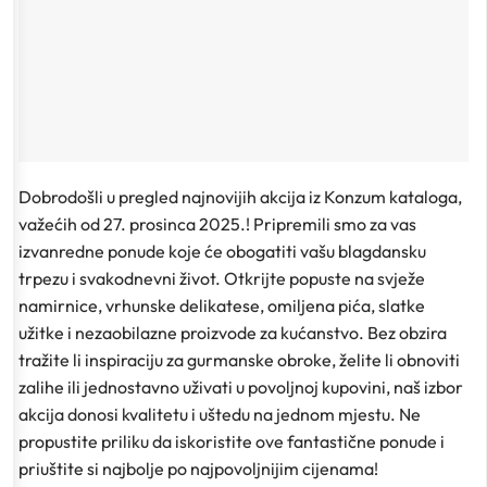
Dobrodošli u pregled najnovijih akcija iz Konzum kataloga,
važećih od 27. prosinca 2025.! Pripremili smo za vas
izvanredne ponude koje će obogatiti vašu blagdansku
trpezu i svakodnevni život. Otkrijte popuste na svježe
namirnice, vrhunske delikatese, omiljena pića, slatke
užitke i nezaobilazne proizvode za kućanstvo. Bez obzira
tražite li inspiraciju za gurmanske obroke, želite li obnoviti
zalihe ili jednostavno uživati u povoljnoj kupovini, naš izbor
akcija donosi kvalitetu i uštedu na jednom mjestu. Ne
propustite priliku da iskoristite ove fantastične ponude i
priuštite si najbolje po najpovoljnijim cijenama!