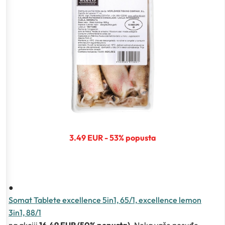
3.49 EUR - 53% popusta
●
Somat Tablete excellence 5in1, 65/1, excellence lemon
3in1, 88/1
na akciji
16.49 EUR (50% popusta)
. Neka vaše posuđe