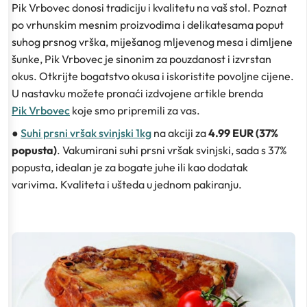
Pik Vrbovec donosi tradiciju i kvalitetu na vaš stol. Poznat
po vrhunskim mesnim proizvodima i delikatesama poput
suhog prsnog vrška, miješanog mljevenog mesa i dimljene
šunke, Pik Vrbovec je sinonim za pouzdanost i izvrstan
okus. Otkrijte bogatstvo okusa i iskoristite povoljne cijene.
U nastavku možete pronaći izdvojene artikle brenda
Pik Vrbovec
koje smo pripremili za vas.
●
Suhi prsni vršak svinjski 1kg
na akciji za
4.99 EUR (37%
popusta)
. Vakumirani suhi prsni vršak svinjski, sada s 37%
popusta, idealan je za bogate juhe ili kao dodatak
varivima. Kvaliteta i ušteda u jednom pakiranju.