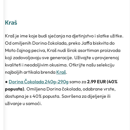
Kraš
Kraš je ime koje budi sjećanja na djetinjstvo i slatke užitke.
Od omiljenih Dorina čokolada, preko Jaffa biskvita do
Moto čajnog peciva, Kraš nudi širok asortiman proizvoda
koji zadovoljavaju sve generacije. Uživajte u provjerenoj
kvaliteti i neodoljivim okusima. Otkrijte našu selekciju
najboljih artikala brenda
Kraš
.
●
Dorina Čokolada 240g-290g
samo za
2.99 EUR (40%
popusta)
. Omiljena Dorina čokolada, odabrane vrste,
dostupna je s 40% popusta. Savršena za dijeljenje ili
uživanje u samoći.