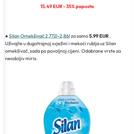
15.49 EUR - 35% popusta
●
Silan Omekšivač 2,772l-2,86l
za samo
5.99 EUR
.
Uživajte u dugotrajnoj svježini i mekoći rublja uz Silan
omekšivač, sada po povoljnoj cijeni. Odabrane vrste za
neodoljiv miris.