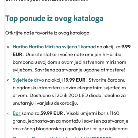
Top ponude iz ovog kataloga
Otkrijte naše favorite iz ovog kataloga:
Haribo Haribo Mirisna svijeća 1 komad
na akciji za
9.99
EUR
. Unesite slatke i voćne note omiljenih Haribo
bombona u svoj dom s ovom jedinstvenom mirisnom
svijećom. Savršena za stvaranje ugodne atmosfere!
Svjetleće drvo
na akciji
19.99 EUR
. Stvorite čarobnu
blagdansku atmosferu s ovim elegantnim svjetlećim
drvom. Dostupno s 120 ili 200 LED dioda, idealno za
unutarnju i vanjsku dekoraciju.
Bor
samo za
59.99 EUR
. Visoki umjetni bor s 1160
grana, jednostavan za montažu i savršen za stvaranje
raskošnog blagdanskog ugođaja bez brige o iglicama.