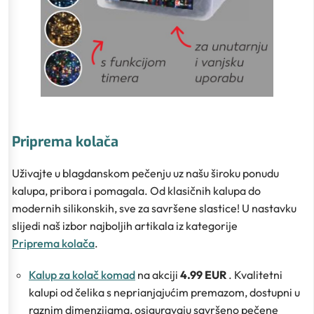
Priprema kolača
Uživajte u blagdanskom pečenju uz našu široku ponudu
kalupa, pribora i pomagala. Od klasičnih kalupa do
modernih silikonskih, sve za savršene slastice! U nastavku
slijedi naš izbor najboljih artikala iz kategorije
Priprema kolača
.
Kalup za kolač komad
na akciji
4.99 EUR
. Kvalitetni
kalupi od čelika s neprianjajućim premazom, dostupni u
raznim dimenzijama, osiguravaju savršeno pečene