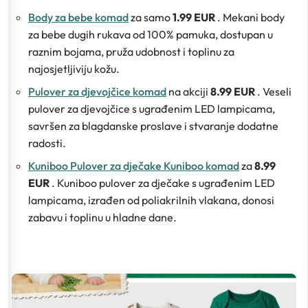
Body za bebe komad
za samo
1.99 EUR
. Mekani body
za bebe dugih rukava od 100% pamuka, dostupan u
raznim bojama, pruža udobnost i toplinu za
najosjetljiviju kožu.
Pulover za djevojčice komad
na akciji
8.99 EUR
. Veseli
pulover za djevojčice s ugrađenim LED lampicama,
savršen za blagdanske proslave i stvaranje dodatne
radosti.
Kuniboo Pulover za dječake Kuniboo komad
za
8.99
EUR
. Kuniboo pulover za dječake s ugrađenim LED
lampicama, izrađen od poliakrilnih vlakana, donosi
zabavu i toplinu u hladne dane.