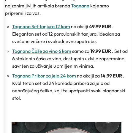
najzanimljivijih artikala brenda
Tognana
koje smo
pripremili za vas.
Tognana Set tanjura 12 kom
na akciji
49.99 EUR
.
Elegantan set od 12 porculanskih tanjura, idealan za
svečane večere i svakodnevnu upotrebu.
Tognana Čaše za vino 6 kom
samo za
19.99 EUR
. Set od
6 staklenih čaša za vino, dostupnih u dvije zapremnine,
savršen za uživanje u omiljenim vinima.
Tognana Pribor za jelo 24 kom
na akciji za
14.99 EUR
.
Kvalitetan set od 24 komada pribora za jelo od
nehrđajućeg čelika, koji će upotpuniti svaki blagdanski
stol.