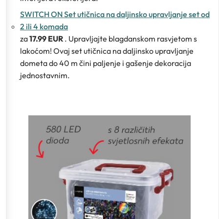
SWITCH ON Set utičnica na daljinsko upravljanje set od
2 ili 4 komada
za
17.99 EUR
. Upravljajte blagdanskom rasvjetom s
lakoćom! Ovaj set utičnica na daljinsko upravljanje
dometa do 40 m čini paljenje i gašenje dekoracija
jednostavnim.