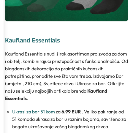
Kaufland Essentials
Kaufland Essentials nudi širok asortiman proizvoda za dom
i obitelj, kombinirajući pristupačnost s funkcionalnošću. Od
blagdanskih dekoracija do praktičnih kućanskih
potrepština, pronađite sve što vam treba. Izdvajamo Bor
(umjetni, 210 cm), Svjetleće drvo i Ukrase za bor. Otkrijte
našu selekciju najboljih artikala brenda
Kaufland
Essentials
.
Ukrasi za bor 51 kom
za
6.99 EUR
. Veliko pakiranje od
51 komada ukrasa za bor u raznim bojama, savršeno za
bogato ukrašavanje vašeg blagdanskog drvca.