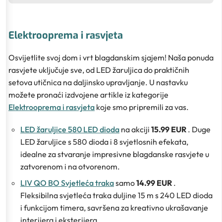
Elektrooprema i rasvjeta
Osvijetlite svoj dom i vrt blagdanskim sjajem! Naša ponuda
rasvjete uključuje sve, od LED žaruljica do praktičnih
setova utičnica na daljinsko upravljanje. U nastavku
možete pronaći izdvojene artikle iz kategorije
Elektrooprema i rasvjeta
koje smo pripremili za vas.
LED žaruljice 580 LED dioda
na akciji
15.99 EUR
. Duge
LED žaruljice s 580 dioda i 8 svjetlosnih efekata,
idealne za stvaranje impresivne blagdanske rasvjete u
zatvorenom i na otvorenom.
LIV QO BO Svjetleća traka
samo
14.99 EUR
.
Fleksibilna svjetleća traka duljine 15 m s 240 LED dioda
i funkcijom timera, savršena za kreativno ukrašavanje
interijera i eksterijera.