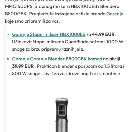
MMC1500PS, Štapnog miksera HBX1000EB i Blendera
B800GBK. Pregledajte izdvojene artikle brenda
Gorenje
koje smo pripremili za vas.
Gorenje Štapni mikser HBX1000EB
za
44.99 EUR
.
Učinkovit štapni mikser s QuadBlade nožem i 1000 W
snage za brzu pripremu raznih jela.
Gorenje Gorenje Blender B800GBK komad
na akciji
39.99 EUR
. Praktičan blender s posudom od 1,5 litara i
800 W snage, savršen za zdrave napitke i smoothije.