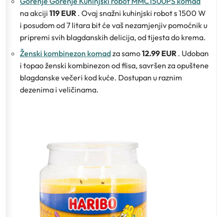
Gorenje Gorenje Kuhinjski robot MMC1500PS komad
na akciji
119 EUR
. Ovaj snažni kuhinjski robot s 1500 W
i posudom od 7 litara bit će vaš nezamjenjiv pomoćnik u
pripremi svih blagdanskih delicija, od tijesta do krema.
Ženski kombinezon komad
za samo
12.99 EUR
. Udoban
i topao ženski kombinezon od flisa, savršen za opuštene
blagdanske večeri kod kuće. Dostupan u raznim
dezenima i veličinama.