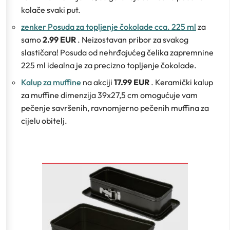
kolače svaki put.
zenker Posuda za topljenje čokolade cca. 225 ml
za
samo
2.99 EUR
. Neizostavan pribor za svakog
slastičara! Posuda od nehrđajućeg čelika zapremnine
225 ml idealna je za precizno topljenje čokolade.
Kalup za muffine
na akciji
17.99 EUR
. Keramički kalup
za muffine dimenzija 39x27,5 cm omogućuje vam
pečenje savršenih, ravnomjerno pečenih muffina za
cijelu obitelj.