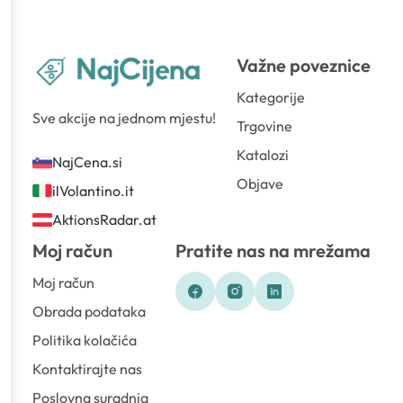
Važne poveznice
Kategorije
Sve akcije na jednom mjestu!
Trgovine
Katalozi
NajCena.si
Objave
ilVolantino.it
AktionsRadar.at
Moj račun
Pratite nas na mrežama
Moj račun
Obrada podataka
Politika kolačića
Kontaktirajte nas
Poslovna suradnja