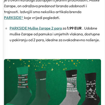
je u ovom katalogu zastupljen s jednim proizvodom, Muške
čarape, on odražava predanost branda udobnosti i
trajnosti. Izdvojili smo nekoliko artikala brenda
PARKSIDE®
koje vrijedi pogledati.
PARKSIDE Muške čarape 2 para
za
1.99 EUR
. Udobne
muške čarape od pamuka i umjetnih vlakana, dostupne
u pakiranju od 2 para, idealne za svakodnevno nošenje.