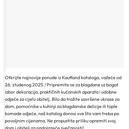
Otkrijte najnovije ponude iz Kaufland kataloga, važeće od
26. studenog 2025.! Pripremite se za blagdane uz bogat
izbor dekoracija, praktičnih kućanskih aparata i udobne
odjeće za cijelu obitelj. Bilo da tražite savršene ukrase za
dom, pomoćnike u kuhinji za blagdanske delicije ili tople
komade odjeće, naš katalog donosi sve što vam treba po
povoljnim cijenama. Ne propustite priliku opremiti svoj
dom i obitelj za nadolazeće svečanosti!