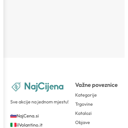
Važne poveznice
Kategorije
Sve akcije na jednom mjestu!
Trgovine
Katalozi
NajCena.si
Objave
ilVolantino.it