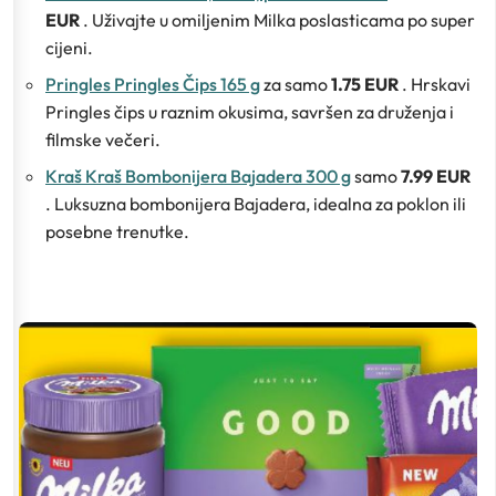
EUR
. Uživajte u omiljenim Milka poslasticama po super
cijeni.
Pringles Pringles Čips 165 g
za samo
1.75 EUR
. Hrskavi
Pringles čips u raznim okusima, savršen za druženja i
filmske večeri.
Kraš Kraš Bombonijera Bajadera 300 g
samo
7.99 EUR
. Luksuzna bombonijera Bajadera, idealna za poklon ili
posebne trenutke.