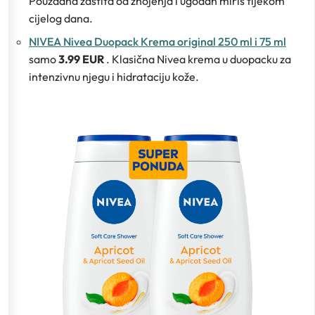
Pouzdana zaštita od znojenja i ugodan miris tijekom
cijelog dana.
NIVEA Nivea Duopack Krema original 250 ml i 75 ml
samo
3.99 EUR
. Klasična Nivea krema u duopacku za
intenzivnu njegu i hidrataciju kože.