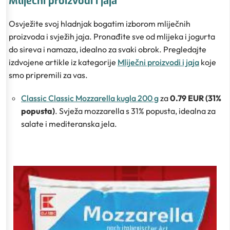
Mliječni proizvodi i jaja
Osvježite svoj hladnjak bogatim izborom mliječnih
proizvoda i svježih jaja. Pronađite sve od mlijeka i jogurta
do sireva i namaza, idealno za svaki obrok. Pregledajte
izdvojene artikle iz kategorije
Mliječni proizvodi i jaja
koje
smo pripremili za vas.
Classic Classic Mozzarella kugla 200 g
za
0.79 EUR (31%
popusta)
. Svježa mozzarella s 31% popusta, idealna za
salate i mediteranska jela.