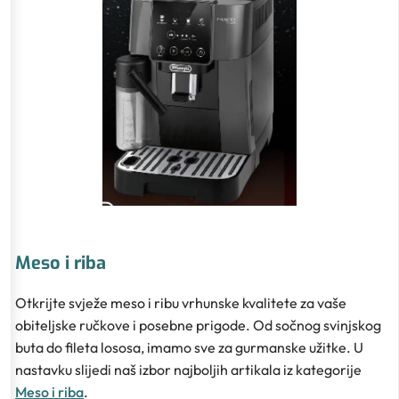
Meso i riba
Otkrijte svježe meso i ribu vrhunske kvalitete za vaše
obiteljske ručkove i posebne prigode. Od sočnog svinjskog
buta do fileta lososa, imamo sve za gurmanske užitke. U
nastavku slijedi naš izbor najboljih artikala iz kategorije
Meso i riba
.