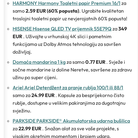
HARMONY Harmony Toaletni papir Premium 16/1
za
samo
2.59 EUR (60% popusta)
. Ugrabite kvalitetan
troslojni toaletni papir uz nevjerojatnih 60% popusta!
HISENSE Hisense QLED TV prijemnik 55E79Q
za
349
EUR
. Uživajte u vrhunskoj 4K slici i pametnim
funkcijama uz Dolby Atmos tehnologiju za savršen
doživljaj.
Domaća mandarina 1 kg
za samo
0.77 EUR
. Svježe i
sočne mandarine iz doline Neretve, savršene za zdravu
užinu po super cijeni.
Ariel Ariel Deterdžent za pranje rublja 100/1 ili 88/1
samo za
24.99 EUR
. Kapsule za besprijekorno čisto
rublje, dostupne u velikim pakiranjima za dugotrajnu
svježinu.
PARKSIDE PARKSIDE® Akumulatorska udarna bušilica
za
22.99 EUR
. Snažan alat za sve vaše projekte, s
visokim okretnim momentom i brojem udara.