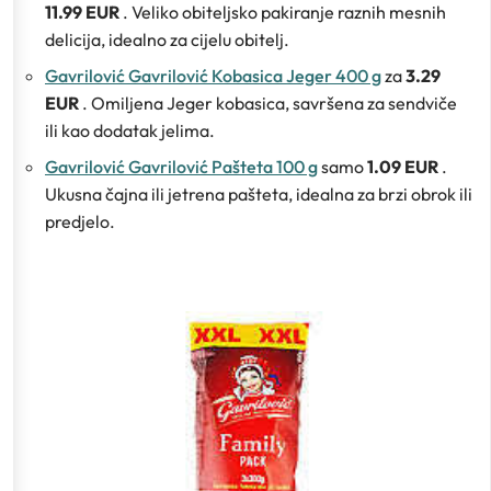
11.99 EUR
. Veliko obiteljsko pakiranje raznih mesnih
delicija, idealno za cijelu obitelj.
Gavrilović Gavrilović Kobasica Jeger 400 g
za
3.29
EUR
. Omiljena Jeger kobasica, savršena za sendviče
ili kao dodatak jelima.
Gavrilović Gavrilović Pašteta 100 g
samo
1.09 EUR
.
Ukusna čajna ili jetrena pašteta, idealna za brzi obrok ili
predjelo.