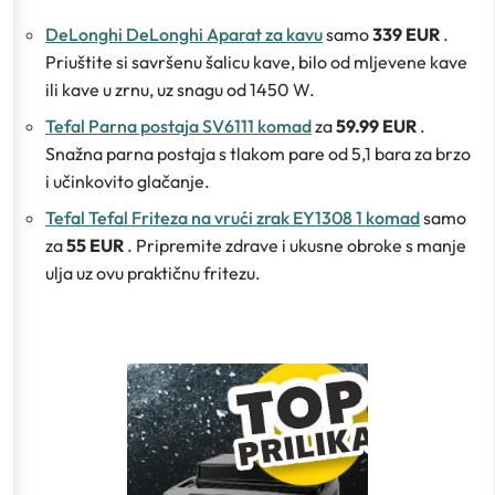
DeLonghi DeLonghi Aparat za kavu
samo
339 EUR
.
Priuštite si savršenu šalicu kave, bilo od mljevene kave
ili kave u zrnu, uz snagu od 1450 W.
Tefal Parna postaja SV6111 komad
za
59.99 EUR
.
Snažna parna postaja s tlakom pare od 5,1 bara za brzo
i učinkovito glačanje.
Tefal Tefal Friteza na vrući zrak EY1308 1 komad
samo
za
55 EUR
. Pripremite zdrave i ukusne obroke s manje
ulja uz ovu praktičnu fritezu.