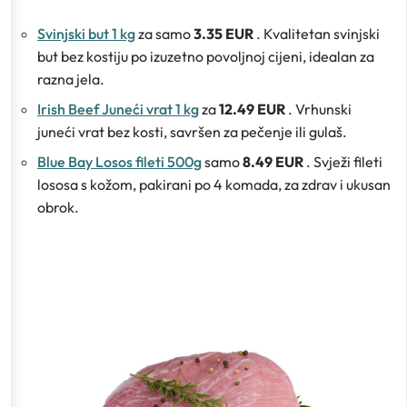
Svinjski but 1 kg
za samo
3.35 EUR
. Kvalitetan svinjski
but bez kostiju po izuzetno povoljnoj cijeni, idealan za
razna jela.
Irish Beef Juneći vrat 1 kg
za
12.49 EUR
. Vrhunski
juneći vrat bez kosti, savršen za pečenje ili gulaš.
Blue Bay Losos fileti 500g
samo
8.49 EUR
. Svježi fileti
lososa s kožom, pakirani po 4 komada, za zdrav i ukusan
obrok.