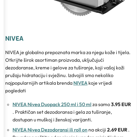
NIVEA
NIVEA je globalno prepoznata marka za njegu kože i tijela.
Otkrijte širok asortiman proizvoda, uključujući
dezodoranse, kreme i gelove za tuširanje, koji vašoj koži
pružaju hidrataciju i svježinu. Izdvojili smo nekoliko
najpopularnijih artikala brenda
NIVEA
koje vrijedi
pogledati
NIVEA Nivea Duopack 250 ml i 50 ml
za samo
3.95 EUR
. Praktičan set dezodoransa i gela za tuširanje,
dostupan u muškoj i ženskoj varijanti.
NIVEA Nivea Dezodoransi ili roll on
na akciji
2.69 EUR
.