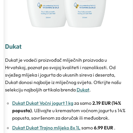
Dukat
Dukat je vodeći proizvođač mliječnih proizvoda u
Hrvatskoj, poznat po svojoj kvaliteti i raznolikosti. Od
svježeg mlijeka i jogurta do ukusnih sireva i deserata,
Dukat donosi najbolje iz mliječnog svijeta. Otkrijte našu
selekciju najboljih artikala brenda
Dukat
.
Dukat Dukat Voćni jogurt 1 kg
za samo
2.19 EUR (14%
popusta)
. Uživajte u kremastom voćnom jogurtu s 14%
popusta, savršenom za doručak ili međuobrok.
Dukat Dukat Trajno mlijeko 8x 1L
samo
6.99 EUR
.