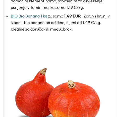
domaćim klementinama, savršenim za osvježenje i
punjenje vitaminima, za samo 1.19 €/kg.
BIO Bio Banana 1 kg
za samo
1.49 EUR
. Zdrav i hranjiv
izbor – bio banane po odličnoj cijeni od 1.49 €/kg.
Idealne za doručak ili međuobrok.