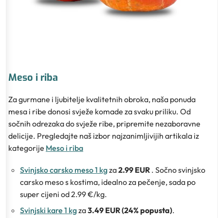
Meso i riba
Za gurmane i ljubitelje kvalitetnih obroka, naša ponuda
mesa i ribe donosi svježe komade za svaku priliku. Od
sočnih odrezaka do svježe ribe, pripremite nezaboravne
delicije. Pregledajte naš izbor najzanimljivijih artikala iz
kategorije
Meso i riba
Svinjsko carsko meso 1 kg
za
2.99 EUR
. Sočno svinjsko
carsko meso s kostima, idealno za pečenje, sada po
super cijeni od 2.99 €/kg.
Svinjski kare 1 kg
za
3.49 EUR (24% popusta)
.