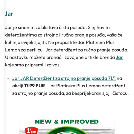
Jar
Jar je sinonim za blistavo čisto posuđe. S njihovim
deterdžentima za strojno i ručno pranje posuđa, vaša će
kuhinja uvijek sjajiti. Ne propustite Jar Platinum Plus
Lemon za perilicu i Jar deterdžent za ručno pranje posuđa.
U nastavku možete pronaći izdvojene artikle brenda
Jar
koje smo pripremili za vas.
Jar JAR Deterdžent za strojno pranje posuđa 71/1
na
akciji
17.99 EUR
. Jar Platinum Plus Lemon deterdžent
za strojno pranje posuđa, za besprijekoran sjaj i čistoću.