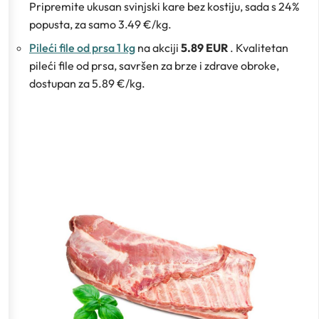
Pripremite ukusan svinjski kare bez kostiju, sada s 24%
popusta, za samo 3.49 €/kg.
Pileći file od prsa 1 kg
na akciji
5.89 EUR
. Kvalitetan
pileći file od prsa, savršen za brze i zdrave obroke,
dostupan za 5.89 €/kg.