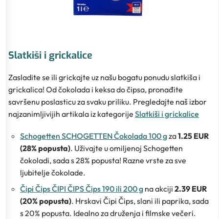
Slatkiši i grickalice
Zasladite se ili grickajte uz našu bogatu ponudu slatkiša i
grickalica! Od čokolada i keksa do čipsa, pronađite
savršenu poslasticu za svaku priliku. Pregledajte naš izbor
najzanimljivijih artikala iz kategorije
Slatkiši i grickalice
Schogetten SCHOGETTEN Čokolada 100 g
za
1.25 EUR
(28% popusta)
. Uživajte u omiljenoj Schogetten
čokoladi, sada s 28% popusta! Razne vrste za sve
ljubitelje čokolade.
Čipi Čips ČIPI ČIPS Čips 190 ili 200 g
na akciji
2.39 EUR
(20% popusta)
. Hrskavi Čipi Čips, slani ili paprika, sada
s 20% popusta. Idealno za druženja i filmske večeri.