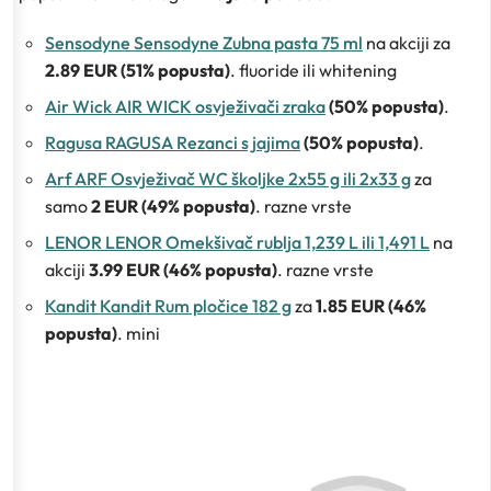
Sensodyne Sensodyne Zubna pasta 75 ml
na akciji za
2.89 EUR (51% popusta)
. fluoride ili whitening
Air Wick AIR WICK osvježivači zraka
(50% popusta)
.
Ragusa RAGUSA Rezanci s jajima
(50% popusta)
.
Arf ARF Osvježivač WC školjke 2x55 g ili 2x33 g
za
samo
2 EUR (49% popusta)
. razne vrste
LENOR LENOR Omekšivač rublja 1,239 L ili 1,491 L
na
akciji
3.99 EUR (46% popusta)
. razne vrste
Kandit Kandit Rum pločice 182 g
za
1.85 EUR (46%
popusta)
. mini