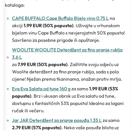
kataloga:
CAPE BUFFALO Cape Buffalo Bijelo vino 0.75 L
na
akciji
1.99 EUR (50% popusta)
. Uživajte u vrhunskom
bijelom vinu Cape Buffalo s nevjerojatnih 50% popusta!
Savršeno za posebne prigode ili opuštanje.
WOOLITE WOOLITE Deterdžent za fino pranje rublja
3,6 L
za
7.99 EUR (50% popusta)
. Zaštitite svoju odjeću uz
Woolite deterdžent za fino pranje rublja, sada s pola
cijene! Nježan prema tkaninama, snažan protiv mrlja.
Eva Eva Salata od tune 160 g
za samo
1.99 EUR (53%
popusta)
. Brz i ukusan obrok uz Eva salatu od tune,
dostupnu s fantastičnih 53% popusta! Idealno za lagani
ručak ili večeru.
Jar JAR Deterdžent za pranje posuđa 1,35 L
za samo
2.79 EUR (57% popusta)
. Neka vaše posuđe blista uz