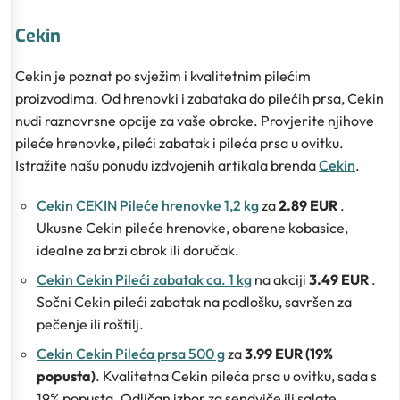
Cekin
Cekin je poznat po svježim i kvalitetnim pilećim
proizvodima. Od hrenovki i zabataka do pilećih prsa, Cekin
nudi raznovrsne opcije za vaše obroke. Provjerite njihove
pileće hrenovke, pileći zabatak i pileća prsa u ovitku.
Istražite našu ponudu izdvojenih artikala brenda
Cekin
.
Cekin CEKIN Pileće hrenovke 1,2 kg
za
2.89 EUR
.
Ukusne Cekin pileće hrenovke, obarene kobasice,
idealne za brzi obrok ili doručak.
Cekin Cekin Pileći zabatak ca. 1 kg
na akciji
3.49 EUR
.
Sočni Cekin pileći zabatak na podlošku, savršen za
pečenje ili roštilj.
Cekin Cekin Pileća prsa 500 g
za
3.99 EUR (19%
popusta)
. Kvalitetna Cekin pileća prsa u ovitku, sada s
19% popusta. Odličan izbor za sendviče ili salate.