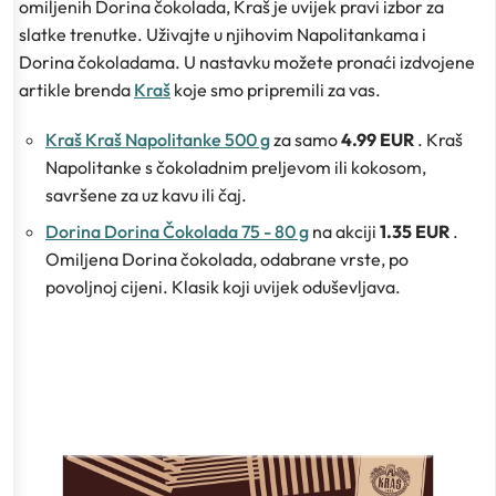
omiljenih Dorina čokolada, Kraš je uvijek pravi izbor za
slatke trenutke. Uživajte u njihovim Napolitankama i
Dorina čokoladama. U nastavku možete pronaći izdvojene
artikle brenda
Kraš
koje smo pripremili za vas.
Kraš Kraš Napolitanke 500 g
za samo
4.99 EUR
. Kraš
Napolitanke s čokoladnim preljevom ili kokosom,
savršene za uz kavu ili čaj.
Dorina Dorina Čokolada 75 - 80 g
na akciji
1.35 EUR
.
Omiljena Dorina čokolada, odabrane vrste, po
povoljnoj cijeni. Klasik koji uvijek oduševljava.