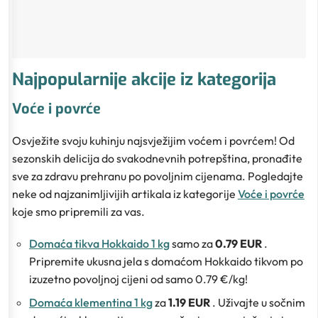
Najpopularnije akcije iz kategorija
Voće i povrće
Osvježite svoju kuhinju najsvježijim voćem i povrćem! Od
sezonskih delicija do svakodnevnih potrepština, pronađite
sve za zdravu prehranu po povoljnim cijenama. Pogledajte
neke od najzanimljivijih artikala iz kategorije
Voće i povrće
koje smo pripremili za vas.
Domaća tikva Hokkaido 1 kg
samo za
0.79 EUR
.
Pripremite ukusna jela s domaćom Hokkaido tikvom po
izuzetno povoljnoj cijeni od samo 0.79 €/kg!
Domaća klementina 1 kg
za
1.19 EUR
. Uživajte u sočnim