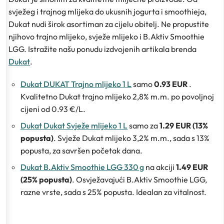
svježeg i trajnog mlijeka do ukusnih jogurta i smoothieja,
Dukat nudi širok asortiman za cijelu obitelj. Ne propustite
njihovo trajno mlijeko, svježe mlijeko i B.Aktiv Smoothie
LGG. Istražite našu ponudu izdvojenih artikala brenda
Dukat
.
Dukat DUKAT Trajno mlijeko 1 L
samo
0.93 EUR
.
Kvalitetno Dukat trajno mlijeko 2,8% m.m. po povoljnoj
cijeni od 0.93 €/L.
Dukat Dukat Svježe mlijeko 1 L
samo za
1.29 EUR (13%
popusta)
. Svježe Dukat mlijeko 3,2% m.m., sada s 13%
popusta, za savršen početak dana.
Dukat B.Aktiv Smoothie LGG 330 g
na akciji
1.49 EUR
(25% popusta)
. Osvježavajući B.Aktiv Smoothie LGG,
razne vrste, sada s 25% popusta. Idealan za vitalnost.