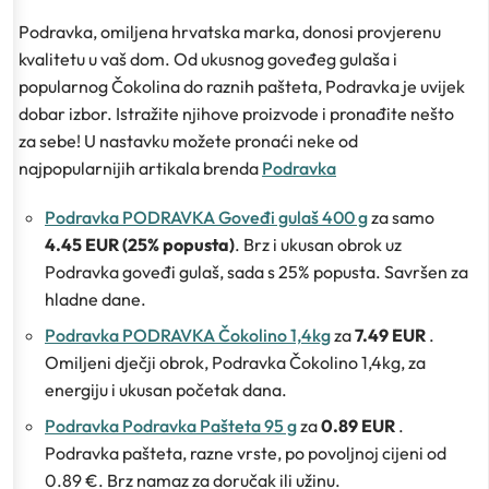
Podravka, omiljena hrvatska marka, donosi provjerenu
kvalitetu u vaš dom. Od ukusnog goveđeg gulaša i
popularnog Čokolina do raznih pašteta, Podravka je uvijek
dobar izbor. Istražite njihove proizvode i pronađite nešto
za sebe! U nastavku možete pronaći neke od
najpopularnijih artikala brenda
Podravka
Podravka PODRAVKA Goveđi gulaš 400 g
za samo
4.45 EUR (25% popusta)
. Brz i ukusan obrok uz
Podravka goveđi gulaš, sada s 25% popusta. Savršen za
hladne dane.
Podravka PODRAVKA Čokolino 1,4kg
za
7.49 EUR
.
Omiljeni dječji obrok, Podravka Čokolino 1,4kg, za
energiju i ukusan početak dana.
Podravka Podravka Pašteta 95 g
za
0.89 EUR
.
Podravka pašteta, razne vrste, po povoljnoj cijeni od
0.89 €. Brz namaz za doručak ili užinu.