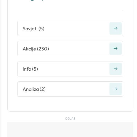
Savjeti
(
5
)
Akcije
(
230
)
Info
(
5
)
Analiza
(
2
)
OGLAS