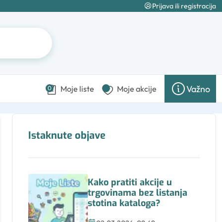
Prijava ili registracija
Važno
Moje liste
Moje akcije
0
Istaknute objave
Kako pratiti akcije u
trgovinama bez listanja
stotina kataloga?