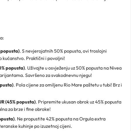
a:
 popusta)
. S nevjerojatnih 50% popusta, ovi troslojni
 kućanstvo. Praktični i povoljni!
0% popusta)
. Uživajte u osvježenju uz 50% popusta na Nivea
 varijantama. Savršeno za svakodnevnu njegu!
pusta)
. Pola cijene za omiljenu Rio Mare paštetu u tubi! Brz i
UR (45% popusta)
. Pripremite ukusan obrok uz 45% popusta
lna za brze i fine obroke!
opusta)
. Ne propustite 42% popusta na Orgula extra
eranske kuhinje po izuzetnoj cijeni.