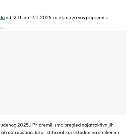
uda
od 12.11. do 17.11.2025 koje smo za vas pripremili.
AS
studenog 2025.! Pripremili smo pregled najatraktivnijih
kih potrepština. Iskoristite priliku i uštedite na omiljenim