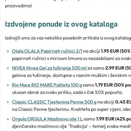
proizvodima!
Izdvojene ponude iz ovog kataloga
Izdvojili smo za vas nekoliko posebnih artikala iz ovog katalog
Olala OLALA Papirnati ručnici 2/1
na akciji
1.95 EUR (50%
papirnati ručnici s mirisom limuna su nezaobilazni za svako
NIVEA Nivea Gel za tuširanje 500 ml
za samo
2.99 EUR (5
gelove za tuširanje, dostupne u raznim muškim i ženskim
Rio Mare RIO MARE Pašteta 100 g
samo
1.79 EUR (50% po
ukusan obrok za svaku priliku, sada s čak 50% popusta.
Classic CLASSIC Tjestenina Penne 500 g
na akciji
0.45 E
na Classic Penne tjesteninu. Kvaliteta po super cijeni, idea
Orgula ORGULA Maslinovo ulje 1 L
samo
7.99 EUR (42% p
djevičansko maslinovo ulje 'Tradicija' – temelj svake medit