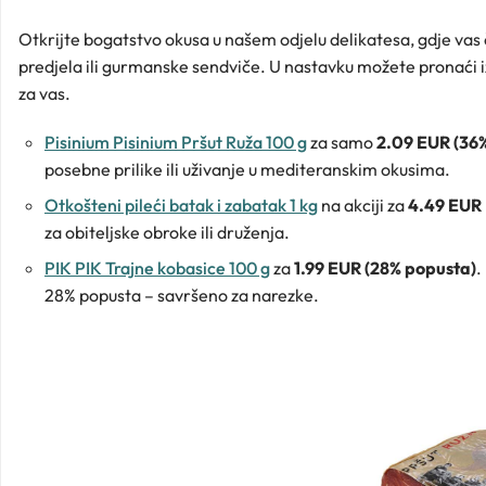
Otkrijte bogatstvo okusa u našem odjelu delikatesa, gdje vas č
predjela ili gurmanske sendviče. U nastavku možete pronaći i
za vas.
Pisinium Pisinium Pršut Ruža 100 g
za samo
2.09 EUR (36
posebne prilike ili uživanje u mediteranskim okusima.
Otkošteni pileći batak i zabatak 1 kg
na akciji za
4.49 EUR
za obiteljske obroke ili druženja.
PIK PIK Trajne kobasice 100 g
za
1.99 EUR (28% popusta)
.
28% popusta – savršeno za narezke.