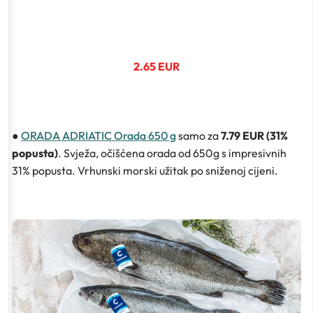
2.65 EUR
●
ORADA ADRIATIC Orada 650 g
samo za
7.79 EUR (31%
popusta)
. Svježa, očišćena orada od 650g s impresivnih
31% popusta. Vrhunski morski užitak po sniženoj cijeni.