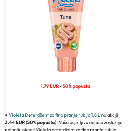
1.79 EUR - 50% popusta
●
Violeta Deterdžent za fino pranje rublja 1,8 L
na akciji
3.44 EUR (50% popusta)
. Vaša osjetljiva odjeća zaslužuje
najbolju njegu! Violeta deterdžent za fino pranje rublja