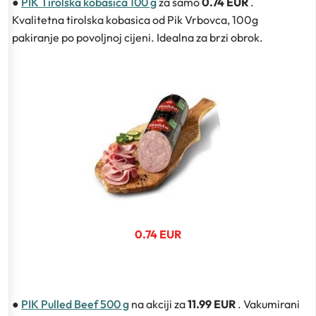
●
PIK Tirolska kobasica 100 g
za samo
0.74 EUR
.
Kvalitetna tirolska kobasica od Pik Vrbovca, 100g
pakiranje po povoljnoj cijeni. Idealna za brzi obrok.
0.74 EUR
●
PIK Pulled Beef 500 g
na akciji za
11.99 EUR
. Vakumirani