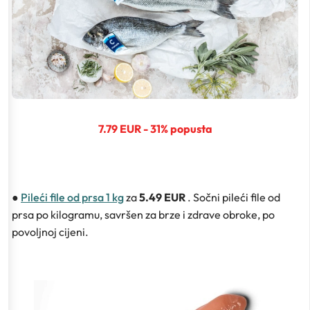
7.79 EUR - 31% popusta
●
Pileći file od prsa 1 kg
za
5.49 EUR
. Sočni pileći file od
prsa po kilogramu, savršen za brze i zdrave obroke, po
povoljnoj cijeni.