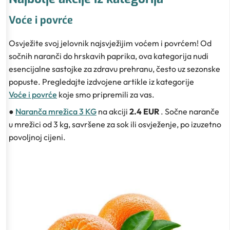
Voće i povrće
Osvježite svoj jelovnik najsvježijim voćem i povrćem! Od
sočnih naranči do hrskavih paprika, ova kategorija nudi
esencijalne sastojke za zdravu prehranu, često uz sezonske
popuste. Pregledajte izdvojene artikle iz kategorije
Voće i povrće
koje smo pripremili za vas.
●
Naranča mrežica 3 KG
na akciji
2.4 EUR
. Sočne naranče
u mrežici od 3 kg, savršene za sok ili osvježenje, po izuzetno
povoljnoj cijeni.