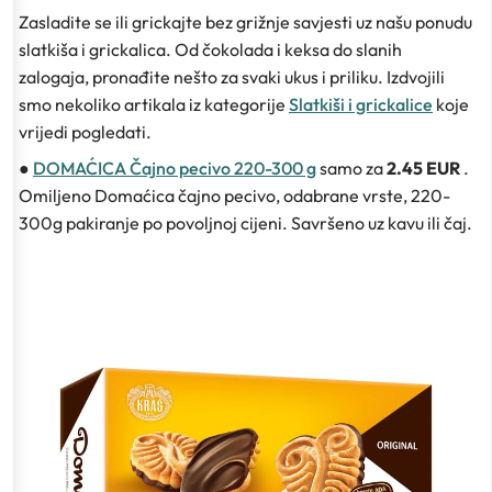
Zasladite se ili grickajte bez grižnje savjesti uz našu ponudu
slatkiša i grickalica. Od čokolada i keksa do slanih
zalogaja, pronađite nešto za svaki ukus i priliku. Izdvojili
smo nekoliko artikala iz kategorije
Slatkiši i grickalice
koje
vrijedi pogledati.
●
DOMAĆICA Čajno pecivo 220-300 g
samo za
2.45 EUR
.
Omiljeno Domaćica čajno pecivo, odabrane vrste, 220-
300g pakiranje po povoljnoj cijeni. Savršeno uz kavu ili čaj.