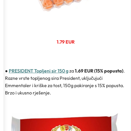
1.79 EUR
●
PRESIDENT Topljeni sir 150 g
za
1.69 EUR (15% popusta)
.
Razne vrste topljenog sira President, uključujući
Emmentaler i kriške za tost, 150g pakiranje s 15% popusta.
Brzo i ukusno rješenje.