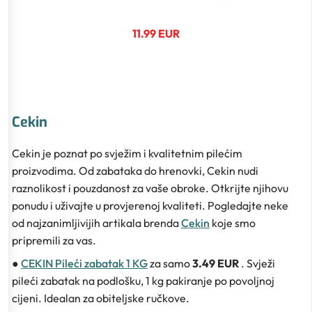
11.99 EUR
Cekin
Cekin je poznat po svježim i kvalitetnim pilećim
proizvodima. Od zabataka do hrenovki, Cekin nudi
raznolikost i pouzdanost za vaše obroke. Otkrijte njihovu
ponudu i uživajte u provjerenoj kvaliteti. Pogledajte neke
od najzanimljivijih artikala brenda
Cekin
koje smo
pripremili za vas.
●
CEKIN Pileći zabatak 1 KG
za samo
3.49 EUR
. Svježi
pileći zabatak na podlošku, 1 kg pakiranje po povoljnoj
cijeni. Idealan za obiteljske ručkove.