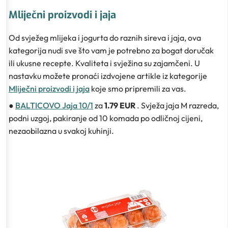
Mliječni proizvodi i jaja
Od svježeg mlijeka i jogurta do raznih sireva i jaja, ova
kategorija nudi sve što vam je potrebno za bogat doručak
ili ukusne recepte. Kvaliteta i svježina su zajamčeni. U
nastavku možete pronaći izdvojene artikle iz kategorije
Mliječni proizvodi i jaja
koje smo pripremili za vas.
●
BALTICOVO Jaja 10/1
za
1.79 EUR
. Svježa jaja M razreda,
podni uzgoj, pakiranje od 10 komada po odličnoj cijeni,
nezaobilazna u svakoj kuhinji.