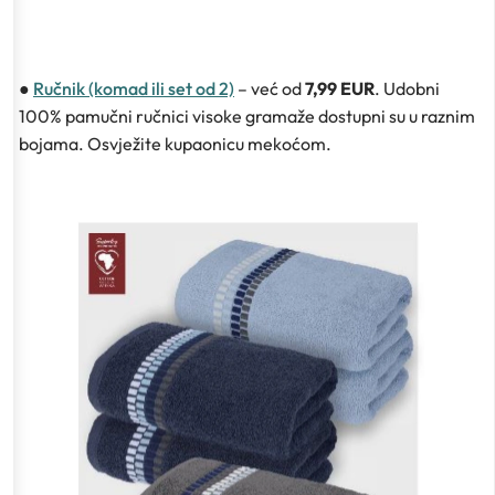
●
Ručnik (komad ili set od 2)
– već od
7,99 EUR
. Udobni
100% pamučni ručnici visoke gramaže dostupni su u raznim
bojama. Osvježite kupaonicu mekoćom.