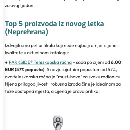
za ovaj tjedan.
Top 5 proizvoda iz novog letka
(Neprehrana)
Izdvojili smo pet artikala koji nude najbolji omjer cijene i
kvalitete u aktualnom katalogu:
●
PARKSIDE® Teleskopska račna
– sada po cijeni od
6,00
EUR (57% popusta)
. S nevjerojatnim popustom od 57%,
ova teleskopska račna je "must-have" za svaku radionicu.
Njena prilagodljivost i robusna izrada čine je idealnom za
teže dostupna mjesta, a cijena je prava prilika.