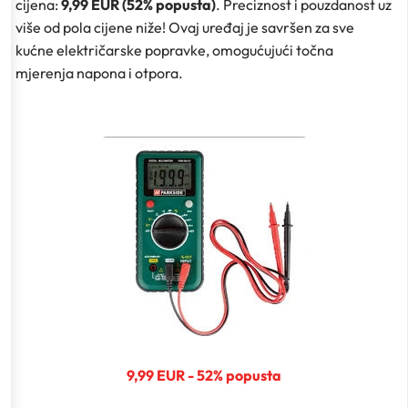
cijena:
9,99 EUR (52% popusta)
. Preciznost i pouzdanost uz
više od pola cijene niže! Ovaj uređaj je savršen za sve
kućne električarske popravke, omogućujući točna
mjerenja napona i otpora.
9,99 EUR - 52% popusta