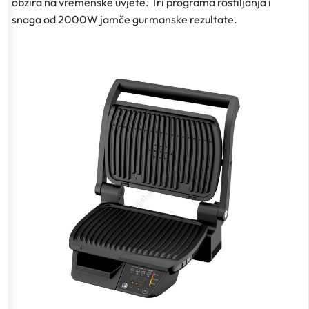
obzira na vremenske uvjete. Tri programa roštiljanja i
snaga od 2000W jamče gurmanske rezultate.