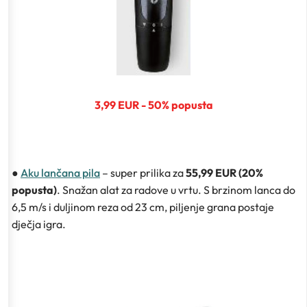
3,99 EUR - 50% popusta
●
Aku lančana pila
– super prilika za
55,99 EUR (20%
popusta)
. Snažan alat za radove u vrtu. S brzinom lanca do
6,5 m/s i duljinom reza od 23 cm, piljenje grana postaje
dječja igra.