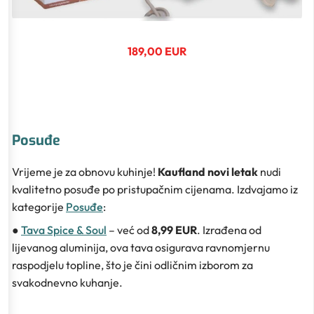
189,00 EUR
Posuđe
Vrijeme je za obnovu kuhinje!
Kaufland novi letak
nudi
kvalitetno posuđe po pristupačnim cijenama. Izdvajamo iz
kategorije
Posuđe
:
●
Tava Spice & Soul
– već od
8,99 EUR
. Izrađena od
lijevanog aluminija, ova tava osigurava ravnomjernu
raspodjelu topline, što je čini odličnim izborom za
svakodnevno kuhanje.