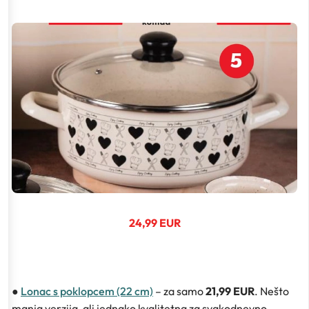
24,99 EUR
●
Lonac s poklopcem (22 cm)
– za samo
21,99 EUR
. Nešto
manja verzija, ali jednako kvalitetna za svakodnevno