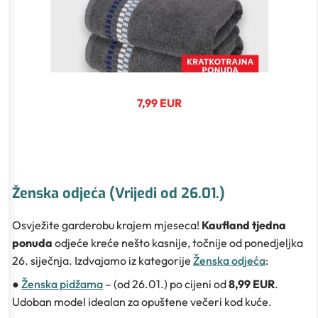
7,99 EUR
Ženska odjeća (Vrijedi od 26.01.)
Osvježite garderobu krajem mjeseca!
Kaufland tjedna
ponuda
odjeće kreće nešto kasnije, točnije od ponedjeljka
26. siječnja. Izdvajamo iz kategorije
Ženska odjeća
:
●
Ženska pidžama
– (od 26.01.) po cijeni od
8,99 EUR
.
Udoban model idealan za opuštene večeri kod kuće.