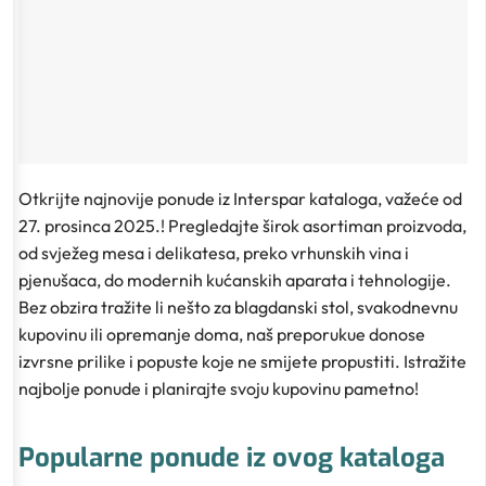
Otkrijte najnovije ponude iz Interspar kataloga, važeće od
27. prosinca 2025.! Pregledajte širok asortiman proizvoda,
od svježeg mesa i delikatesa, preko vrhunskih vina i
pjenušaca, do modernih kućanskih aparata i tehnologije.
Bez obzira tražite li nešto za blagdanski stol, svakodnevnu
kupovinu ili opremanje doma, naš preporukue donose
izvrsne prilike i popuste koje ne smijete propustiti. Istražite
najbolje ponude i planirajte svoju kupovinu pametno!
Popularne ponude iz ovog kataloga