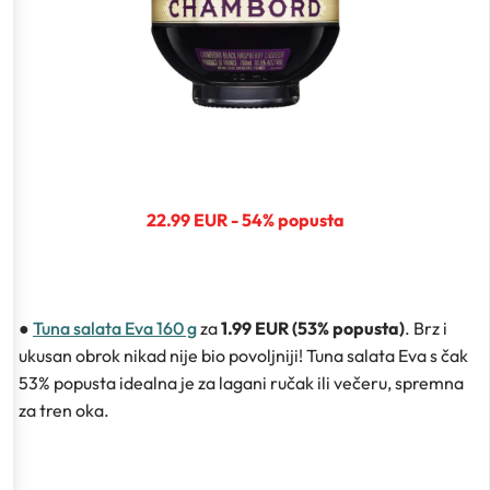
22.99 EUR - 54% popusta
●
Tuna salata Eva 160 g
za
1.99 EUR (53% popusta)
. Brz i
ukusan obrok nikad nije bio povoljniji! Tuna salata Eva s čak
53% popusta idealna je za lagani ručak ili večeru, spremna
za tren oka.