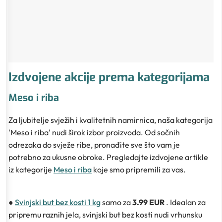
Izdvojene akcije prema kategorijama
Meso i riba
Za ljubitelje svježih i kvalitetnih namirnica, naša kategorija
'Meso i riba' nudi širok izbor proizvoda. Od sočnih
odrezaka do svježe ribe, pronađite sve što vam je
potrebno za ukusne obroke. Pregledajte izdvojene artikle
iz kategorije
Meso i riba
koje smo pripremili za vas.
●
Svinjski but bez kosti 1 kg
samo za
3.99 EUR
. Idealan za
pripremu raznih jela, svinjski but bez kosti nudi vrhunsku