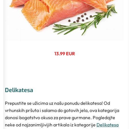
13.99 EUR
Delikatesa
Prepustite se užicima uz našu ponudu delikatesa! Od
vrhunskih pršuta i salama do gotovih jela, ova kategorija
donosi bogatstvo okusa za prave gurmane. Pogledajte
neke od najzanimljivijih artikala iz kategorije
Delikatesa