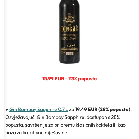
15.99 EUR - 23% popusta
●
Gin Bombay Sapphire 0,7 L
za
19.49 EUR (28% popusta)
.
Osvježavajući Gin Bombay Sapphire, dostupan s 28%
popusta, savršen je za pripremu klasičnih koktela ili kao
baza za kreativne mješavine.