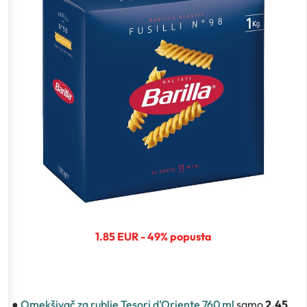
1.85 EUR - 49% popusta
●
Omekšivač za rublje Tesori d'Oriente 760 ml
samo
2.45