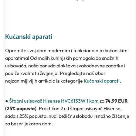
Kućanski aparati
Opremite svoj dom modernim i funkcionalnim kućanskim
aparatima! Od malih kuhinjskih pomagala do snažnih
usisavača, naša ponuda olakšava svakodnevne zadatke i
podiže kvalitetu življenja. Pregledajte naš izbor
najzanimljivijih artikala iz kategorije
Kućanski aparati
.
●
Štapni usisavač Hisense HVC6133W 1 kom
za
74.99 EUR
(25% popusta)
. Praktičan 2 u 1 štapni usisavač Hisense,
sada s 25% popusta, nudi bežičnu slobodu i snažno čišćenje
za besprijekoran dom.