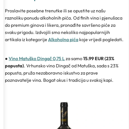
Proslavite posebne trenutke ili se opustite uz našu
raznoliku ponudu alkoholnih pića. Od finih vina i pjenušaca
do premium ginova i likera, pronađite savršeno piće za
svaku prigodu. Izdvojili smo nekoliko najpopularnijih
artikala iz kategorije
Alkoholna pića
koje vrijedi pogledati.
●
Vino Matuško Dingač 0,75 L
za samo
15.99 EUR (23%
popusta)
. Vrhunsko vino Dingač od Matuška, sada s 23%
popusta, pruža nezaboravno iskustvo za prave
poznavatelje vina. Bogat okus i tradicija u svakoj kapi.