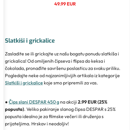
49.99 EUR
Slatkiši i grickalice
Zasladite se ili grickajte uz našu bogatu ponudu slatkiša i
grickalica! Od omiljenih čipseva i flipsa do keksa i
čokolada, pronađite savršenu poslasticu za svaku priliku.
Pogledajte neke od najzanimljivijih artikala iz kategorije
Slatkiši i grickalice
koje smo pripremili za vas.
●
Čips slani DESPAR 450 g
na akciji
2.99 EUR (25%
popusta)
. Veliko pakiranje slanog čipsa DESPAR s 25%
popusta idealno je za filmske večeri ili druženja s
prijateljima. Hrskav i neodoljiv!