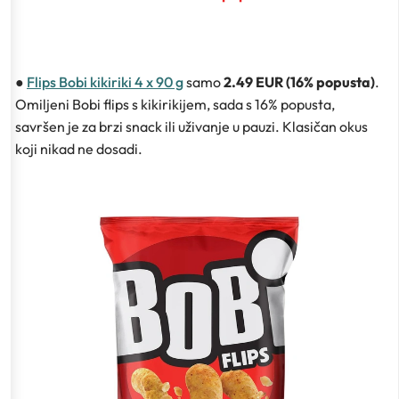
●
Flips Bobi kikiriki 4 x 90 g
samo
2.49 EUR (16% popusta)
.
Omiljeni Bobi flips s kikirikijem, sada s 16% popusta,
savršen je za brzi snack ili uživanje u pauzi. Klasičan okus
koji nikad ne dosadi.