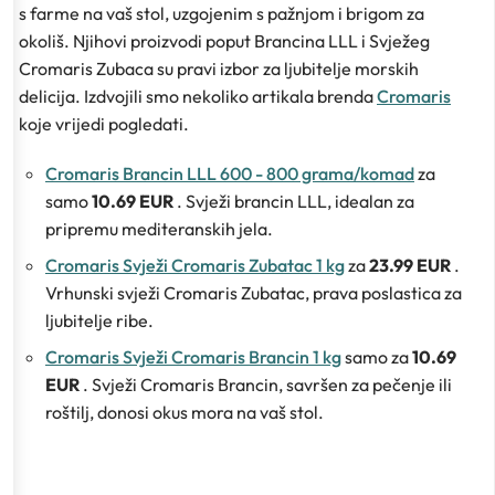
s farme na vaš stol, uzgojenim s pažnjom i brigom za
okoliš. Njihovi proizvodi poput Brancina LLL i Svježeg
Cromaris Zubaca su pravi izbor za ljubitelje morskih
delicija. Izdvojili smo nekoliko artikala brenda
Cromaris
koje vrijedi pogledati.
Cromaris Brancin LLL 600 - 800 grama/komad
za
samo
10.69 EUR
. Svježi brancin LLL, idealan za
pripremu mediteranskih jela.
Cromaris Svježi Cromaris Zubatac 1 kg
za
23.99 EUR
.
Vrhunski svježi Cromaris Zubatac, prava poslastica za
ljubitelje ribe.
Cromaris Svježi Cromaris Brancin 1 kg
samo za
10.69
EUR
. Svježi Cromaris Brancin, savršen za pečenje ili
roštilj, donosi okus mora na vaš stol.