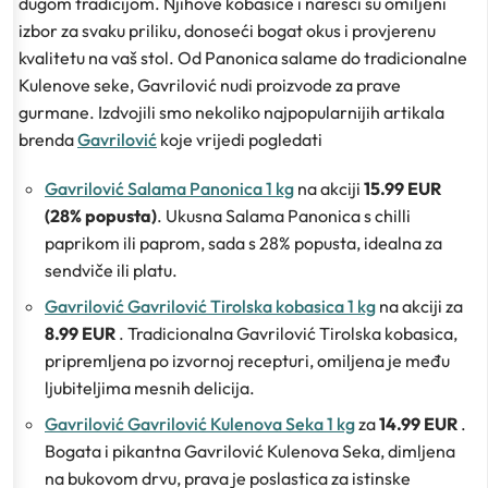
dugom tradicijom. Njihove kobasice i naresci su omiljeni
izbor za svaku priliku, donoseći bogat okus i provjerenu
kvalitetu na vaš stol. Od Panonica salame do tradicionalne
Kulenove seke, Gavrilović nudi proizvode za prave
gurmane. Izdvojili smo nekoliko najpopularnijih artikala
brenda
Gavrilović
koje vrijedi pogledati
Gavrilović Salama Panonica 1 kg
na akciji
15.99 EUR
(28% popusta)
. Ukusna Salama Panonica s chilli
paprikom ili paprom, sada s 28% popusta, idealna za
sendviče ili platu.
Gavrilović Gavrilović Tirolska kobasica 1 kg
na akciji za
8.99 EUR
. Tradicionalna Gavrilović Tirolska kobasica,
pripremljena po izvornoj recepturi, omiljena je među
ljubiteljima mesnih delicija.
Gavrilović Gavrilović Kulenova Seka 1 kg
za
14.99 EUR
.
Bogata i pikantna Gavrilović Kulenova Seka, dimljena
na bukovom drvu, prava je poslastica za istinske