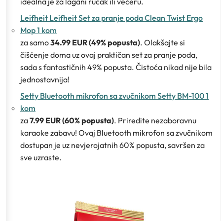
idealna je za lagani ručak ili večeru.
Leifheit Leifheit Set za pranje poda Clean Twist Ergo
Mop 1 kom
za samo
34.99 EUR (49% popusta)
. Olakšajte si
čišćenje doma uz ovaj praktičan set za pranje poda,
sada s fantastičnih 49% popusta. Čistoća nikad nije bila
jednostavnija!
Setty Bluetooth mikrofon sa zvučnikom Setty BM-100 1
kom
za
7.99 EUR (60% popusta)
. Priredite nezaboravnu
karaoke zabavu! Ovaj Bluetooth mikrofon sa zvučnikom
dostupan je uz nevjerojatnih 60% popusta, savršen za
sve uzraste.