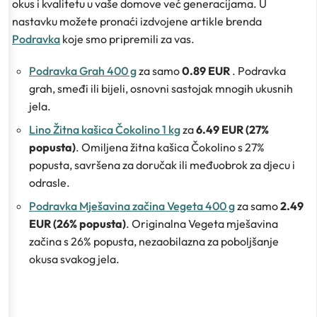
okus i kvalitetu u vaše domove već generacijama. U
nastavku možete pronaći izdvojene artikle brenda
Podravka
koje smo pripremili za vas.
Podravka Grah 400 g
za samo
0.89 EUR
. Podravka
grah, smeđi ili bijeli, osnovni sastojak mnogih ukusnih
jela.
Lino Žitna kašica Čokolino 1 kg
za
6.49 EUR (27%
popusta)
. Omiljena žitna kašica Čokolino s 27%
popusta, savršena za doručak ili međuobrok za djecu i
odrasle.
Podravka Mješavina začina Vegeta 400 g
za samo
2.49
EUR (26% popusta)
. Originalna Vegeta mješavina
začina s 26% popusta, nezaobilazna za poboljšanje
okusa svakog jela.