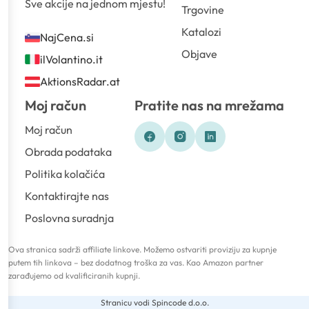
Sve akcije na jednom mjestu!
Trgovine
Katalozi
NajCena.si
Objave
ilVolantino.it
AktionsRadar.at
Moj račun
Pratite nas na mrežama
Moj račun
Obrada podataka
Politika kolačića
Kontaktirajte nas
Poslovna suradnja
Ova stranica sadrži affiliate linkove. Možemo ostvariti proviziju za kupnje
putem tih linkova – bez dodatnog troška za vas. Kao Amazon partner
zarađujemo od kvalificiranih kupnji.
Stranicu vodi Spincode d.o.o.