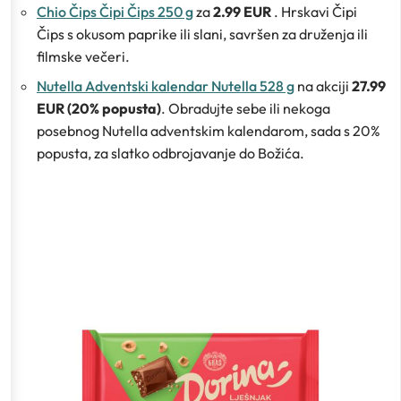
Chio Čips Čipi Čips 250 g
za
2.99 EUR
. Hrskavi Čipi
Čips s okusom paprike ili slani, savršen za druženja ili
filmske večeri.
Nutella Adventski kalendar Nutella 528 g
na akciji
27.99
EUR (20% popusta)
. Obradujte sebe ili nekoga
posebnog Nutella adventskim kalendarom, sada s 20%
popusta, za slatko odbrojavanje do Božića.