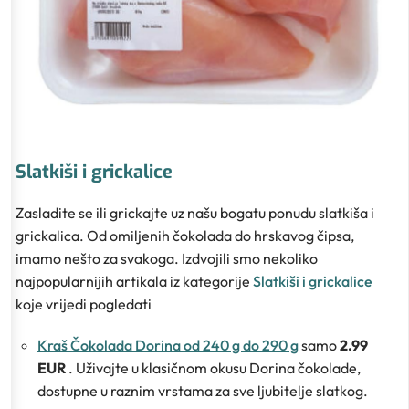
Slatkiši i grickalice
Zasladite se ili grickajte uz našu bogatu ponudu slatkiša i
grickalica. Od omiljenih čokolada do hrskavog čipsa,
imamo nešto za svakoga. Izdvojili smo nekoliko
najpopularnijih artikala iz kategorije
Slatkiši i grickalice
koje vrijedi pogledati
Kraš Čokolada Dorina od 240 g do 290 g
samo
2.99
EUR
. Uživajte u klasičnom okusu Dorina čokolade,
dostupne u raznim vrstama za sve ljubitelje slatkog.