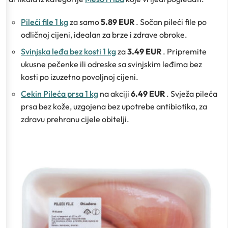
Pileći file 1 kg
za samo
5.89 EUR
. Sočan pileći file po
odličnoj cijeni, idealan za brze i zdrave obroke.
Svinjska leđa bez kosti 1 kg
za
3.49 EUR
. Pripremite
ukusne pečenke ili odreske sa svinjskim leđima bez
kosti po izuzetno povoljnoj cijeni.
Cekin Pileća prsa 1 kg
na akciji
6.49 EUR
. Svježa pileća
prsa bez kože, uzgojena bez upotrebe antibiotika, za
zdravu prehranu cijele obitelji.