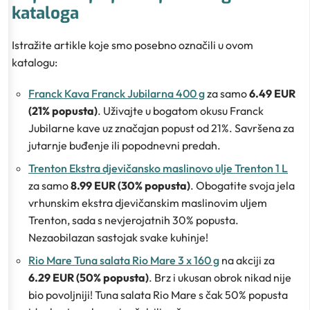
kataloga
Istražite artikle koje smo posebno označili u ovom
katalogu:
Franck Kava Franck Jubilarna 400 g
za samo
6.49 EUR
(21% popusta)
. Uživajte u bogatom okusu Franck
Jubilarne kave uz značajan popust od 21%. Savršena za
jutarnje buđenje ili popodnevni predah.
Trenton Ekstra djevičansko maslinovo ulje Trenton 1 L
za samo
8.99 EUR (30% popusta)
. Obogatite svoja jela
vrhunskim ekstra djevičanskim maslinovim uljem
Trenton, sada s nevjerojatnih 30% popusta.
Nezaobilazan sastojak svake kuhinje!
Rio Mare Tuna salata Rio Mare 3 x 160 g
na akciji za
6.29 EUR (50% popusta)
. Brz i ukusan obrok nikad nije
bio povoljniji! Tuna salata Rio Mare s čak 50% popusta