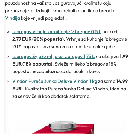
pouzdanost na vaš stol, osiguravajući kvalitetu koju
prepoznajete. Izdvojili smo nekoliko artikala brenda
Vindija
koje vrijedi pogledati.
'z bregov Vrhnje za kuhanje 'z bregov 0,5 L
na akciji
2.79 EUR (20% popusta)
. Vrhnje za kuhanje 'z bregov s
20% popusta, savršeno za kremaste umake i juhe.
'z bregov Svježe mlijeko 'z bregov 1,75 L
na akciji za
1.99
EUR (18% popusta)
. Svježe mlijeko 'z bregov s 18%
popusta, nezaobilazno za doručak ili kavu.
Vindon Pureća šunka Deluxe Vindon 1 kg
za samo
14.99
EUR
. Kvalitetna Pureća šunka Deluxe Vindon, idealna
za sendviče ili kao dodatak salatama.