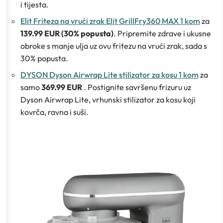
i tijesta.
Elit Friteza na vrući zrak Elit GrillFry360 MAX 1 kom
za
139.99 EUR (30% popusta)
. Pripremite zdrave i ukusne
obroke s manje ulja uz ovu fritezu na vrući zrak, sada s
30% popusta.
DYSON Dyson Airwrap Lite stilizator za kosu 1 kom
za
samo
369.99 EUR
. Postignite savršenu frizuru uz
Dyson Airwrap Lite, vrhunski stilizator za kosu koji
kovrča, ravna i suši.