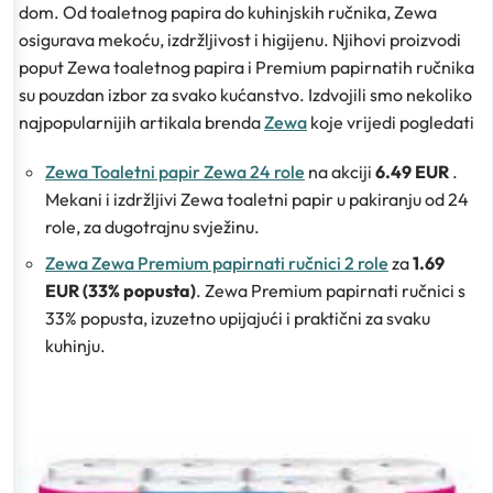
dom. Od toaletnog papira do kuhinjskih ručnika, Zewa
osigurava mekoću, izdržljivost i higijenu. Njihovi proizvodi
poput Zewa toaletnog papira i Premium papirnatih ručnika
su pouzdan izbor za svako kućanstvo. Izdvojili smo nekoliko
najpopularnijih artikala brenda
Zewa
koje vrijedi pogledati
Zewa Toaletni papir Zewa 24 role
na akciji
6.49 EUR
.
Mekani i izdržljivi Zewa toaletni papir u pakiranju od 24
role, za dugotrajnu svježinu.
Zewa Zewa Premium papirnati ručnici 2 role
za
1.69
EUR (33% popusta)
. Zewa Premium papirnati ručnici s
33% popusta, izuzetno upijajući i praktični za svaku
kuhinju.