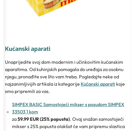
Kućanski aparati
Unaprijedite svoj dom modernim i učinkovitim kućanskim
aparatima. Od kuhinjskih pomagala do uređaja za osobnu
njegu, pronađite sve što vam treba. Pogledajte neke od
najzanimljivijih artikala iz kategorije
Kućanski aparati
koje
smo pripremili za vas.
SIMPEX BASIC Samostojeći mikser s posudom SIMPEX
33503 1 kom
za
59.99 EUR (25% popusta)
. Ovaj snažan samostojeći
mikser s 25% popusta olakšat će vam pripremu slastica