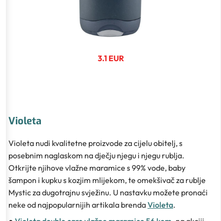
3.1 EUR
Violeta
Violeta nudi kvalitetne proizvode za cijelu obitelj, s
posebnim naglaskom na dječju njegu i njegu rublja.
Otkrijte njihove vlažne maramice s 99% vode, baby
šampon i kupku s kozjim mlijekom, te omekšivač za rublje
Mystic za dugotrajnu svježinu. U nastavku možete pronaći
neke od najpopularnijih artikala brenda
Violeta
.
●
Violeta double care vlažne maramice 56 kom.
na akciji