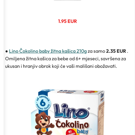
1.95 EUR
●
Lino Čokolino baby žitna kašica 210g
za samo
2.35 EUR
.
Omiljena žitna kašica za bebe od 6+ mjeseci, savršena za
ukusan i hranjiv obrok koji će vaši mališani obožavati.