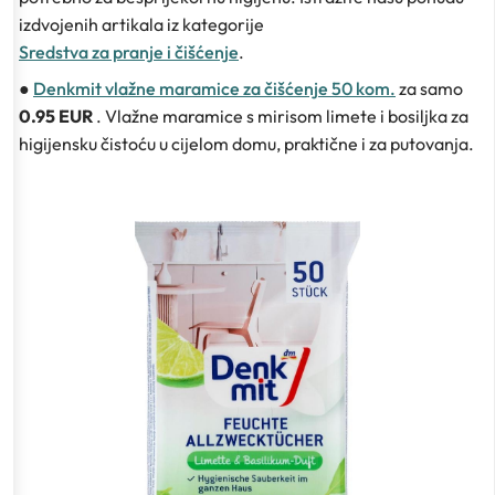
izdvojenih artikala iz kategorije
Sredstva za pranje i čišćenje
.
●
Denkmit vlažne maramice za čišćenje 50 kom.
za samo
0.95 EUR
. Vlažne maramice s mirisom limete i bosiljka za
higijensku čistoću u cijelom domu, praktične i za putovanja.