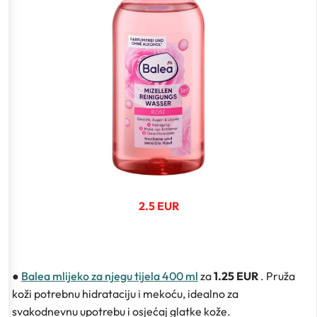
2.5 EUR
●
Balea mlijeko za njegu tijela 400 ml
za
1.25 EUR
. Pruža
koži potrebnu hidrataciju i mekoću, idealno za
svakodnevnu upotrebu i osjećaj glatke kože.