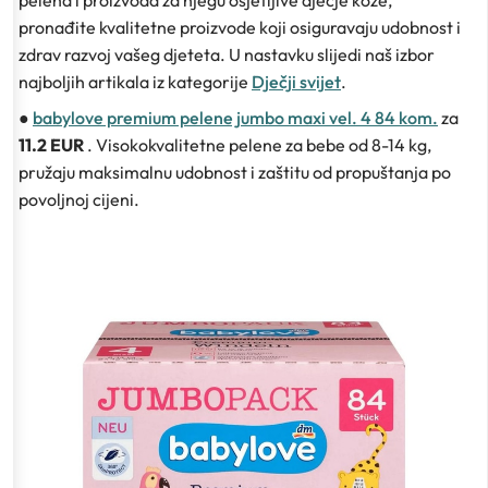
pelena i proizvoda za njegu osjetljive dječje kože,
pronađite kvalitetne proizvode koji osiguravaju udobnost i
zdrav razvoj vašeg djeteta. U nastavku slijedi naš izbor
najboljih artikala iz kategorije
Dječji svijet
.
●
babylove premium pelene jumbo maxi vel. 4 84 kom.
za
11.2 EUR
. Visokokvalitetne pelene za bebe od 8-14 kg,
pružaju maksimalnu udobnost i zaštitu od propuštanja po
povoljnoj cijeni.