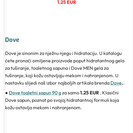
1.25 EUR
Dove
Dove je sinonim za nježnu njegu i hidrataciju. U katalogu
ćete pronaći omiljene proizvode poput hidratantnog gela
za tuširanje, toaletnog sapuna i Dove MEN gela za
tuširanje, koji kožu ostavljaju mekom i nahranjenom. U
nastavku slijedi naš izbor najboljih artikala brenda
Dove
.
.
●
Dove toaletni sapun 90 g
za samo
1.25 EUR
. Klasični
Dove sapun, poznat po svojoj hidratantnoj formuli koja
kožu ostavlja mekom i nahranjenom.