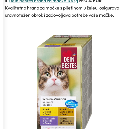
●
Dein Bestes hrana za mačke 100 g
za
0.4 EUR
.
Kvalitetna hrana za mačke s piletinom u želeu, osigurava
uravnotežen obrok i zadovoljava potrebe vaše mačke.