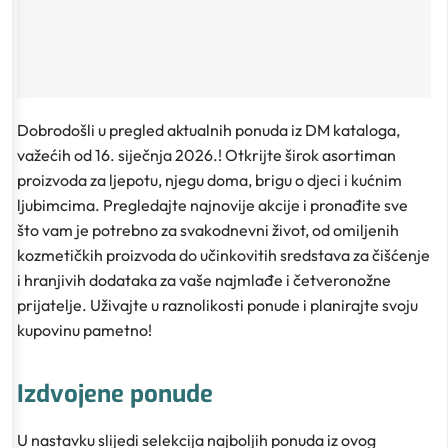
Dobrodošli u pregled aktualnih ponuda iz DM kataloga,
važećih od 16. siječnja 2026.! Otkrijte širok asortiman
proizvoda za ljepotu, njegu doma, brigu o djeci i kućnim
ljubimcima. Pregledajte najnovije akcije i pronađite sve
što vam je potrebno za svakodnevni život, od omiljenih
kozmetičkih proizvoda do učinkovitih sredstava za čišćenje
i hranjivih dodataka za vaše najmlađe i četveronožne
prijatelje. Uživajte u raznolikosti ponude i planirajte svoju
kupovinu pametno!
Izdvojene ponude
U nastavku slijedi selekcija najboljih ponuda iz ovog