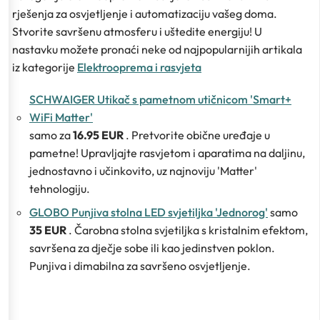
rješenja za osvjetljenje i automatizaciju vašeg doma.
Stvorite savršenu atmosferu i uštedite energiju! U
nastavku možete pronaći neke od najpopularnijih artikala
iz kategorije
Elektrooprema i rasvjeta
SCHWAIGER Utikač s pametnom utičnicom 'Smart+
WiFi Matter'
samo za
16.95 EUR
. Pretvorite obične uređaje u
pametne! Upravljajte rasvjetom i aparatima na daljinu,
jednostavno i učinkovito, uz najnoviju 'Matter'
tehnologiju.
GLOBO Punjiva stolna LED svjetiljka 'Jednorog'
samo
35 EUR
. Čarobna stolna svjetiljka s kristalnim efektom,
savršena za dječje sobe ili kao jedinstven poklon.
Punjiva i dimabilna za savršeno osvjetljenje.