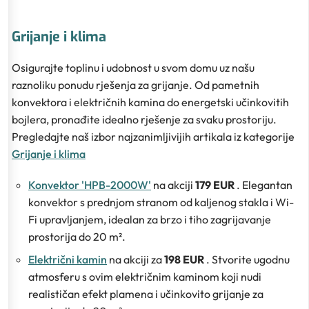
Grijanje i klima
Osigurajte toplinu i udobnost u svom domu uz našu
raznoliku ponudu rješenja za grijanje. Od pametnih
konvektora i električnih kamina do energetski učinkovitih
bojlera, pronađite idealno rješenje za svaku prostoriju.
Pregledajte naš izbor najzanimljivijih artikala iz kategorije
Grijanje i klima
Konvektor 'HPB-2000W'
na akciji
179 EUR
. Elegantan
konvektor s prednjom stranom od kaljenog stakla i Wi-
Fi upravljanjem, idealan za brzo i tiho zagrijavanje
prostorija do 20 m².
Električni kamin
na akciji za
198 EUR
. Stvorite ugodnu
atmosferu s ovim električnim kaminom koji nudi
realističan efekt plamena i učinkovito grijanje za