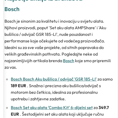
Bosch
Bosch je sinonim za kvalitetu i inovaciju u svijetu alata.
Njihovi proizvodi, poput 'Set aku alata AMPShare' i 'Aku
bušilica / odvijač GSR 185-LI', nude pouzdanost i
performanse koje očekujete od vodećeg proizvođača.
Idealni su za sve vaše projekte, od sitnih popravaka do
velikih građevinskih pothvata. Pogledajte neke od
najzanimljivijih artikala brenda
Bosch
koje smo pripremili
za vas.
Bosch Bosch Aku bušilica / odvijač 'GSR 185-LI'
za samo
189 EUR
. Snažna i precizna aku bušilica/odvijač s
motorom bez četkica, idealna za profesionalnu
upotrebu i zahtjevne zadatke.
Bosch Set aku alata 'Combo Kit' 6-dijelni set
za
349.7
EUR
. Šestodijelni set aku alata koji uključuje ručnu