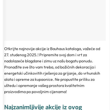
Otkrijte najnovije akcije iz Bauhaus kataloga, važeće od
27. studenog 2025.! Pripremite svoj dom i vrt za
nadolazeće blagdane i zimu uz našu bogatu ponudu.
Pronađite sve što vam treba, od božićnih dekoracija i
energetski učinkovitih rješenja za grijanje, do vrhunskih
alata i opreme za kupaonice. Ne propustite priliku za
uštedu i opremanje vašeg prostora kvalitetnim
proizvodima po povoljnim cijenama!
Najzanimljivije akcije iz ovog