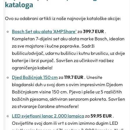
kataloga
Ovo su odabrani artikli iz naše najnovije kataloške akcije:
Bosch Set aku alata 'AMPShare'
za
399.7 EUR
.
Kompletan 7-dijelni set aku alata marke Bosch, idealan
za sve majstore i kućne popravke. Sadrži
bušilicu/odvijač, udarnu bušilicu i kutnu brusilicu, uz dvije
baterije i brzi punjač. Savršen za učinkovit rad bez
ograničenja kabela!
Djed Božićnjak 150 cm
za
119.7 EUR
. Unesite
blagdanski duh u svoj dom s ovim impresivnim Djedom
Božićnjakom visine 150 cm. Pjeva i pleše uz 5 različitih
božićnih pjesama, aktiviran senzorom pokreta. Savršen
za stvaranje čarobne atmosfere!
LED svjetlosni lanac 2.000 lampica
za
59.95 EUR
.
Osvijetlite svoj dom ili vrt s ovim iznimno dugim LED