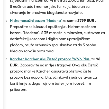
svjetlosnim lancem od 74 metra s 2.000 lampica. Nudi
8 načina rada i memorijsku funkciju, idealan za
stvaranje impresivne blagdanske rasvjete.
Hidromasažni bazen 'Modena'
za samo
3799 EUR
.
Prepustite se luksuzu i opuštanju u hidromasažnom
bazenu 'Modena'. S 35 masažnih mlaznica, sustavom za
dezinfekciju ozonom i digitalnom upravljačkom
pločom, pruža vrhunsko spa iskustvo za do 3 osobe.
Idealan za vašu oazu mira!
Kärcher Kärcher Aku čistač prozora 'WV6 Plus'
za
96
EUR
. Zaboravite na mrlje i tragove! Ovaj aku čistač
prozora marke Kärcher osigurava blistavo čiste
prozore bez napora. Brz, učinkovit i jednostavan za
korištenje, s dugotrajnom baterijom i opsežnim
priborom.