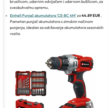
brusilicom, udarnim odvijačem i udarnom bušilicom, za
sveobuhvatnu opremu.
Einhell Punjač akumulatora 'CE-BC 4M'
za
44.89 EUR
.
Pametan punjač akumulatora s zimskim načinom
punjenja, idealan za održavanje akumulatora sezonskih
vozila.