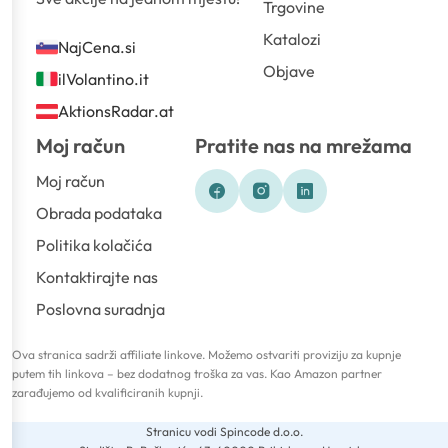
Trgovine
Katalozi
NajCena.si
Objave
ilVolantino.it
AktionsRadar.at
Moj račun
Pratite nas na mrežama
Moj račun
Obrada podataka
Politika kolačića
Kontaktirajte nas
Poslovna suradnja
Ova stranica sadrži affiliate linkove. Možemo ostvariti proviziju za kupnje
putem tih linkova – bez dodatnog troška za vas. Kao Amazon partner
zarađujemo od kvalificiranih kupnji.
Stranicu vodi Spincode d.o.o.