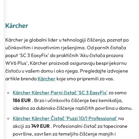
Kärcher
Kärcher je globalni lider u tehnologiji čišćenja, poznat po
učinkovitim i inovativnim rješenjima. Od parnih čistača
poput 'SC 3 EasyFix' do praktičnih 'Aku čistača prozora
WV6 Plus', Kärcher proizvodi osiguravaju besprijekornu
čistoću u vašem domu i oko njega. Pregledajte izdvojene
artikle brenda
Kärcher
koje smo pripremili za vas.
Kärcher Kärcher Parni čistač 'SC 3 EasyFix'
za samo
186 EUR
. Brzo i učinkovito čišćenje bez kemikalija,
idealno za dubinsko čišćenje različitih površina u domu.
Kärcher Kärcher Čistač 'Puzzi 10/1 Professional'
na
akciji za
749 EUR
. Profesionalni čistač za tapecirane
površine, savršen za temeljito čišćenje manjih i