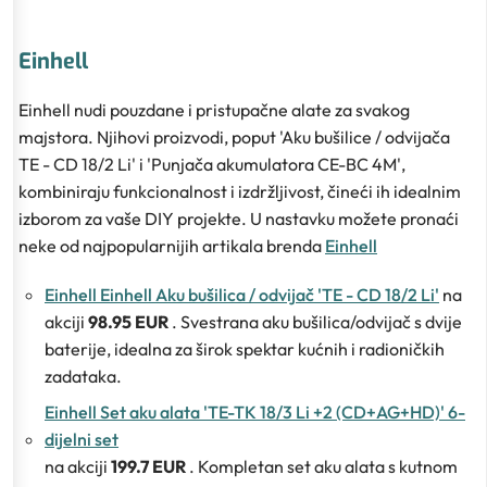
Einhell
Einhell nudi pouzdane i pristupačne alate za svakog
majstora. Njihovi proizvodi, poput 'Aku bušilice / odvijača
TE - CD 18/2 Li' i 'Punjača akumulatora CE-BC 4M',
kombiniraju funkcionalnost i izdržljivost, čineći ih idealnim
izborom za vaše DIY projekte. U nastavku možete pronaći
neke od najpopularnijih artikala brenda
Einhell
Einhell Einhell Aku bušilica / odvijač 'TE - CD 18/2 Li'
na
akciji
98.95 EUR
. Svestrana aku bušilica/odvijač s dvije
baterije, idealna za širok spektar kućnih i radioničkih
zadataka.
Einhell Set aku alata 'TE-TK 18/3 Li +2 (CD+AG+HD)' 6-
dijelni set
na akciji
199.7 EUR
. Kompletan set aku alata s kutnom