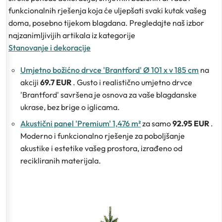
funkcionalnih rješenja koja će uljepšati svaki kutak vašeg
doma, posebno tijekom blagdana. Pregledajte naš izbor
najzanimljivijih artikala iz kategorije
Stanovanje i dekoracije
Umjetno božićno drvce 'Brantford' Ø 101 x v 185 cm
na
akciji
69.7 EUR
. Gusto i realistično umjetno drvce
'Brantford' savršena je osnova za vaše blagdanske
ukrase, bez brige o iglicama.
Akustični panel 'Premium' 1,476 m²
za samo
92.95 EUR
.
Moderno i funkcionalno rješenje za poboljšanje
akustike i estetike vašeg prostora, izrađeno od
recikliranih materijala.