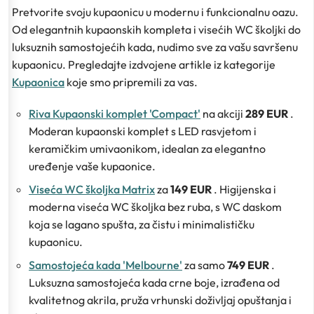
Pretvorite svoju kupaonicu u modernu i funkcionalnu oazu.
Od elegantnih kupaonskih kompleta i visećih WC školjki do
luksuznih samostojećih kada, nudimo sve za vašu savršenu
kupaonicu. Pregledajte izdvojene artikle iz kategorije
Kupaonica
koje smo pripremili za vas.
Riva Kupaonski komplet 'Compact'
na akciji
289 EUR
.
Moderan kupaonski komplet s LED rasvjetom i
keramičkim umivaonikom, idealan za elegantno
uređenje vaše kupaonice.
Viseća WC školjka Matrix
za
149 EUR
. Higijenska i
moderna viseća WC školjka bez ruba, s WC daskom
koja se lagano spušta, za čistu i minimalističku
kupaonicu.
Samostojeća kada 'Melbourne'
za samo
749 EUR
.
Luksuzna samostojeća kada crne boje, izrađena od
kvalitetnog akrila, pruža vrhunski doživljaj opuštanja i