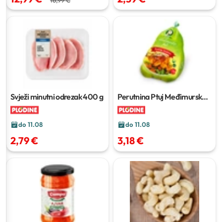
Svježi minutni odrezak
400 g
Perutnina Ptuj Međimursko
pile
1 kg
do 11.08
do 11.08
2,79 €
3,18 €