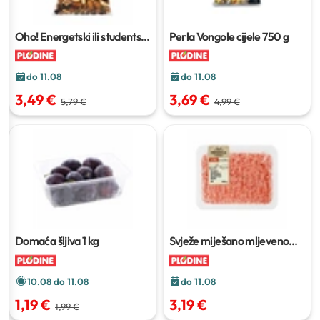
Oho! Energetski ili studentski
Perla Vongole cijele
750 g
mix
500 g
do 11.08
do 11.08
3,49 €
3,69 €
5,79 €
4,99 €
Domaća šljiva
1 kg
Svježe miješano mljeveno
meso
500 g
10.08 do 11.08
do 11.08
1,19 €
3,19 €
1,99 €