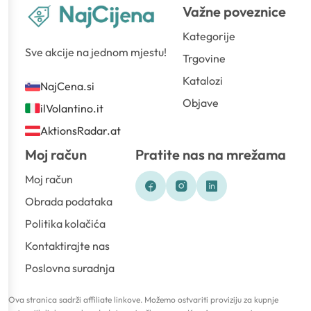
Važne poveznice
Kategorije
Sve akcije na jednom mjestu!
Trgovine
Katalozi
NajCena.si
Objave
ilVolantino.it
AktionsRadar.at
Moj račun
Pratite nas na mrežama
Moj račun
Obrada podataka
Politika kolačića
Kontaktirajte nas
Poslovna suradnja
Ova stranica sadrži affiliate linkove. Možemo ostvariti proviziju za kupnje