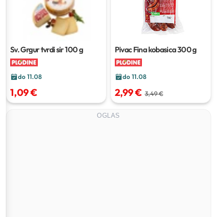
Sv. Grgur tvrdi sir
100 g
Pivac Fina kobasica
300 g
do 11.08
do 11.08
1,09 €
2,99 €
3,49 €
OGLAS