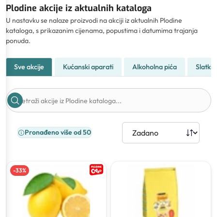
Plodine akcije iz aktualnih kataloga
U nastavku se nalaze proizvodi na akciji iz aktualnih Plodine
kataloga, s prikazanim cijenama, popustima i datumima trajanja
ponuda.
Sve akcije
Kućanski aparati
Alkoholna pića
Slatkiši
Pronađeno više od 50
-
33
%