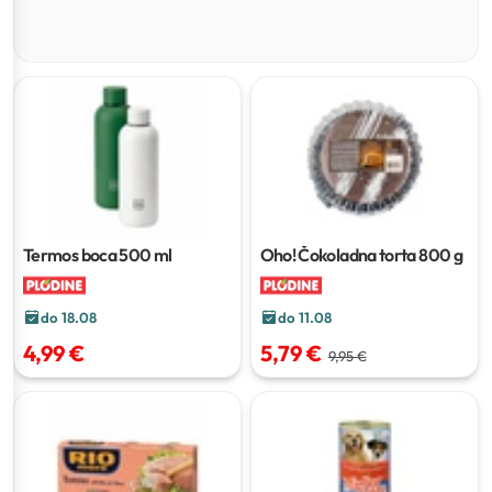
Termos boca
500 ml
Oho! Čokoladna torta
800 g
do 18.08
do 11.08
4,99 €
5,79 €
9,95 €