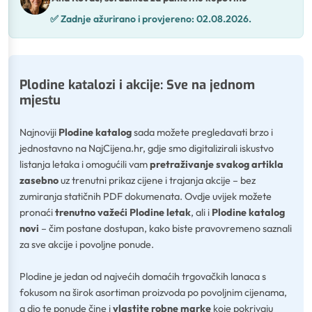
✅
Zadnje ažurirano i provjereno:
02.08.2026.
Plodine katalozi i akcije: Sve na jednom
mjestu
Najnoviji
Plodine katalog
sada možete pregledavati brzo i
jednostavno na NajCijena.hr, gdje smo digitalizirali iskustvo
listanja letaka i omogućili vam
pretraživanje svakog artikla
zasebno
uz trenutni prikaz cijene i trajanja akcije – bez
zumiranja statičnih PDF dokumenata. Ovdje uvijek možete
pronaći
trenutno važeći Plodine letak
, ali i
Plodine katalog
novi
– čim postane dostupan, kako biste pravovremeno saznali
za sve akcije i povoljne ponude.
Plodine je jedan od najvećih domaćih trgovačkih lanaca s
fokusom na širok asortiman proizvoda po povoljnim cijenama,
a dio te ponude čine i
vlastite robne marke
koje pokrivaju