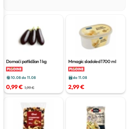
Domaći patlidžan
1 kg
Mmagic sladoled
1700 ml
10.08 do 11.08
do 11.08
0,99 €
2,99 €
1,99 €