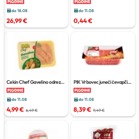
do 18.08
do 11.08
26,99 €
0,44 €
Cekin Chef Gavelino odrezak
PIK Vrbovec juneći ćevapčići
od pilećeg filea
400 g
810 g
do 11.08
do 11.08
4,99 €
8,39 €
6,49 €
9,49 €