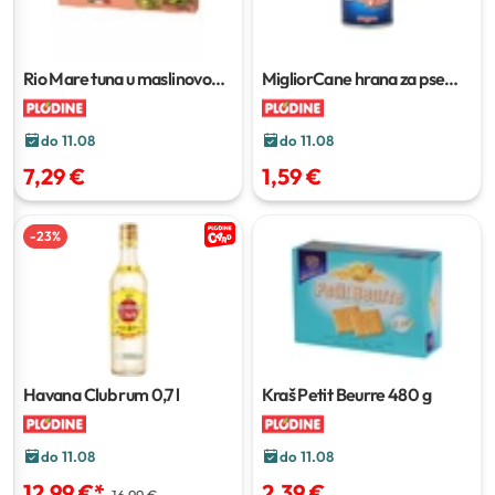
Rio Mare tuna u maslinovom
MigliorCane hrana za pse
ulju
6 x 80 g
1250 g
do 11.08
do 11.08
7,29 €
1,59 €
-
23
%
Havana Club rum
0,7 l
Kraš Petit Beurre
480 g
do 11.08
do 11.08
12,99 €
*
2,39 €
16,99 €