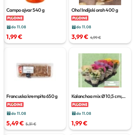
Campo ajvar
540 g
Oho! Indijski orah
400 g
do 11.08
do 11.08
1,99 €
3,99 €
4,99 €
Francuska krempita
650 g
Kalanchoa mix
Ø 10,5 cm;
visina 24 cm
do 11.08
do 11.08
5,49 €
1,99 €
5,31 €