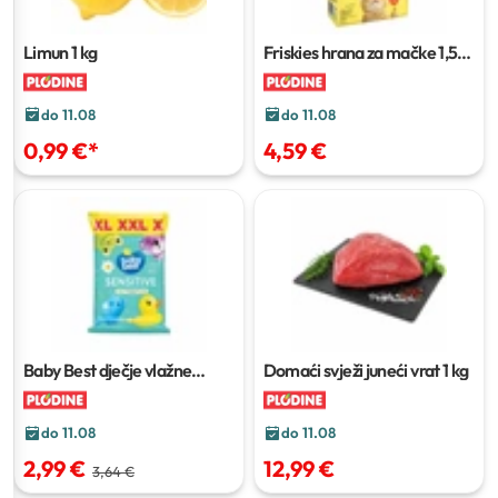
Limun
1 kg
Friskies hrana za mačke
1,5
kg
do 11.08
do 11.08
0,99 €
*
4,59 €
Baby Best dječje vlažne
Domaći svježi juneći vrat
1 kg
maramice
4 x 72 kom
do 11.08
do 11.08
2,99 €
12,99 €
3,64 €