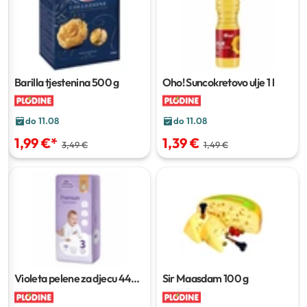
Barilla tjestenina
500 g
Oho! Suncokretovo ulje
1 l
do 11.08
do 11.08
1,99 €
*
1,39 €
3,49 €
1,49 €
Violeta pelene za djecu
44–
Sir Maasdam
100 g
66 komada