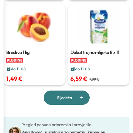
Breskva
1 kg
Dukat trajno mlijeko
8 x 1 l
do 11.08
do 11.08
1,49 €
6,59 €
7,99 €
Sljedeća
Pregled ponuda pripremila i provjerila
:
Ana Kovač, suradnica za pametnu kupovinu