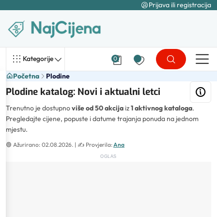
Prijava ili registracija
Kategorije
0
Početna
Plodine
Plodine katalog: Novi i aktualni letci
Trenutno je dostupno
više od 50 akcija
iz
1 aktivnog kataloga
.
Pregledajte cijene, popuste i datume trajanja ponuda na jednom
mjestu.
🟢
Ažurirano: 02.08.2026.
| ✍️
Provjerila:
Ana
OGLAS