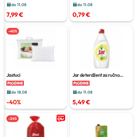
do 11.08
do 11.08
7,99 €
0,79 €
-
40
%
Jastuci
Jar deterdžent za ručno
pranje posuđa
2 x 1,35 l
do 18.08
do 11.08
-
40
%
5,49 €
-
24
%