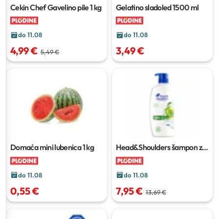
Cekin Chef Gavelino pile
1 kg
Gelatino sladoled
1500 ml
do 11.08
do 11.08
4,99 €
3,49 €
5,49 €
Domaća mini lubenica
1 kg
Head&Shoulders šampon za
kosu
800 ml
do 11.08
do 11.08
0,55 €
7,95 €
13,69 €