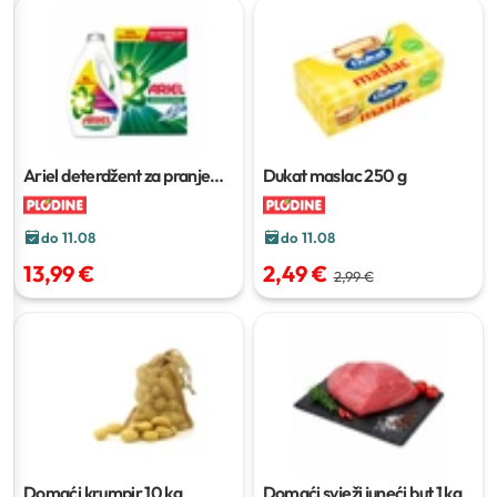
Ariel deterdžent za pranje
Dukat maslac
250 g
rublja
3,465 kg; 2,25 - 2,71 l;
38 - 44 kom
do 11.08
do 11.08
13,99 €
2,49 €
2,99 €
Domaći krumpir
10 kg
Domaći svježi juneći but
1 kg