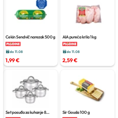
Cekin Sendvič narezak
500 g
AIA pureća krila
1 kg
do 11.08
do 11.08
1,99 €
2,59 €
Set posuđa za kuhanje
8
Sir Gouda
100 g
komada