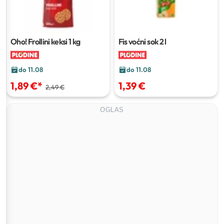
Oho! Frollini keksi
1 kg
Fis voćni sok
2 l
do 11.08
do 11.08
1,89 €
*
1,39 €
2,49 €
OGLAS