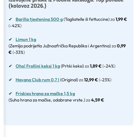
(kolovoz 2026.)
✔
Barilla tjestenina 500 g
(Tagliatelle ili fettuccine)
za
1,99 €
(
-42%
)
✔
Limun 1 kg
(Zemlja podrijetla Južnoafrička Republika i Argentina)
za
0,99
€
(
-33%
)
✔
Oho! Frollini keksi 1 kg
(Prhki keksi)
za
1,89 €
(
-24%
)
✔
Havana Club rum 0,7 l
(Original)
za
12,99 €
(
-23%
)
✔
Friskies hrana za mačke 1,5 kg
(Suha hrana za mačke, odabrane vrste.)
za
4,59 €