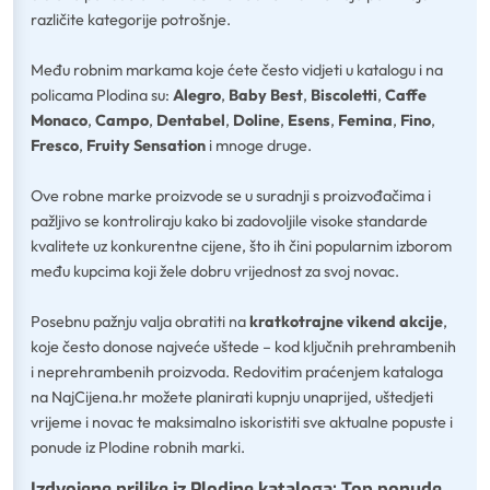
različite kategorije potrošnje.
Među robnim markama koje ćete često vidjeti u katalogu i na
policama Plodina su:
Alegro
,
Baby Best
,
Biscoletti
,
Caffe
Monaco
,
Campo
,
Dentabel
,
Doline
,
Esens
,
Femina
,
Fino
,
Fresco
,
Fruity Sensation
i mnoge druge.
Ove robne marke proizvode se u suradnji s proizvođačima i
pažljivo se kontroliraju kako bi zadovoljile visoke standarde
kvalitete uz konkurentne cijene, što ih čini popularnim izborom
među kupcima koji žele dobru vrijednost za svoj novac.
Posebnu pažnju valja obratiti na
kratkotrajne vikend akcije
,
koje često donose najveće uštede – kod ključnih prehrambenih
i neprehrambenih proizvoda. Redovitim praćenjem kataloga
na NajCijena.hr možete planirati kupnju unaprijed, uštedjeti
vrijeme i novac te maksimalno iskoristiti sve aktualne popuste i
ponude iz Plodine robnih marki.
Izdvojene prilike iz Plodine kataloga: Top ponude