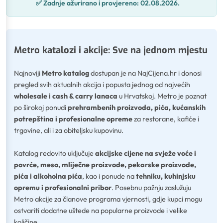
✅
Zadnje ažurirano i provjereno:
02.08.2026.
Metro katalozi i akcije: Sve na jednom mjestu
Najnoviji
Metro katalog
dostupan je na NajCijena.hr i donosi
pregled svih aktualnih akcija i popusta jednog od najvećih
wholesale i cash & carry lanaca
u Hrvatskoj. Metro je poznat
po širokoj ponudi
prehrambenih proizvoda, pića, kućanskih
potrepština i profesionalne opreme
za restorane, kafiće i
trgovine, ali i za obiteljsku kupovinu.
Katalog redovito uključuje
akcijske cijene na svježe voće i
povrće, meso, mliječne proizvode, pekarske proizvode,
pića i alkoholna pića
, kao i ponude na
tehniku, kuhinjsku
opremu i profesionalni pribor
. Posebnu pažnju zaslužuju
Metro akcije za članove programa vjernosti, gdje kupci mogu
ostvariti dodatne uštede na popularne proizvode i velike
količine.