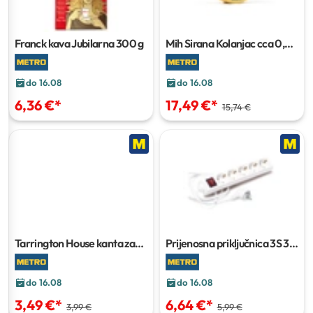
Franck kava Jubilarna
300 g
Mih Sirana Kolanjac
cca 0,6
kg
do 16.08
do 16.08
6,36 €
*
17,49 €
*
15,74 €
Tarrington House kanta za
Prijenosna priključnica
3S 3
smeće swing-top
9 l
m
do 16.08
do 16.08
3,49 €
*
6,64 €
*
3,99 €
5,99 €