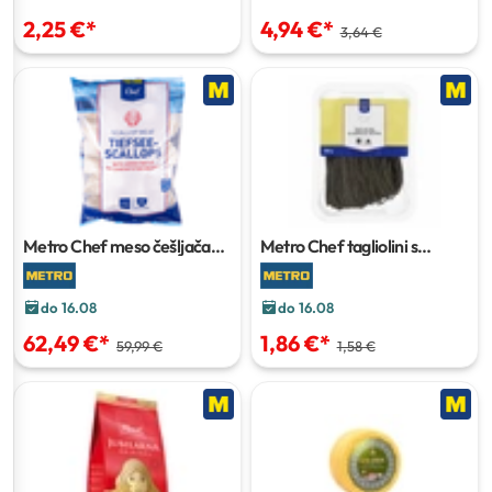
2,25 €
*
4,94 €
*
3,64 €
Metro Chef meso češljača
Metro Chef tagliolini s
1000 g
crnilom
250 g
do 16.08
do 16.08
62,49 €
*
1,86 €
*
59,99 €
1,58 €