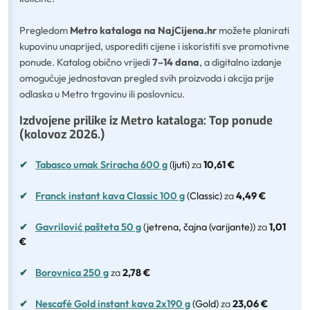
Pregledom
Metro kataloga na NajCijena.hr
možete planirati
kupovinu unaprijed, usporediti cijene i iskoristiti sve promotivne
ponude. Katalog obično vrijedi
7–14 dana
, a digitalno izdanje
omogućuje jednostavan pregled svih proizvoda i akcija prije
odlaska u Metro trgovinu ili poslovnicu.
Izdvojene prilike iz Metro kataloga: Top ponude
(kolovoz 2026.)
✔
Tabasco umak Sriracha 600 g
(ljuti)
za
10,61 €
✔
Franck instant kava Classic 100 g
(Classic)
za
4,49 €
✔
Gavrilović pašteta 50 g
(jetrena, čajna (varijante))
za
1,01
€
✔
Borovnica 250 g
za
2,78 €
✔
Nescafé Gold instant kava 2x190 g
(Gold)
za
23,06 €