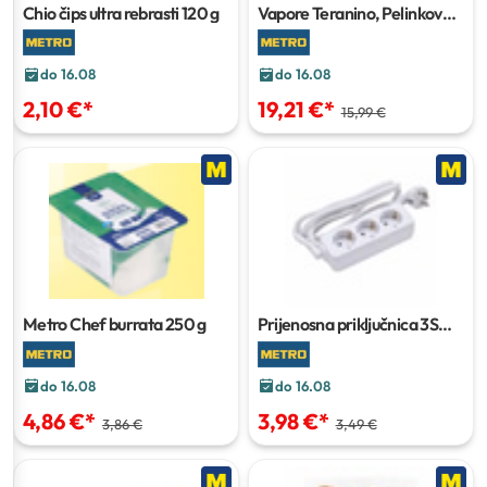
Chio čips ultra rebrasti
120 g
Vapore Teranino, Pelinkovac
0,7 l
do 16.08
do 16.08
2,10 €
*
19,21 €
*
15,99 €
Metro Chef burrata
250 g
Prijenosna priključnica
3S
1,0-1,5 m
do 16.08
do 16.08
4,86 €
*
3,98 €
*
3,86 €
3,49 €