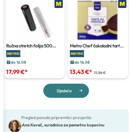
Ručna stretch folija
500
Metro Chef čokoladni tart
mm/30 my, 5 kg
850 g
do 16.08
do 16.08
17,99 €
*
13,43 €
*
11,36 €
Sljedeća
Pregled ponuda pripremila i provjerila
:
Ana Kovač, suradnica za pametnu kupovinu