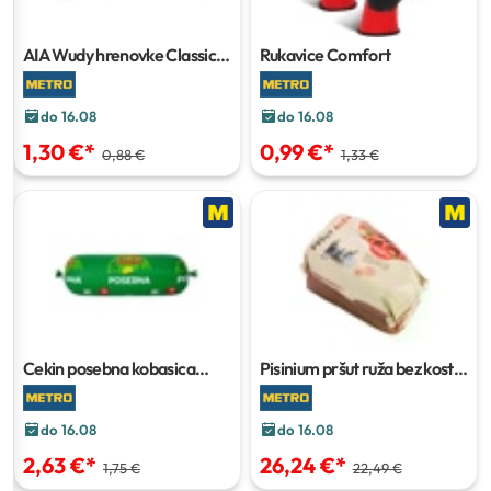
AIA Wudy hrenovke Classic
Rukavice Comfort
vakuum pakiranje 300 g
do 16.08
do 16.08
1,30 €
*
0,99 €
*
0,88 €
1,33 €
Cekin posebna kobasica
Pisinium pršut ruža bez kosti
pakiranje 500 g
vakuum pakiranje cca 2,8 kg
do 16.08
do 16.08
2,63 €
*
26,24 €
*
1,75 €
22,49 €