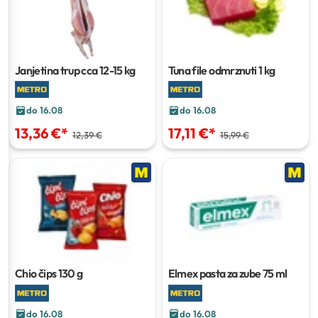
Janjetina trup
cca 12-15 kg
Tuna file odmrznuti
1 kg
do 16.08
do 16.08
13,36 €
*
17,11 €
*
12,39 €
15,99 €
Chio čips
130 g
Elmex pasta za zube
75 ml
do 16.08
do 16.08