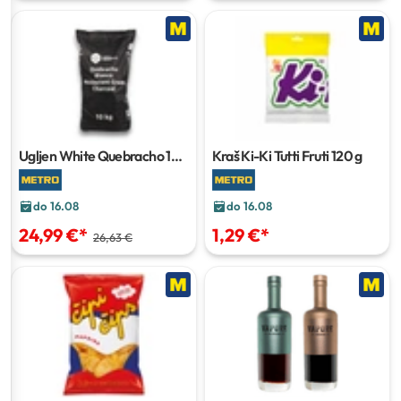
Ugljen White Quebracho
10
Kraš Ki-Ki Tutti Fruti
120 g
kg
do 16.08
do 16.08
24,99 €
*
1,29 €
*
26,63 €