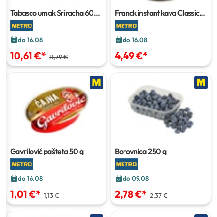
Tabasco umak Sriracha
600
Franck instant kava Classic
g
100 g
do 16.08
do 16.08
10,61 €
*
4,49 €
*
11,79 €
Gavrilović pašteta
50 g
Borovnica
250 g
do 16.08
do 09.08
1,01 €
*
2,78 €
*
1,13 €
2,37 €