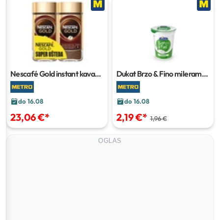
Nescafé Gold instant kava
Dukat Brzo & Fino mileram
2x190 g
400 g
do 16.08
do 16.08
23,06 €
*
2,19 €
*
1,96 €
OGLAS