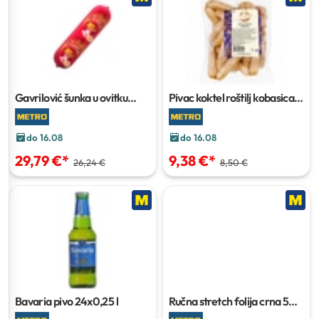
Gavrilović šunka u ovitku
Pivac koktel roštilj kobasica
pakiranje 2,6 kg
vakuum pakiranje cca 700 g
do 16.08
do 16.08
29,79 €
*
9,38 €
*
26,24 €
8,50 €
Bavaria pivo
24x0,25 l
Ručna stretch folija crna
500
mm/23 my, 5 kg