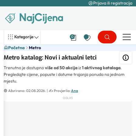
Prijava ili registracija
Kategorije
0
Početna
Metro
Metro katalog: Novi i aktualni letci
Trenutno je dostupno
više od 50 akcija
iz
1 aktivnog kataloga
.
Pregledajte cijene, popuste i datume trajanja ponuda na jednom
mjestu.
🟢
Ažurirano: 02.08.2026.
| ✍️
Provjerila:
Ana
OGLAS