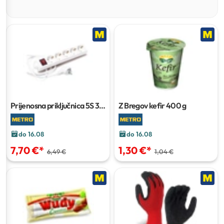
Prijenosna priključnica
5S 3
Z Bregov kefir
400 g
m
do 16.08
do 16.08
7,70 €
*
1,30 €
*
6,49 €
1,04 €