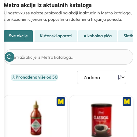
Metro akcije iz aktualnih kataloga
U nastavku se nalaze proizvodi na akciji iz aktualnih Metro kataloga,
s prikazanim cijenama, popustima i datumima trajanja ponuda.
Sve akcije
Kućanski aparati
Alkoholna pića
Slatkiši
Pronađeno više od 50