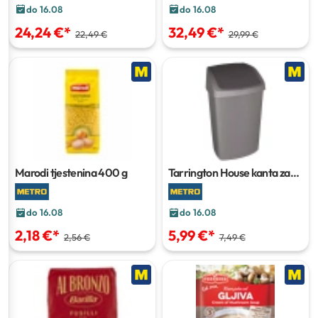
do 16.08
do 16.08
24,24 €
*
32,49 €
*
22,49 €
29,99 €
Marodi tjestenina
400 g
Tarrington House kanta za
smeće
25 l
do 16.08
do 16.08
2,18 €
*
5,99 €
*
2,56 €
7,49 €