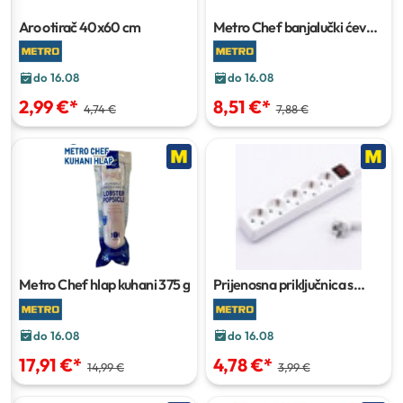
Aro otirač
40x60 cm
Metro Chef banjalučki ćevapi
pakiranje cca 1,2 kg
do 16.08
do 16.08
2,99 €
*
8,51 €
*
4,74 €
7,88 €
Metro Chef hlap kuhani
375 g
Prijenosna priključnica s
prekidačem
3S 1,0-1,5 m
do 16.08
do 16.08
17,91 €
*
4,78 €
*
14,99 €
3,99 €