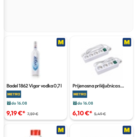
Badel 1862 Vigor vodka
0,7 l
Prijenosna priključnica s
prekidačem
5S 1,0-1,5 m
do 16.08
do 16.08
9,19 €
*
6,10 €
*
7,59 €
5,49 €