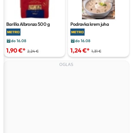
Barilla Albronzo
500 g
Podravka krem juha
do 16.08
do 16.08
1,90 €
*
1,24 €
*
2,24 €
1,31 €
OGLAS