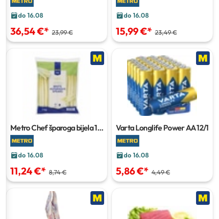
do 16.08
do 16.08
36,54 €
*
15,99 €
*
23,99 €
23,49 €
Metro Chef šparoga bijela
1
Varta Longlife Power
AA 12/1
kg
do 16.08
do 16.08
11,24 €
*
5,86 €
*
8,74 €
4,49 €