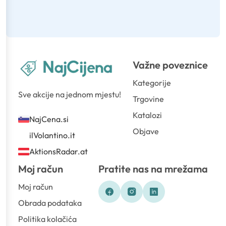
Važne poveznice
Kategorije
Sve akcije na jednom mjestu!
Trgovine
Katalozi
NajCena.si
Objave
ilVolantino.it
AktionsRadar.at
Moj račun
Pratite nas na mrežama
Moj račun
Obrada podataka
Politika kolačića