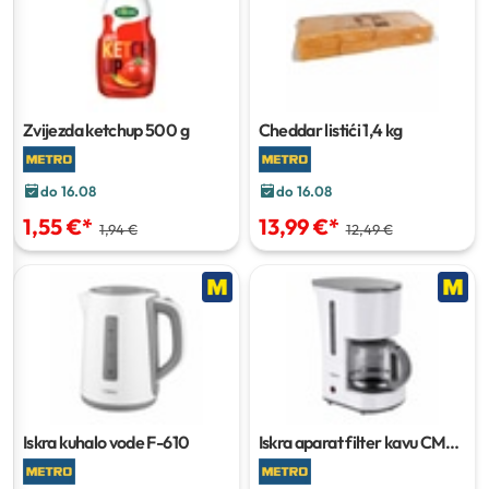
Zvijezda ketchup
500 g
Cheddar listići
1,4 kg
do 16.08
do 16.08
1,55 €
*
13,99 €
*
1,94 €
12,49 €
Iskra kuhalo vode F-610
Iskra aparat filter kavu CM-
910